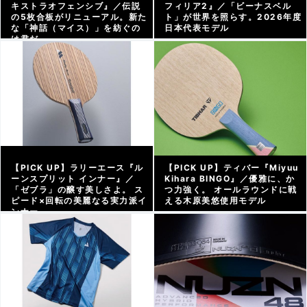
キストラオフェンシブ』／伝説
フィリア2』／「ビーナスベル
の5枚合板がリニューアル。新た
ト」が世界を照らす。2026年度
な「神話（マイス）」を紡ぐの
日本代表モデル
は君だ
アーカイブ |
2026/07/11
アーカイブ |
2026/07/17
【PICK UP】ラリーエース『ル
【PICK UP】ティバー『Miyuu
ーンスプリット インナー』／
Kihara BINGO』／優雅に、か
「ゼブラ」の醸す美しさよ。 ス
つ力強く。 オールラウンドに戦
ピード×回転の美麗なる実力派イ
える木原美悠使用モデル
ンナー
アーカイブ |
2026/06/12
アーカイブ |
2026/07/03