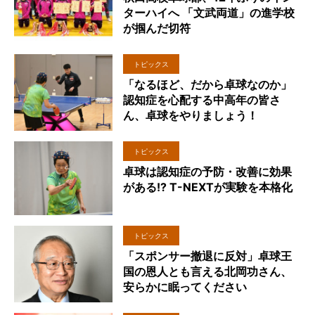
ターハイへ 「文武両道」の進学校
が掴んだ切符
トピックス
「なるほど、だから卓球なのか」
認知症を心配する中高年の皆さ
ん、卓球をやりましょう！
トピックス
卓球は認知症の予防・改善に効果
がある!? T-NEXTが実験を本格化
トピックス
「スポンサー撤退に反対」卓球王
国の恩人とも言える北岡功さん、
安らかに眠ってください