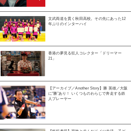
文武両道を貫く秋田高校。その先にあった12
年ぶりのインターハイ
香港の夢見る狂人コレクター「ドリーマー
21」
【アーカイブ／Another Story】勝 英雄／大阪
に“勝”あり！ いくつものわらじで奔走する鉄
人プレーヤー