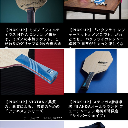
【PICK UP】ミズノ『フォルテ
【PICK UP】『バタフライ レジ
ィウス NT-A コンボ』／来た
ャーネット』／どこでも、だれ
ぞ、ミズノの本気ラケット。こ
とでも。 バタフライのレジャー
だわりのグリップ＆9枚合板の迫
卓球で 日常がちょっと楽しくな
力
る
アーカイブ |
2026/03/13
アーカイブ |
2026/03/06
【PICK UP】VICTAS／異質
【PICK UP】スティガ×唐橋卓
の、異質による、 異質のための
球『BANDAオールラウンド フ
『アテネス』シリーズ
ューチャー』／唐橋卓球限定
『サイバーシェイプ』
アーカイブ |
2026/02/27
アーカイブ |
2026/02/13