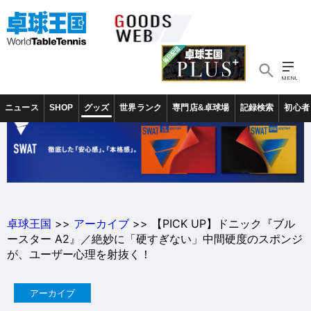
ニュース
SHOP
グッズ
世界ランク
専門店&卓球場
記録検索
初心者
卓球王国
>>
アーカイブ
>> 【PICK UP】ドニック『ブル
ースター A2』／絶妙に「硬すぎない」中間硬度のスポンジ
が、ユーザー心理を射抜く！
アーカイブ