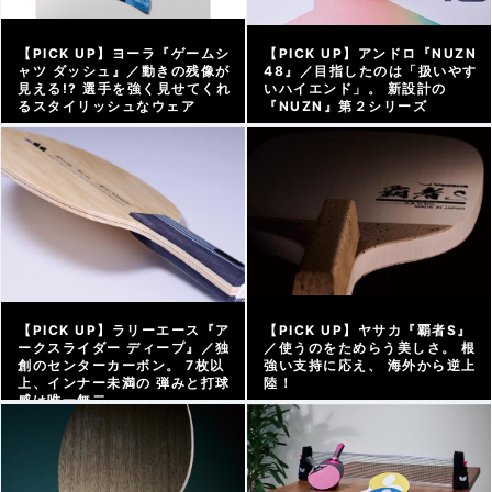
【PICK UP】ヨーラ『ゲームシ
【PICK UP】アンドロ『NUZN
ャツ ダッシュ』／動きの残像が
48』／目指したのは「扱いやす
見える!? 選手を強く見せてくれ
いハイエンド」。 新設計の
るスタイリッシュなウェア
『NUZN』第２シリーズ
アーカイブ |
2026/06/05
アーカイブ |
2026/04/16
【PICK UP】ラリーエース『ア
【PICK UP】ヤサカ『覇者S』
ークスライダー ディープ』／独
／使うのをためらう美しさ。 根
創のセンターカーボン。 7枚以
強い支持に応え、 海外から逆上
上、インナー未満の 弾みと打球
陸！
感は唯一無二
アーカイブ |
2026/04/03
アーカイブ |
2026/04/10