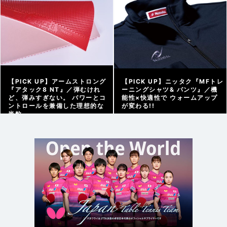
【PICK UP】アームストロング
【PICK UP】ニッタク『MFトレ
『アタック8 NT』／弾むけれ
ーニングシャツ& パンツ』／機
ど、弾みすぎない。 パワーとコ
能性×快適性で ウォームアップ
ントロールを兼備した理想的な
が変わる!!
半粒
アーカイブ |
2026/01/28
アーカイブ |
2026/02/06