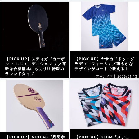
【PICK UP】スティガ『カーボ
【PICK UP】ヤサカ『ドットグ
ン トルルスエディション 』／革
ラデユニフォーム』／爽やかな
新は合板構成にもあり!! 待望の
デザインがコートで映える！
ラウンドタイプ
アーカイブ |
2026/01/13
アーカイブ |
2026/01/18
【PICK UP】VICTAS『丹羽孝
【PICK UP】XIOM『メデュー