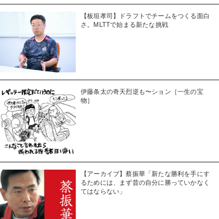
【板垣孝司】ドラフトでチームをつくる面白
さ。MLTTで始まる新たな挑戦
伊藤条太の奇天烈逆も〜ション［一生の宝
物］
【アーカイブ】蔡振華「新たな勝利を手にす
るためには、まず昔の自分に勝っていかなく
てはならない」