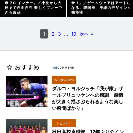
希 ZC インナー』／小技から大
サ 1』／ゲームウェアはアートに
技まで自由自在 楽しくプレーで
なる。韓国発、洗練のデザイン×
きる逸品
機能性
アーカイブ |
2026/01/07
アーカイブ |
2025/12/27
1
2
3
…
10
次へ »
WTT横浜2026
ダルコ・ヨルジッチ「我が家」ザ
ールブリュッケンへの感謝「感情
が大きく揺さぶられるような楽し
い瞬間ばかり」
トピックス
秋田高校卓球部、12年ぶりのイン