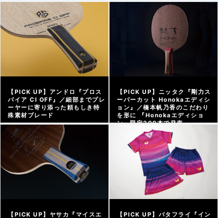
【PICK UP】アンドロ『プロス
【PICK UP】ニッタク『剛力ス
パイア CI OFF』／細部までプレ
ーパーカット Honokaエディシ
ーヤーに寄り添った頼もしき特
ョン』／橋本帆乃香のこだわり
殊素材ブレード
を形に 『Honokaエディショ
ン』限定200本で発売
アーカイブ |
2026/08/07
アーカイブ |
2026/07/29
【PICK UP】ヤサカ『マイスエ
【PICK UP】バタフライ『イン