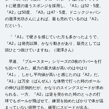
トに硬度の違うスポンジを採用し、『A1』は52・5度、
『A2』は50度、『A3』は47・5度。ドニックジャパン
の瀧澤光功さんによれば、最も売れているのは『A2』
だという。
「『A1』で硬さを感じていた方も多かったようで、
『A2』は発売以降、かなり動きがあり、販売としては
頭ひとつ抜けていますね」（瀧澤さん）
早速、『ブルースター』シリーズの3枚のラバーを打
ち比べてみた。威力の最大値が高いのはやはり
『A1』、しかし平均値が高いと感じたのは『A2』だ。
『A1』は万全（ばんぜん）な体勢で打った時のボール
の伸びは圧倒的だが、かなりのスイングスピードが求め
られる。一方、『A2』は逆を突かれた時のとっさの打
球でもボールが飛ばせて、練習を始めたばかりで体が温
まっていない状態でも、確実にスピードが出る。