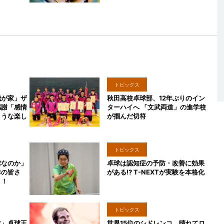
トピックス
我が家」ザ
秋田高校卓球部、12年ぶりのイン
感謝「感情
ターハイへ 「文武両道」の進学校
ような楽し
が掴んだ切符
トピックス
球なのか」
卓球は認知症の予防・改善に効果
年の皆さ
がある!? T-NEXTが実験を本格化
う！
トピックス
対」卓球王
世界15位のシドレンコ、晴れてロ