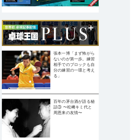
張本一博「まず怖がら
ないのが第一歩。練習
相手でのブロックも自
分の練習の一環と考え
る」
百年の茅台酒が語る秘
話③ 〜松﨑キミ代と
周恩来の友情〜