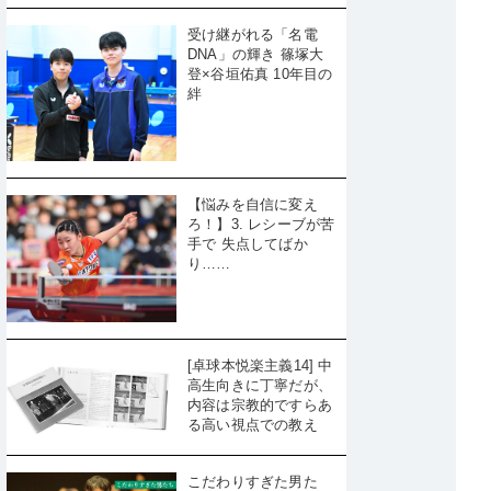
受け継がれる「名電
DNA」の輝き 篠塚大
登×谷垣佑真 10年目の
絆
【悩みを自信に変え
ろ！】3. レシーブが苦
手で 失点してばか
り……
[卓球本悦楽主義14] 中
高生向きに丁寧だが、
内容は宗教的ですらあ
る高い視点での教え
こだわりすぎた男た