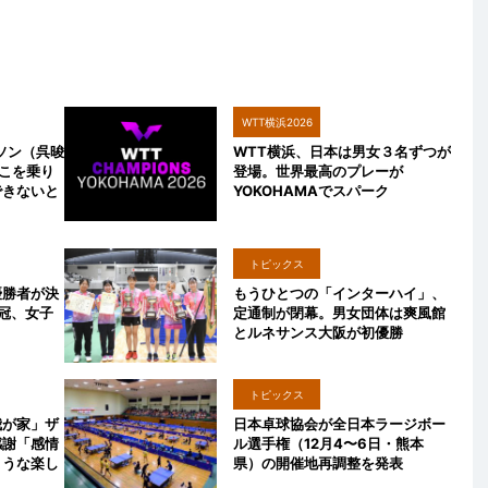
WTT横浜2026
ソン（呉晙
WTT横浜、日本は男女３名ずつが
こを乗り
登場。世界最高のプレーが
できないと
YOKOHAMAでスパーク
トピックス
優勝者が決
もうひとつの「インターハイ」、
冠、女子
定通制が閉幕。男女団体は爽風館
とルネサンス大阪が初優勝
トピックス
我が家」ザ
日本卓球協会が全日本ラージボー
感謝「感情
ル選手権（12月4〜6日・熊本
ような楽し
県）の開催地再調整を発表