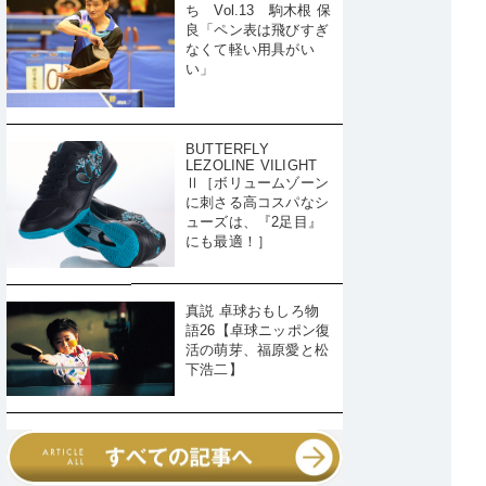
ち Vol.13 駒木根 保
良「ペン表は飛びすぎ
なくて軽い用具がい
い」
BUTTERFLY
LEZOLINE VILIGHT
Ⅱ［ボリュームゾーン
に刺さる高コスパなシ
ューズは、『2足目』
にも最適！］
真説 卓球おもしろ物
語26【卓球ニッポン復
活の萌芽、福原愛と松
下浩二】