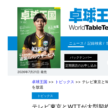
ニュース
/
記録検索
/
バックナンバー
定期購読のお申し込み
2026年7月21日 発売
卓球王国
>>
トピックス
>> テレビ東京とW
を放送
トピックス
テレビ東京とWTTが大型契約。