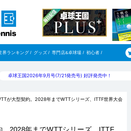
世界ランキング
/
グッズ
/
専門店&卓球場
/
初心者
/
卓球王国2026年9月号(7/21発売号) 好評発売中！
TTが大型契約。2028年までWTTシリーズ、ITTF世界大会
2028年までWTTシリーズ、ITTF