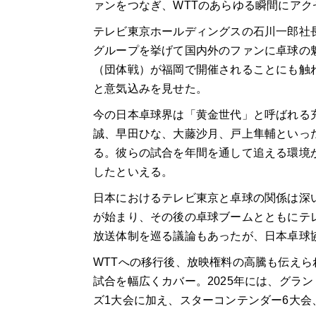
ァンをつなぎ、WTTのあらゆる瞬間にア
テレビ東京ホールディングスの石川一郎社
グループを挙げて国内外のファンに卓球の魅力
（団体戦）が福岡で開催されることにも触
と意気込みを見せた。
今の日本卓球界は「黄金世代」と呼ばれる
誠、早田ひな、大藤沙月、戸上隼輔といった
る。彼らの試合を年間を通して追える環境
したといえる。
日本におけるテレビ東京と卓球の関係は深い
が始まり、その後の卓球ブームとともにテ
放送体制を巡る議論もあったが、日本卓球
WTTへの移行後、放映権料の高騰も伝えら
試合を幅広くカバー。2025年には、グラ
ズ1大会に加え、スターコンテンダー6大会