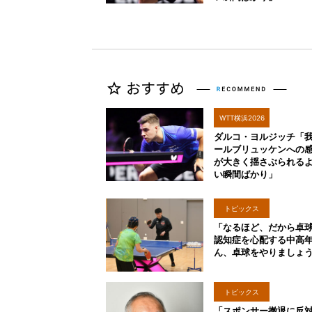
WTT横浜2026
ダルコ・ヨルジッチ「
ールブリュッケンへの
が大きく揺さぶられる
い瞬間ばかり」
トピックス
「なるほど、だから卓
認知症を心配する中高
ん、卓球をやりましょ
トピックス
「スポンサー撤退に反