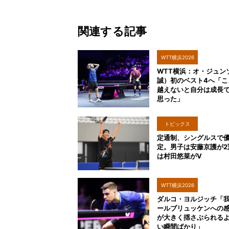
関連する記事
WTT横浜2026
WTT横浜：オ・ジュン
誠）初のベスト4へ「こ
越えないと自分は成長
思った」
トピックス
定通制、シングルスで
定。男子は安藤京護が2
は村田悠菜がV
WTT横浜2026
ダルコ・ヨルジッチ「
ールブリュッケンへの
が大きく揺さぶられる
い瞬間ばかり」