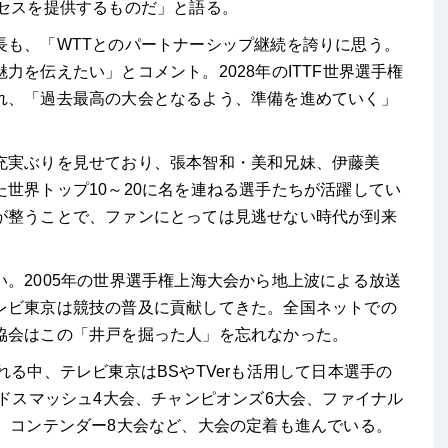
クセスを提供するものだ」と語る。
長も、「WTTとのパートナーシップ継続を誇りに思う。
を伝えたい」とコメント。2028年のITTF世界選手権
れ、「過去最高の大会となるよう、準備を進めていく」
充実ぶりを見せており、張本智和・美和兄妹、伊藤美
世界トップ10～20に名を連ねる選手たちが活躍してい
が整うことで、ファンにとっては見逃せない時代が到来
。2005年の世界選手権上海大会から地上波による放送
レビ東京は競技の普及に貢献してきた。全国ネットでの
協会はこの「井戸を掘った人」を忘れなかった。
れる中、テレビ東京はBSやTVerも活用して日本選手の
ンドスマッシュ4大会、チャンピオンズ6大会、ファイナル
、コンテンダー8大会など、大会の定着も進んでいる。