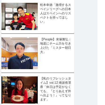
松本幸徳「激増するス
ペインリーグへの日本
人はスペインへのリス
ペクトを持ってほし
い」
【People】米塚雅弘：
地道にチーム力を引き
上げた「ミスター朝日
大」
【私のリフレッシュタ
イム】vol.12 南波侑里
香「休日は予定がなく
ても、『とりあえず外
へ出よう！』ってなり
ます」