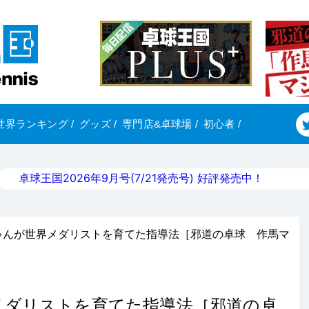
世界ランキング
/
グッズ
/
専門店&卓球場
/
初心者
/
卓球王国2026年9月号(7/21発売号) 好評発売中！
ゃんが世界メダリストを育てた指導法［邪道の卓球 作馬マ
メダリストを育てた指導法［邪道の卓