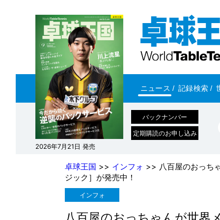
ニュース
/
記録検索
/
バックナンバー
定期購読のお申し込み
2026年7月21日 発売
卓球王国
>>
インフォ
>> 八百屋のおっち
ジック］が発売中！
インフォ
八百屋のおっちゃんが世界