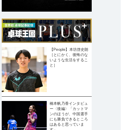
【People】本坊啓史朗
［とにかく、後悔のな
いような生活をするこ
と］
橋本帆乃香インタビュ
ー〈後編〉「カットマ
ンのほうが、中国選手
にも勝負できるところ
はあると思っていま
す」