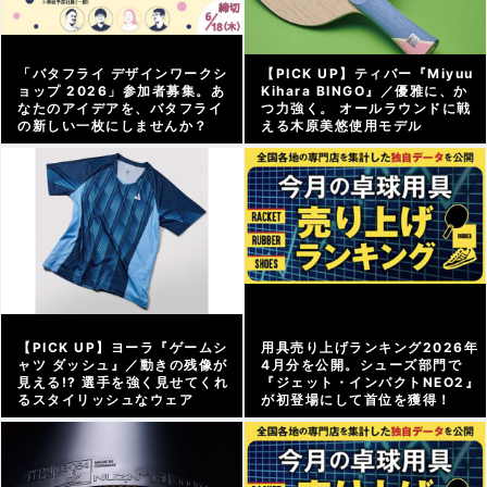
「バタフライ デザインワークシ
【PICK UP】ティバー『Miyuu
ョップ 2026」参加者募集。あ
Kihara BINGO』／優雅に、か
なたのアイデアを、バタフライ
つ力強く。 オールラウンドに戦
の新しい一枚にしませんか？
える木原美悠使用モデル
メーカー情報 |
2026/06/12
アーカイブ |
2026/06/12
【PICK UP】ヨーラ『ゲームシ
用具売り上げランキング2026年
ャツ ダッシュ』／動きの残像が
4月分を公開。シューズ部門で
見える!? 選手を強く見せてくれ
『ジェット・インパクトNEO2』
るスタイリッシュなウェア
が初登場にして首位を獲得！
アーカイブ |
2026/06/05
グッズweb |
2026/05/18