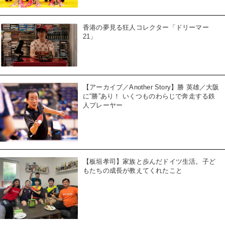
香港の夢見る狂人コレクター「ドリーマー
21」
【アーカイブ／Another Story】勝 英雄／大阪
に“勝”あり！ いくつものわらじで奔走する鉄
人プレーヤー
【板垣孝司】家族と歩んだドイツ生活。子ど
もたちの成長が教えてくれたこと