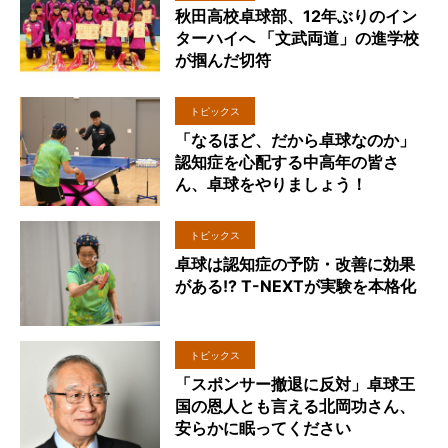
秋田高校卓球部、12年ぶりのイン
ターハイへ 「文武両道」の進学校
が掴んだ切符
トピックス
「なるほど、だから卓球なのか」
認知症を心配する中高年の皆さ
ん、卓球をやりましょう！
トピックス
卓球は認知症の予防・改善に効果
がある!? T-NEXTが実験を本格化
トピックス
「スポンサー撤退に反対」卓球王
国の恩人とも言える北岡功さん、
安らかに眠ってください