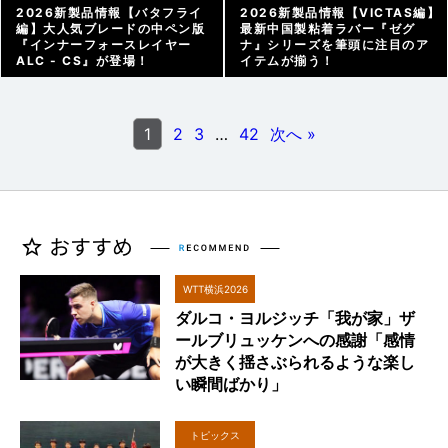
2026新製品情報【バタフライ
2026新製品情報【VICTAS編】
編】大人気ブレードの中ペン版
最新中国製粘着ラバー『ゼグ
『インナーフォースレイヤー
ナ』シリーズを筆頭に注目のア
ALC - CS』が登場！
イテムが揃う！
メーカー情報 |
2026/03/23
メーカー情報 |
2026/03/22
1
2
3
…
42
次へ »
WTT横浜2026
ダルコ・ヨルジッチ「我が家」ザ
ールブリュッケンへの感謝「感情
が大きく揺さぶられるような楽し
い瞬間ばかり」
トピックス