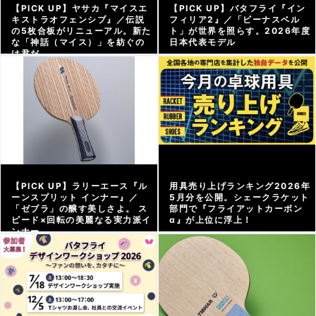
【PICK UP】ヤサカ『マイスエ
【PICK UP】バタフライ『イン
キストラオフェンシブ』／伝説
フィリア2』／「ビーナスベル
の5枚合板がリニューアル。新た
ト」が世界を照らす。2026年度
な「神話（マイス）」を紡ぐの
日本代表モデル
は君だ
アーカイブ |
2026/07/11
アーカイブ |
2026/07/17
【PICK UP】ラリーエース『ル
用具売り上げランキング2026年
ーンスプリット インナー』／
5月分を公開。シェークラケット
「ゼブラ」の醸す美しさよ。 ス
部門で『フライアットカーボン
ピード×回転の美麗なる実力派イ
α』が上位に浮上！
ンナー
グッズweb |
2026/06/24
アーカイブ |
2026/07/03