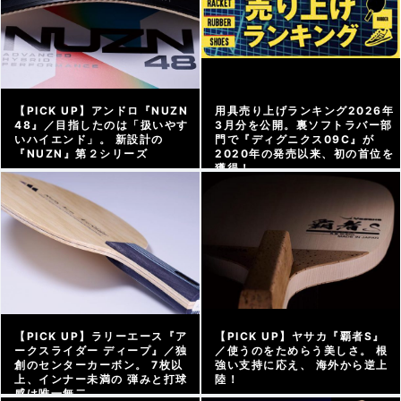
【PICK UP】アンドロ『NUZN
用具売り上げランキング2026年
48』／目指したのは「扱いやす
3月分を公開。裏ソフトラバー部
いハイエンド」。 新設計の
門で『ディグニクス09C』が
『NUZN』第２シリーズ
2020年の発売以来、初の首位を
獲得！
アーカイブ |
2026/04/16
グッズweb |
2026/04/15
【PICK UP】ラリーエース『ア
【PICK UP】ヤサカ『覇者S』
ークスライダー ディープ』／独
／使うのをためらう美しさ。 根
創のセンターカーボン。 7枚以
強い支持に応え、 海外から逆上
上、インナー未満の 弾みと打球
陸！
感は唯一無二