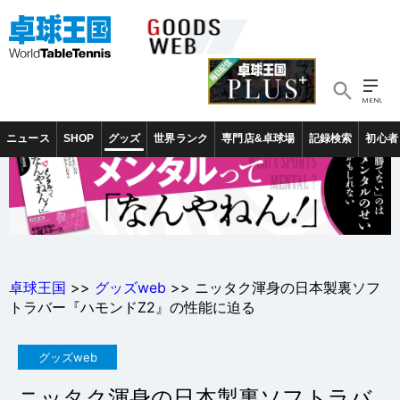
ニュース
SHOP
グッズ
世界ランク
専門店&卓球場
記録検索
初心者
卓球王国
>>
グッズweb
>> ニッタク渾身の日本製裏ソフ
トラバー『ハモンドZ2』の性能に迫る
グッズweb
ニッタク渾身の日本製裏ソフトラバ