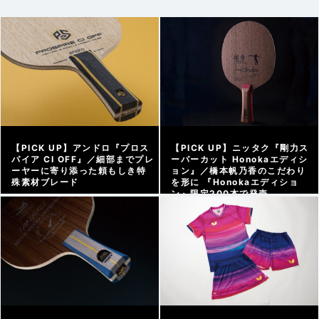
【PICK UP】アンドロ『プロス
【PICK UP】ニッタク『剛力ス
パイア CI OFF』／細部までプレ
ーパーカット Honokaエディシ
ーヤーに寄り添った頼もしき特
ョン』／橋本帆乃香のこだわり
殊素材ブレード
を形に 『Honokaエディショ
ン』限定200本で発売
アーカイブ |
2026/08/07
アーカイブ |
2026/07/29