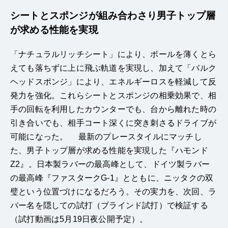
シートとスポンジが組み合わさり男子トップ層
が求める性能を実現
「ナチュラルリッチシート」により、ボールを薄くとら
えても落ちずに上に飛ぶ軌道を実現し、加えて「バルク
ヘッドスポンジ」により、エネルギーロスを軽減して反
発力を強化。これらシートとスポンジの相乗効果で、相
手の回転を利用したカウンターでも、台から離れた時の
引き合いでも、相手コート深くに突き刺さるドライブが
可能になった。 最新のプレースタイルにマッチし
た、男子トップ層が求める性能を実現した『ハモンド
Z2』。日本製ラバーの最高峰として、ドイツ製ラバー
の最高峰『ファスタークG-1』とともに、ニッタクの双
璧という位置づけになるだろう。その実力を、次回、ラ
バー名を隠しての試打（ブラインド試打）で検証する
（試打動画は5月19日夜公開予定）。