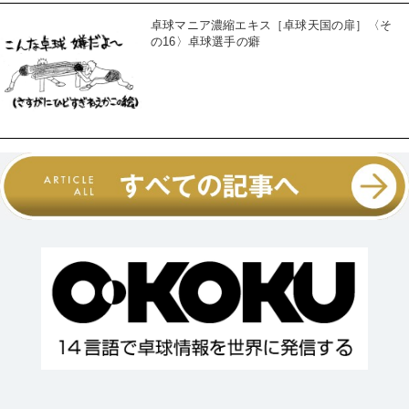
卓球マニア濃縮エキス［卓球天国の扉］〈そ
の16〉卓球選手の癖