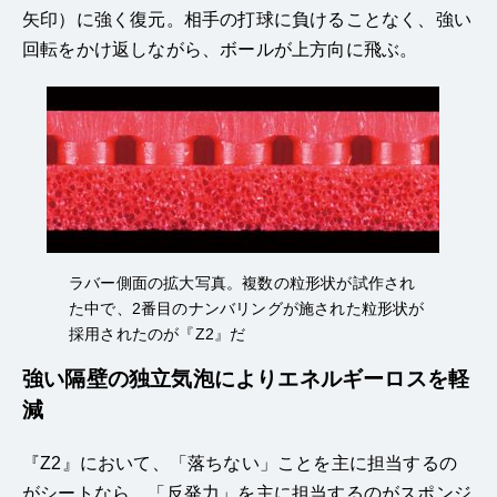
矢印）に強く復元。相手の打球に負けることなく、強い
回転をかけ返しながら、ボールが上方向に飛ぶ。
ラバー側面の拡大写真。複数の粒形状が試作され
た中で、2番目のナンバリングが施された粒形状が
採用されたのが『Z2』だ
強い隔壁の独立気泡によりエネルギーロスを軽
減
『Z2』において、「落ちない」ことを主に担当するの
がシートなら、「反発力」を主に担当するのがスポンジ