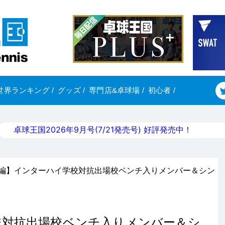
世界ランキング
/
グッズ
/
専門店&卓球場
/
初心者
/
卓球王国2026年9月号(7/21発売号) 好評発売中！
海編】インターハイ学校対抗出場校ベンチ入りメンバー＆シン
校対抗出場校ベンチ入りメンバー＆シ