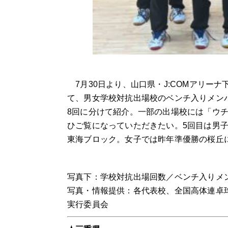
7
月
30
日より、山口県・
J:COM
アリーナ
て、男女学校対抗出場校のベンチ入りメン
8
回に分けて紹介。一部の出場校には「ウ
ひご覧になっていただきたい。
5
回目は男
東海ブロック。女子では昨年準優勝の桜丘
写真下：学校対抗出場回数／ベンチ入りメ
写真・情報提供：各代表校、全国高体連卓球
実行委員会