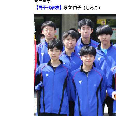
★三重県
【男子代表校】
県立 白子（しろこ）