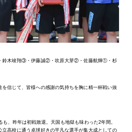
・鈴木竣翔③・伊藤誠②・吹原大芽②・佐藤航輝①・杉
性を信じて、皆様への感謝の気持ちを胸に精一杯戦い抜
るも、昨年は初戦敗退。天国も地獄も味わった
2
年間。
公立高校に通う卓球好きの平凡な選手が集大成としての