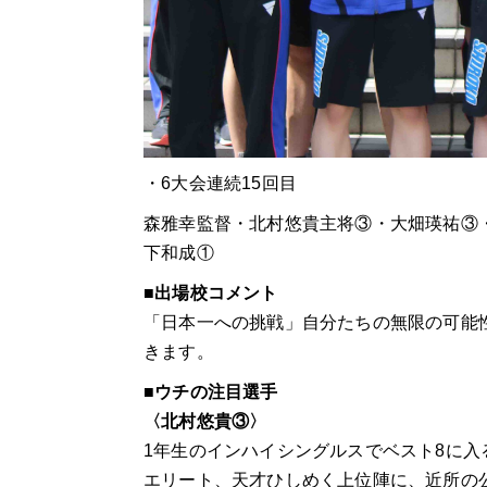
・6大会連続15回目
森雅幸監督・北村悠貴主将③・大畑瑛祐③
下和成①
■出場校コメント
「日本一への挑戦」自分たちの無限の可能
きます。
■ウチの注目選手
〈
北村悠貴③〉
1
年生のインハイシングルスでベスト
8
に入
エリート、天才ひしめく上位陣に、近所の