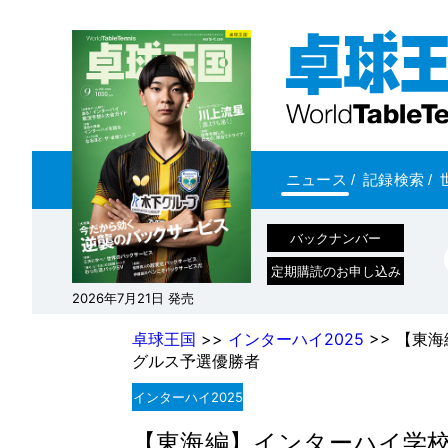
ニュース
/
記録検索
/
バックナンバー
定期購読のお申し込み
2026年7月21日 発売
卓球王国
>>
インターハイ2025
>> 【東
グルス予選優勝者
インターハイ2025
【東海編】インターハイ学