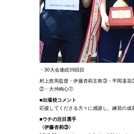
・30大会連続39回目
村上悠馬監督・伊藤杏莉主将③・平岡凜花
②・大仲絢心①
■出場校コメント
応援してくださる方々に感謝し、練習の成
■ウチの注目選手
〈
伊藤杏莉③〉