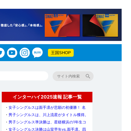
王国SHOP
インターハイ2025速報 記事一覧
・
女子シングルスは面手凛が悲願の初優勝！ 名
門・山陽学園から初のインハイ女王誕生
・
男子シングルスは、川上流星がタイトル獲得。
2位の伊藤と星槎横浜でワンツー・フィニッシュ
・
男子シングルス準決勝は、星槎横浜の1年生コ
ンビがともに勝利。決勝で2冠をかけて対決
・
女子シングルス決勝は山室早矢vs.面手凛。四