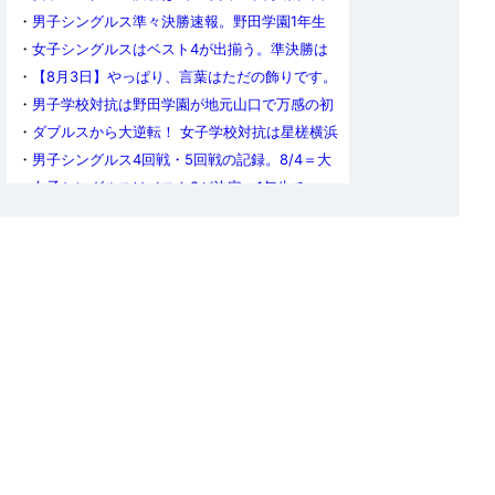
天王寺勢はベスト4で終戦
・
男子シングルス準々決勝速報。野田学園1年生
トリオは準決勝に進めず
・
女子シングルスはベスト4が出揃う。準決勝は
山室早矢vs.青木咲智、髙森愛央vs.面手凛
・
【8月3日】やっぱり、言葉はただの飾りです。
今日の奈良カメラ
・
男子学校対抗は野田学園が地元山口で万感の初
優勝！育英の粘りも光った決勝戦
・
ダブルスから大逆転！ 女子学校対抗は星槎横浜
が初出場・初優勝の快挙を達成
・
男子シングルス4回戦・5回戦の記録。8/4＝大
会最終日の準々決勝のカードが決まる
・
女子シングルスはベスト8が決定。1年生チョッ
パー・高橋美羽が躍進の準々決勝進出
・
愛工大名電、9連覇の夢ついえる。8月3日の男
子学校対抗決勝は、育英vs.野田学園に
・
女子ダブルスは牧野美玲／櫻井花がV。学校対
抗決勝の前哨戦は星槎横浜に軍配
・
男子ダブルス・ベスト8〜決勝の記録。川上流
星／伊藤佑太が堂々の1年生V
・
四天王寺と星槎横浜が決勝進出を決める 女子
学校対抗準決勝
・
育英が愛工大名電に勝利！ 男子学校対抗準決勝
・
【8月1日】誰かのために、飛び跳ねられる時間
はそんなにない。今日の奈良カメラ
・
インターハイ男子学校対抗準々決勝が終了し、
4強が決定。白子がダブルスで野田学園に土をつ
・
学校対抗不出場組のインターハイも開幕。ダブ
ける健闘
ルスは一気に3回戦まで進行
・
女子学校対抗ベスト4が出揃う。準決勝は四天
王寺vs.遊学館、山陽学園vs.星槎横浜に
・
男子学校対抗3回戦の結果。9連覇を目指す愛工
大名電が大ピンチをくぐり抜ける！
・
女子学校対抗は3回戦までが終了。地元・岩国