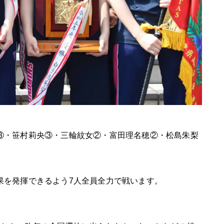
③・笹村莉央③・三輪紋女②・富田理名穂②・松島朱梨
果を発揮できるよう7人全員全力で戦います。