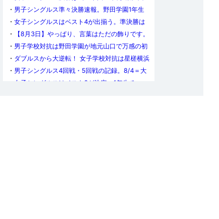
天王寺勢はベスト4で終戦
・
男子シングルス準々決勝速報。野田学園1年生
トリオは準決勝に進めず
・
女子シングルスはベスト4が出揃う。準決勝は
山室早矢vs.青木咲智、髙森愛央vs.面手凛
・
【8月3日】やっぱり、言葉はただの飾りです。
今日の奈良カメラ
・
男子学校対抗は野田学園が地元山口で万感の初
優勝！育英の粘りも光った決勝戦
・
ダブルスから大逆転！ 女子学校対抗は星槎横浜
が初出場・初優勝の快挙を達成
・
男子シングルス4回戦・5回戦の記録。8/4＝大
会最終日の準々決勝のカードが決まる
・
女子シングルスはベスト8が決定。1年生チョッ
パー・高橋美羽が躍進の準々決勝進出
・
愛工大名電、9連覇の夢ついえる。8月3日の男
子学校対抗決勝は、育英vs.野田学園に
・
女子ダブルスは牧野美玲／櫻井花がV。学校対
抗決勝の前哨戦は星槎横浜に軍配
・
男子ダブルス・ベスト8〜決勝の記録。川上流
星／伊藤佑太が堂々の1年生V
・
四天王寺と星槎横浜が決勝進出を決める 女子
学校対抗準決勝
・
育英が愛工大名電に勝利！ 男子学校対抗準決勝
・
【8月1日】誰かのために、飛び跳ねられる時間
はそんなにない。今日の奈良カメラ
・
インターハイ男子学校対抗準々決勝が終了し、
4強が決定。白子がダブルスで野田学園に土をつ
・
学校対抗不出場組のインターハイも開幕。ダブ
ける健闘
ルスは一気に3回戦まで進行
・
女子学校対抗ベスト4が出揃う。準決勝は四天
王寺vs.遊学館、山陽学園vs.星槎横浜に
・
男子学校対抗3回戦の結果。9連覇を目指す愛工
大名電が大ピンチをくぐり抜ける！
・
女子学校対抗は3回戦までが終了。地元・岩国