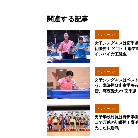
関連する記事
インターハイ
女子シングルスは面手
2025
初優勝！ 名門・山陽学
インハイ女王誕生
インターハイ
女子シングルスはベスト
2025
う。準決勝は山室早矢vs
智、髙森愛央vs.面手凛
インターハイ
男子学校対抗は野田学
2025
口で万感の初優勝！育
光った決勝戦