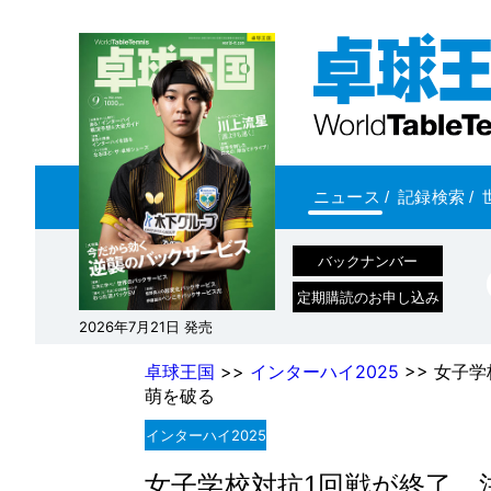
ニュース
/
記録検索
/
バックナンバー
定期購読のお申し込み
2026年7月21日 発売
卓球王国
>>
インターハイ2025
>> 女子
萌を破る
インターハイ2025
女子学校対抗1回戦が終了。