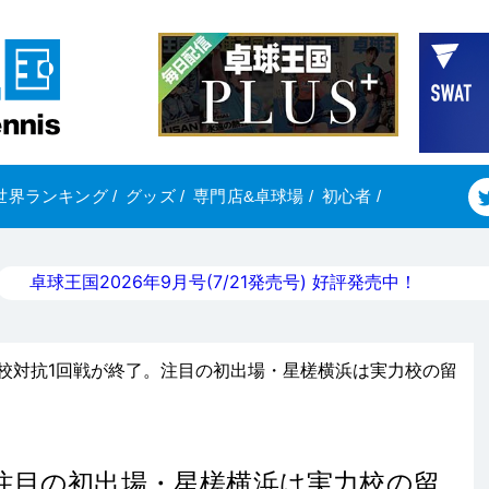
世界ランキング
/
グッズ
/
専門店&卓球場
/
初心者
/
卓球王国2026年9月号(7/21発売号) 好評発売中！
学校対抗1回戦が終了。注目の初出場・星槎横浜は実力校の留
注目の初出場・星槎横浜は実力校の留