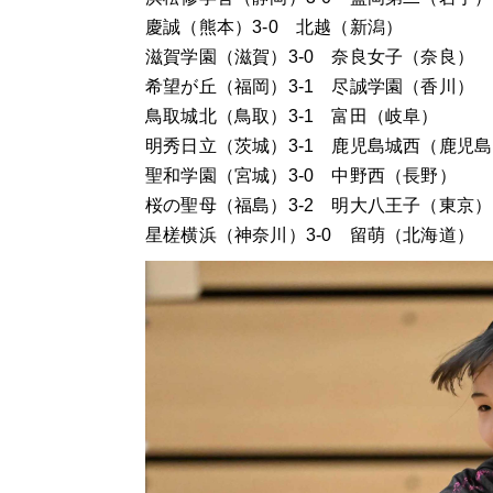
慶誠（熊本）3-0 北越（新潟）
滋賀学園（滋賀）3-0 奈良女子（奈良）
希望が丘（福岡）3-1 尽誠学園（香川）
鳥取城北（鳥取）3-1 富田（岐阜）
明秀日立（茨城）3-1 鹿児島城西（鹿児
聖和学園（宮城）3-0 中野西（長野）
桜の聖母（福島）3-2 明大八王子（東京）
星槎横浜（神奈川）3-0 留萌（北海道）