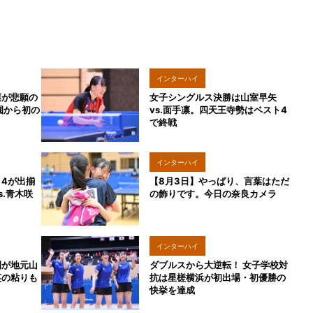
インターハイ
凛が悲願の
女子シングルス決勝は山室早矢
2025
園から初の
vs.面手凛。四天王寺勢はベスト4
で終戦
インターハイ
4が出揃
【8月3日】やっぱり、言葉はただ
2025
.青木咲
の飾りです。今日の奈良カメラ
インターハイ
園が地元山
ダブルスから大逆転！ 女子学校対
2025
英の粘りも
抗は星槎横浜が初出場・初優勝の
快挙を達成