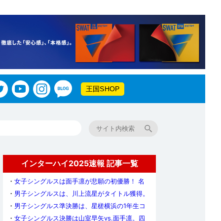
王国SHOP
インターハイ2025速報 記事一覧
・
女子シングルスは面手凛が悲願の初優勝！ 名
門・山陽学園から初のインハイ女王誕生
・
男子シングルスは、川上流星がタイトル獲得。
2位の伊藤と星槎横浜でワンツー・フィニッシュ
・
男子シングルス準決勝は、星槎横浜の1年生コ
ンビがともに勝利。決勝で2冠をかけて対決
・
女子シングルス決勝は山室早矢vs.面手凛。四