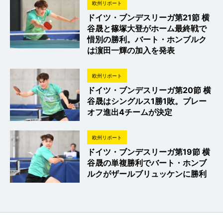
欧州リポート
ドイツ・ブンデスリーガ第21節 横
谷晟と篠塚大登がホーム最終戦で
惜別の勝利。バート・ホンブルク
は濵田一輝の加入を発表
欧州リポート
ドイツ・ブンデスリーガ第20節 横
谷晟はシングルス1勝1敗。プレー
オフ進出4チームが決定
欧州リポート
ドイツ・ブンデスリーガ第19節 横
谷晟の単複勝利でバート・ホンブ
ルクがザールブリュッケンに勝利