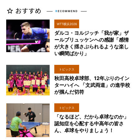
WTT横浜2026
ダルコ・ヨルジッチ「我が家」ザ
ールブリュッケンへの感謝「感情
が大きく揺さぶられるような楽し
い瞬間ばかり」
トピックス
秋田高校卓球部、12年ぶりのイン
ターハイへ 「文武両道」の進学校
が掴んだ切符
トピックス
「なるほど、だから卓球なのか」
認知症を心配する中高年の皆さ
ん、卓球をやりましょう！