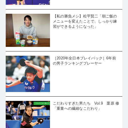
【私の勝負メシ】松平賢二「朝ご飯の
メニューを変えたことで、しっかり練
習ができるようになった」
［2020年全日本プレイバック］6年前
の男子ランキングプレーヤー
こだわりすぎた男たち Vol.9 栗原 修
「重量への繊細なこだわり」