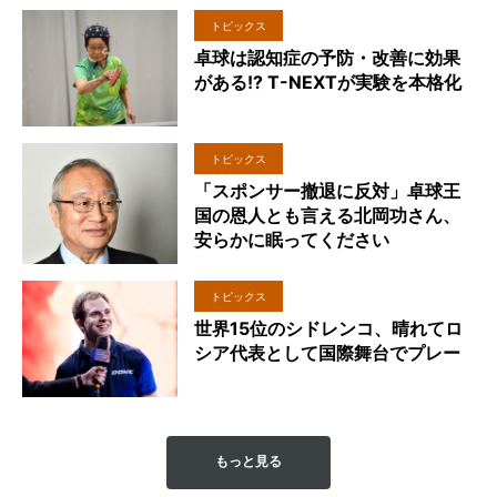
トピックス
卓球は認知症の予防・改善に効果
がある!? T-NEXTが実験を本格化
トピックス
「スポンサー撤退に反対」卓球王
国の恩人とも言える北岡功さん、
安らかに眠ってください
トピックス
世界15位のシドレンコ、晴れてロ
シア代表として国際舞台でプレー
もっと見る