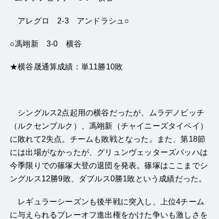
アレグロ 2-3 アンドラシュ○
○馮翊新 3-0 横谷
★横谷晟通算成績：単11勝10敗
シングルス2点起用の横谷だったが、ムラデノビッチ
（ルクセンブルク）、馮翊新（チャイニーズタイペイ）
に敗れて2失点。チームも敗戦となった。また、第18節
には出場がなかったが、グリュンヴェッターズバッハは
今季限りでの篠塚大登の退団を発表。篠塚はここまでシ
ングルス12勝9敗、ダブルス0勝1敗という成績だった。
レギュラーシーズンも後半戦に突入し、上位4チーム
に与えられるプレーオフ進出権をかけた争いも激しさを