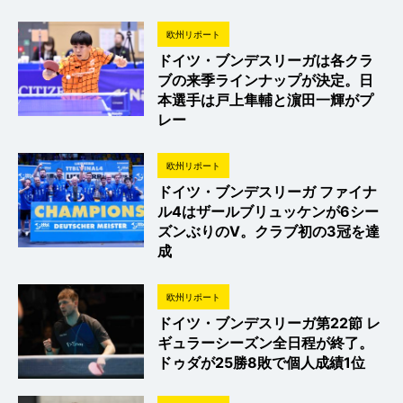
欧州リポート
ドイツ・ブンデスリーガは各クラ
ブの来季ラインナップが決定。日
本選手は戸上隼輔と濵田一輝がプ
レー
欧州リポート
ドイツ・ブンデスリーガ ファイナ
ル4はザールブリュッケンが6シー
ズンぶりのV。クラブ初の3冠を達
成
欧州リポート
ドイツ・ブンデスリーガ第22節 レ
ギュラーシーズン全日程が終了。
ドゥダが25勝8敗で個人成績1位