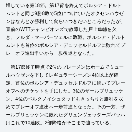
増している第18節。第17節を終えてボルシア・ドルト
ムントと同じ9勝8敗で5位につけていたオクセンハウゼ
ンはなんとか勝利して食らいつきたいところだったが、
直前のWTTチャンピオンズで故障した戸上隼輔を欠
き、フルダ・マーバーツェルに敗戦。ボルシア・ドルト
ムントも首位のボルシア・デュッセルドルフに敗れてプ
レーオフ進出争いから一歩後退となった。
第17節終了時点で2位のブレーメンはホームでミュー
ルハウゼンを下してレギュラーシーズン4位以上が確
定。首位のボルシア・デュッセルドルフに続いてプレー
オフへのチケットを手にした。3位のザールブリュッケ
ン、4位のベルクノイシュタッドもきっちりと勝利を収
めてプレーオフ進出へ一歩前進となった。その一方、ザ
ールブリュッケンに敗れたグリュンヴェッターズバッハ
はこれで10連敗。2部降格がそこまで迫っている。