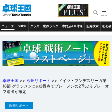
ニュース
SHOP
グッズ
世界ランク
専門店&卓球場
記録検索
初心者
卓球王国
>>
欧州リポート
>> ドイツ・ブンデスリーガ第
18節 ゲラシメンコの2得点でブレーメンの2季ぶりプレーオ
フ進出が確定
欧州リポート