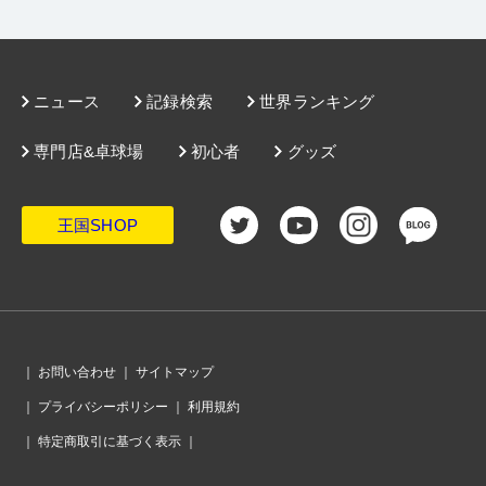
一戦一戦をポジティブな気持ちでやりたい」
・
スーパーシード、試練の4回戦。前回ベスト8の曽根翔と岡野俊
介が初戦敗退
・
WTTで大活躍の佐藤瞳、さらなる進化への手応え。「自分が目
指す卓球が確立できてきた」
・
平野美宇、4回戦を辛勝「初戦だと“平野のゼッケン”で2点くら
い取れるけど（笑）、それが全くなかった」
ニュース
記録検索
世界ランキング
・
十六銀行の加藤亜実、最後の全日本。「負けて悔しいけど力は
出し切った」
・
第1シード・早田ひなが女子シングルス4回戦に登場。髙森愛央
を下して初戦突破
専門店&卓球場
初心者
グッズ
・
ジュニアはベスト8が決定。男子は野田学園から3名が8強進出
・
ジュニア男女でベスト16が決定。小学6年生の松島美空が勝ち上
がる
・
ジュニア女子3回戦、4連覇を狙う張本美和は快勝
王国SHOP
・
ありがたい「食」のサポート。全農ブースで和牛肉巻きおにぎ
り販売中！
・
ジュニア男子3回戦、世界ユースU19王者の川上流星は快勝発進
・
学園長はあの「岡ちゃん」。新鋭・FCI明徳高から初の全日本出
場、田中沙和がジュニアで記念の1勝
・
粒高？いや、表でした！東福岡高の変則プレーヤー・松尾孝太
郎の用具のこだわり
・
宮崎県都城市の公立名門校で腕を磨くサウスポー・久保田芭玖
斗。大志を持って最終学年へ
｜
お問い合わせ
｜
サイトマップ
・
兄妹で異質プレーヤー！黄塚結空＆咲宙の用具のこだわり
・
「勉強道具を持ってきて、空いた時間に勉強していました」神
｜
プライバシーポリシー
｜
利用規約
港橘高・松井朱音、文武両道で挑んだ全日本
・
父は宮城のレジェンドプレーヤー。初の兄弟同時出場、津田智
｜
特定商取引に基づく表示
｜
貴・豊貴の全日本
・
福島東稜高の佐藤侑大が中シードの名電高・原井敢田を接戦で
破り、3回戦へ
・
異質プレーヤーの希望。中村光人が0ｰ2から逆転勝利！