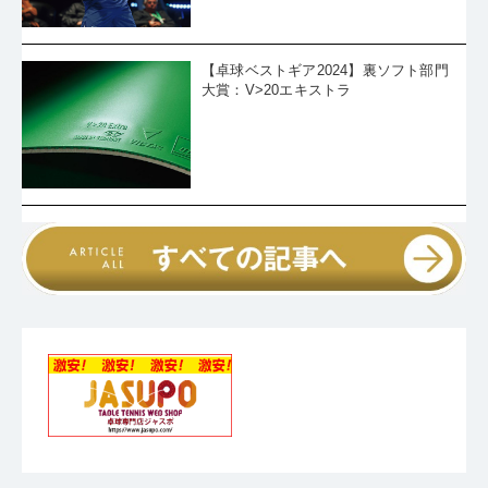
これが今の実力かなと痛感している」
・
ジュニア王者・川上がベスト8入り。戸上は谷垣の前に敗退。男
子シングルス6回戦の結果
・
平野美宇、伊藤美誠が敗れる。女子シングルス6回戦の結果
【卓球ベストギア2024】裏ソフト部門
・
松島輝空、張本智和らが勝ち進む。男子シングルス5回戦の結果
大賞：V>20エキストラ
・
女子ランカー16名が出揃う。女子シングルス5回戦の結果
・
女子は張本美和が4連覇、男子は川上流星が初優勝! ジュニア
男女決勝結果
・
ジュニア３位の高森愛央「相手のほうがミスしない。自分はそ
こでミスしてしまう。そこの差」
・
雪の新潟から東京へ。吉田蒼、ジュニア男子で爪痕を残す３位
「途中で頭が真っ白になりました」
・
ジュニア決勝は川上vs.中城、張本vs.小塩。ジュニア男女準決勝
結果
・
流星を追い詰めた、琥珀のきらめき。「全日本で当たったら絶
対倒すという気持ちでやってきた」
・
川上流星、張本美和、松島美空らが勝ち上がる。ジュニア男女
準々決勝の結果
・
好カード、続々。大会の華「ラン決」こと男女シングルス5回戦
の組み合わせ。
・
1階に並ぶブースはこの3メーカー。限定＆注目アイテムを紹
介！
・
大波乱一歩手前、第2シード篠塚大登が渡部民人に大苦戦「めち
ゃくちゃホッとした」
・
世界ユース2位の吉山和希を下した横谷晟「2・3回戦でタフな試
合をこなしてきたので、ちょっと自信がありました」
・
同い年のライバル・出澤杏佳との接戦に勝利した長﨑美柚。
「スーパーシードの初戦の中では、一番厳しい山だなって思って
・
田中佑汰が逆転負けで初戦敗退の波乱「ギリギリのところでど
いた」
うかなと楽しみではあったんですけど、なかなか勝たせてもらえ
・
「あれで勝てないのが自分らしいなって（笑）」 木村光歩、全
ない」
日学女王・面田采巳に惜敗も「悔いはなし」
・
3度目の優勝に挑む戸上隼輔、初戦快勝「チャレンジャーとして