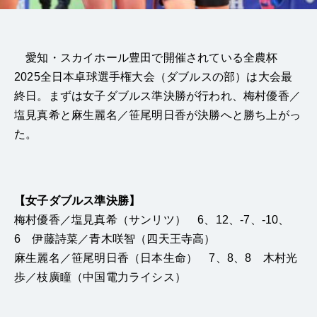
愛知・スカイホール豊田で開催されている全農杯
2025
全日本卓球選手権大会（ダブルスの部）は大会最
終日。まずは女子ダブルス準決勝が行われ、梅村優香／
塩見真希と麻生麗名／笹尾明日香が決勝へと勝ち上がっ
た。
【女子ダブルス準決勝】
梅村優香／塩見真希（サンリツ） 6、12、-7、-10、
6 伊藤詩菜／青木咲智（四天王寺高）
麻生麗名／笹尾明日香（日本生命） 7、8、8 木村光
歩／枝廣瞳（中国電力ライシス）