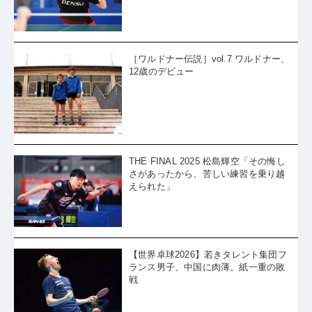
い聞かせながらプレーした」
・
篠塚大登、宇田幸矢との左腕対決を制す。「これだけの歓声の
中で試合をできること、明日もこういう中でできることがうれし
・
準々決勝では男女通じて最年長。32歳・吉村真晴が松島輝空と
い」
意地の接戦「本当はもっと暴れまくって打ち回りたかった」
・
元全日本監督・倉嶋洋介の眼「松島の自信と覚悟、谷垣の驚異
的なバックハンド、張本の攻守のバランス」
［ワルドナー伝説］vol.7 ワルドナー、
・
男子シングルス準々決勝、張本智和、篠塚大登が激戦に勝利
12歳のデビュー
・
男子シングルス準々決勝、松島輝空、谷垣佑真が2年連続ベスト
4進出
・
長﨑美柚、成長感じる一戦も準々決勝で敗退「最後の1点を取る
工夫は張本選手が上手だった」
・
女子シングルス準々決勝、張本美和、横井咲桜が勝負を制す
・
早田ひな、完璧なカット打ちで佐藤瞳を完封。準決勝に駒を進
める
・
女子シングルス準々決勝、早田ひな、木原美悠がベスト4進出を
THE FINAL 2025 松島輝空「その悔し
決める
・
謙虚に語る谷垣佑真。戸上隼輔に2度目の勝利も「1回、2回はま
さがあったから、苦しい練習を乗り越
ぐれ」
えられた」
・
ジュニア男子ベスト8のオモテ使い・黄塚結空。モチベ低下での
休止期間を乗り越え大ブレイク
・
大島祐哉、かつての後輩・川上流星との大激闘に散る。うれし
さと悔しさの交錯する敗戦
・
「勝ち負けよりやることをやる」。メンタル充実の木造勇人、7
年ぶりのランク入りで8強
・
カット打ちの名手・伊藤美誠を追いつめた！高校生チョッパ
ー・山室早矢が躍動
【世界卓球2026】若きタレント集団フ
・
インハイ、世界ユースに続きジュニアも制覇！勢い止まらぬ川
上流星、一般でも8強へ
ランス男子、中国に肉薄。紙一重の敗
・
「本当はもっとできるはずなのに、なんでやらないんだ」恩師
戦
の一喝で覚醒！中城瑛貴、最後のジュニアで大爆発
・
「世界トップのカットに勝たないといけないのが全日本の難し
さ」平野美宇は佐藤瞳に屈してベスト16
・
戸上隼輔、またも谷垣佑真に苦杯を喫してV奪還逃す「悔しい。