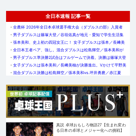
全日本速報 記事一覧
・
全農杯 2026年全日本卓球選手権大会（ダブルスの部）入賞者
・
男子ダブルスは篠塚大登／谷垣佑真が地元・愛知で学生生活集
大成のV
・
張本美和、史上初の四冠女王に！ 女子ダブルスは張本／長﨑美
柚が優勝
・
全日本王者ペア、強し。混合ダブルスは松島輝空／張本美和が
初優勝
・
男子ダブルス準決勝2試合はフルゲームで決着。決勝は篠塚大登
／谷垣佑真vs.英田理志／松下大星
・
女子ダブルスは張本美和／長﨑美柚が決勝進出。Vかけて平野美
宇／木原美悠と対戦
・
混合ダブルス決勝は松島輝空／張本美和vs.坪井勇磨／赤江夏
星。四冠狙う張本は「悔いなく全力で」
・
松島輝空／張本美和はフルゲームで勝利し準決勝へ。混合ダブ
ルスベスト4が決定
・
前回王者・飯村悠太／木方圭介は敗れる。男子ダブルスは地
元・名電＆愛工大から3ペアが準決勝進出
・
女子ダブルスはベスト4が決定。準決勝は麻生麗名／笹尾明日香
vs.平野美宇／木原美悠、大藤沙月／横井咲桜vs.張本美和／長﨑美
・
松島輝空／張本美和は順調に混合ダブルス準々決勝進出。吉村
柚に
和弘／長﨑美柚は前回準優勝ペアを破る
・
男子ダブルスは愛工大名電高＆愛知工業大から4ペアがベスト8
へ。連覇狙う飯村悠太／木方圭介は辛勝で5回戦を突破
・
前回V・麻生麗名／笹尾明日香は苦戦乗り越え女子ダブルス8強
入り。張本美和／長﨑美柚、大藤沙月／横井咲桜、佐藤瞳／芝田
真説 卓球おもしろ物語27【生まれ変わ
・
ダブルス頂上決定戦がスタート。新女王・張本美和は、本日の
沙季も準々決勝へ
女子複・混合複2回戦に登場
る日本の卓球とメジャー化への挑戦】
・
2026全日本（ダブルスの部）各都道府県代表はこのペア！ その