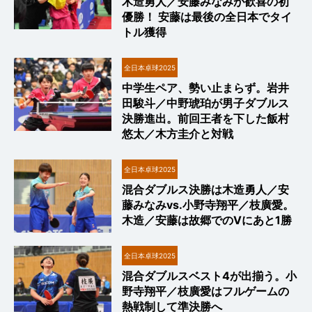
木造勇人／安藤みなみが歓喜の初
優勝！ 安藤は最後の全日本でタイ
トル獲得
全日本卓球2025
中学生ペア、勢い止まらず。岩井
田駿斗／中野琥珀が男子ダブルス
決勝進出。前回王者を下した飯村
悠太／木方圭介と対戦
全日本卓球2025
混合ダブルス決勝は木造勇人／安
藤みなみvs.小野寺翔平／枝廣愛。
木造／安藤は故郷でのVにあと1勝
全日本卓球2025
混合ダブルスベスト4が出揃う。小
野寺翔平／枝廣愛はフルゲームの
熱戦制して準決勝へ