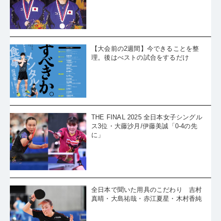
3〈滋賀~沖縄〉
・
2026全日本卓球（ダブルスの部）各都道府県代表はこのペア！
その2 〈東京都〜岐阜県〉
・
2026全日本卓球（ダブルスの部）各都道府県代表はこのペア！
その1 〈北海道〜千葉県〉
・
【全日本エピローグ】「一番強い時にやめたかった」。もうひ
とりの黄金世代・野村萌、母と迎えた最後の全日本
・
天皇杯・皇后杯 2026年全日本卓球選手権大会（一般・ジュニア
【大会前の2週間】今できることを整
の部）各種目の入賞者はこちら
・
松島輝空の猛攻を止められなかった篠塚大登「本当にもう途中
理。後はべストの試合をするだけ
から、何もすることがなかった」
・
2連覇達成、松島輝空の優勝会見「今年は世界ランキング5位以
内を目指したい」
・
早田ひな、敗れてなお第一人者の貫禄示す「準優勝はもちろん
悔しいですけど、思ったよりうまくできたな、という感覚はあ
・
「小さい頃から全日本で優勝するのが私の中での大きな目標だ
る」
った」張本美和優勝会見
・
元全日本監督・倉嶋洋介の眼「才能が開花し、自信がつき、誰
も追いつけない松島輝空に」
THE FINAL 2025 全日本女子シングル
・
松島輝空が2連覇達成。篠塚大登を4-0で退ける。男子シングル
ス決勝の結果
ス3位・大藤沙月/伊藤美誠「0-4の先
・
張本美和が激戦を制し、ついに女子シングルス初優勝、ジュニ
に」
アとの二冠を達成！
・
女王を苦しめた木原美悠。善戦及ばず準決勝敗退も「今できる
ことはすべて出し切った」
・
元全日本監督・倉嶋洋介の眼「松島対張本、世界の一桁同士の
高速ハイレベルマッチ」
・
男子決勝は松島輝空 vs.篠塚大登に。男子準決勝結果
・
早田ひなと張本美和が決勝進出！ 女子準決勝結果
全日本で聞いた用具のこだわり 吉村
・
張本智和、元ダブルスパートナーとの激闘に勝利。明日は松島
真晴・大島祐哉・赤江夏星・木村香純
輝空へ雪辱を期す
・
16歳のヤングスター・川上流星、一般は8強で終戦。「また来
年、優勝目指して頑張りたい」
・
18歳の恐るべき試合巧者、松島輝空。「我慢、我慢と自分に言