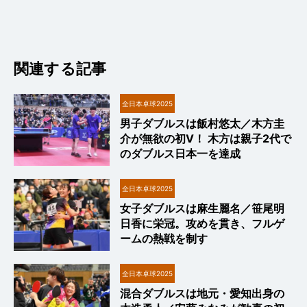
関連する記事
全日本卓球2025
男子ダブルスは飯村悠太／木方圭
介が無欲の初V！ 木方は親子2代で
のダブルス日本一を達成
全日本卓球2025
女子ダブルスは麻生麗名／笹尾明
日香に栄冠。攻めを貫き、フルゲ
ームの熱戦を制す
全日本卓球2025
混合ダブルスは地元・愛知出身の