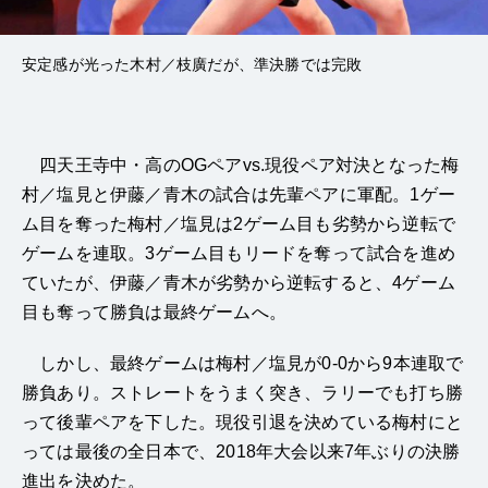
安定感が光った木村／枝廣だが、準決勝では完敗
四天王寺中・高のOGペアvs.現役ペア対決となった梅
村／塩見と伊藤／青木の試合は先輩ペアに軍配。1ゲー
ム目を奪った梅村／塩見は2ゲーム目も劣勢から逆転で
ゲームを連取。3ゲーム目もリードを奪って試合を進め
ていたが、伊藤／青木が劣勢から逆転すると、4ゲーム
目も奪って勝負は最終ゲームへ。
しかし、最終ゲームは梅村／塩見が0-0から9本連取で
勝負あり。ストレートをうまく突き、ラリーでも打ち勝
って後輩ペアを下した。現役引退を決めている梅村にと
っては最後の全日本で、2018年大会以来7年ぶりの決勝
進出を決めた。