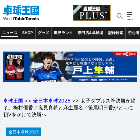
ニュース
SHOP
グッズ
世界ランク
専門店&卓球場
記録検索
初心者
卓球王国
>>
全日本卓球2025
>> 女子ダブルス準決勝が終
了。梅村優香／塩見真希と麻生麗名／笹尾明日香がともに
初Vをかけて決勝へ
全日本卓球2025