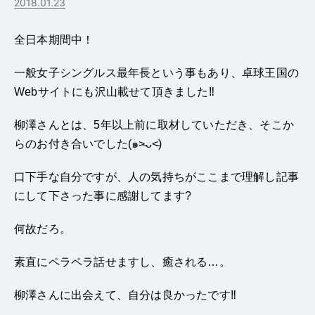
2018.01.23
全日本期間中！
一般女子シングルス最年長という事もあり、卓球王国の
Webサイトにも沢山載せて頂きました‼️
柳澤さんとは、5年以上前に取材していただき、そこか
らのお付き合いでした(๑˃̵ᴗ˂̵)
口下手な自分ですが、人の気持ちがここまで理解し記事
にして下さった事に感謝してます?
何故だろ。
素直にペラペラ話せますし、癒される…。
柳澤さんに出会えて、自分は良かったです‼️