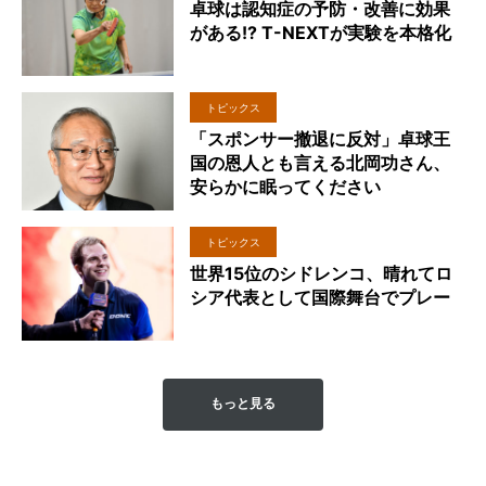
卓球は認知症の予防・改善に効果
がある!? T-NEXTが実験を本格化
トピックス
「スポンサー撤退に反対」卓球王
国の恩人とも言える北岡功さん、
安らかに眠ってください
トピックス
世界15位のシドレンコ、晴れてロ
シア代表として国際舞台でプレー
もっと見る