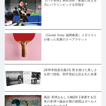
【パラ卓球】来田啓幹：家族の支えを
力にパラリンピックを目指す
［Goods Story 福岡春菜］メダリスト
が使った先輩のスペアラケット
[卓球本悦楽主義21] 突き抜けた美しさ
を持つ技術。四半世紀も読まれた名著
真説 卓球おもしろ物語8【発展する日
本の卓球〜協会分裂の原因はボールメ
ーカーだった〜】