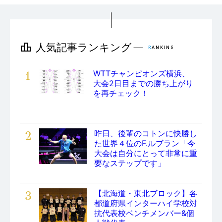
1
WTTチャンピオンズ横浜、
大会2日目までの勝ち上がり
を再チェック！
2
昨日、後輩のコトンに快勝し
た世界４位のF.ルブラン「今
大会は自分にとって非常に重
要なステップです」
3
【北海道・東北ブロック】各
都道府県インターハイ学校対
抗代表校ベンチメンバー&個