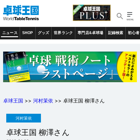
ニュース
SHOP
グッズ
世界ランク
専門店&卓球場
記録検索
初心者
卓球王国
>>
河村茉依
>> 卓球王国 柳澤さん
河村茉依
卓球王国 柳澤さん