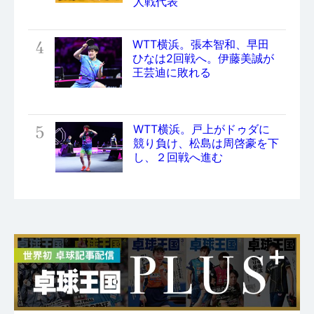
人戦代表
4
WTT横浜。張本智和、早田
ひなは2回戦へ。伊藤美誠が
王芸迪に敗れる
5
WTT横浜。戸上がドゥダに
競り負け、松島は周啓豪を下
し、２回戦へ進む