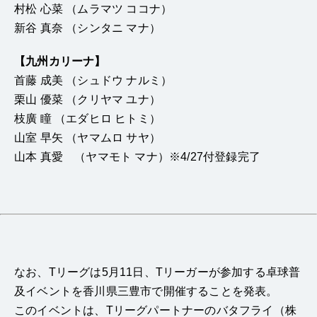
村松 心菜 （ムラマツ ココナ）
新谷 真奈 （シンタニ マナ）
【九州カリーナ】
首藤 成美 （シュドウ ナルミ）
栗山 優菜 （クリヤマ ユナ）
枝廣 瞳 （エダヒロ ヒトミ）
山室 早矢 （ヤマムロ サヤ）
山本 真愛 （ヤマモト マナ）※4/27付登録完了
なお、Tリーグは5月11日、Tリーガーが参加する卓球普
及イベントを香川県三豊市で開催することを発表。
このイベントは、Tリーグパートナーのバタフライ（株