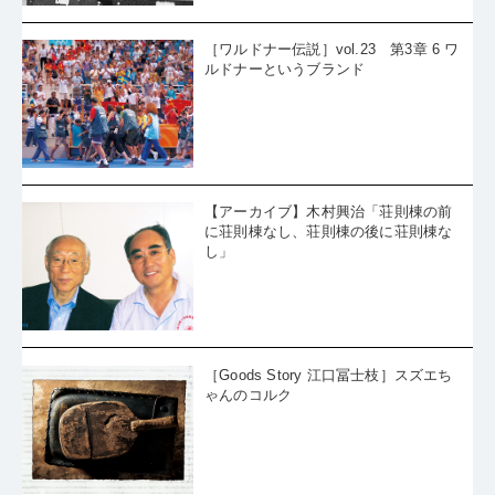
［ワルドナー伝説］vol.23 第3章 6 ワ
ルドナーというブランド
【アーカイブ】木村興治「荘則棟の前
に荘則棟なし、荘則棟の後に荘則棟な
し」
［Goods Story 江口冨士枝］スズエち
ゃんのコルク