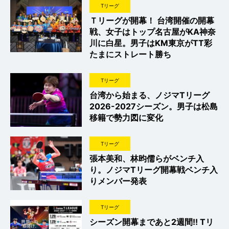
Tリーグ
Ｔリーグが開幕！ 台湾開催の開幕
戦、女子はトップ名古屋がKA神奈
川に白星。男子はKM東京がTT彩
たまにストレート勝ち
Tリーグ
台湾から始まる、ノジマTリーグ
2026-2027シーズン。男子は松島
移籍で勢力図に変化
Tリーグ
張本美和、林昀儒らがベンチ入
り。ノジマTリーグ開幕戦ベンチ入
りメンバー発表
Tリーグ
シーズン開幕まであと2週間!! Tリ