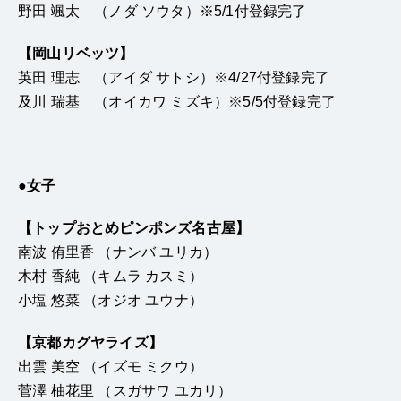
野田 颯太 （ノダ ソウタ）※5/1付登録完了
【岡山リベッツ】
英田 理志 （アイダ サトシ）※4/27付登録完了
及川 瑞基 （オイカワ ミズキ）※5/5付登録完了
●女子
【トップおとめピンポンズ名古屋】
南波 侑里香 （ナンバ ユリカ）
木村 香純 （キムラ カスミ）
小塩 悠菜 （オジオ ユウナ）
【京都カグヤライズ】
出雲 美空 （イズモ ミクウ）
菅澤 柚花里 （スガサワ ユカリ）