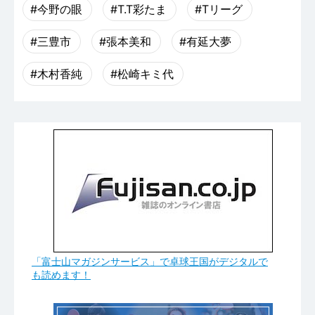
#今野の眼
#T.T彩たま
#Tリーグ
#三豊市
#張本美和
#有延大夢
#木村香純
#松崎キミ代
「富士山マガジンサービス」で卓球王国がデジタルで
も読めます！