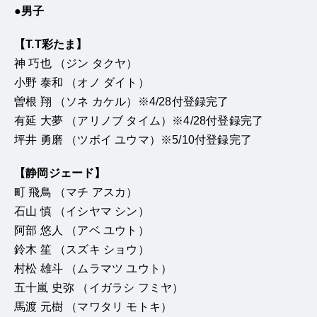
●男子
【T.T彩たま】
神 巧也 （ジン タクヤ）
小野 泰和 （オノ ダイト）
曽根 翔 （ソネ カケル）※4/28付登録完了
有延 大夢 （アリノブ タイム）※4/28付登録完了
坪井 勇磨 （ツボイ ユウマ）※5/10付登録完了
【静岡ジェード】
町 飛鳥 （マチ アスカ）
石山 慎 （イシヤマ シン）
阿部 悠人 （アベ ユウト）
鈴木 笙 （スズキ ショウ）
村松 雄斗 （ムラマツ ユウト）
五十嵐 史弥 （イガラシ フミヤ）
馬渡 元樹 （マワタリ モトキ）