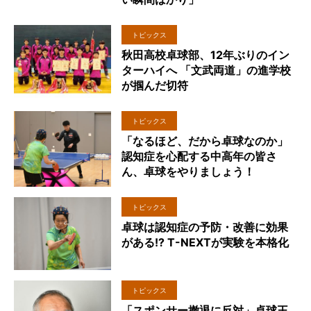
トピックス
秋田高校卓球部、12年ぶりのイン
ターハイへ 「文武両道」の進学校
が掴んだ切符
トピックス
「なるほど、だから卓球なのか」
認知症を心配する中高年の皆さ
ん、卓球をやりましょう！
トピックス
卓球は認知症の予防・改善に効果
がある!? T-NEXTが実験を本格化
トピックス
「スポンサー撤退に反対」卓球王