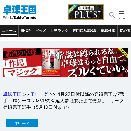
ニュース
SHOP
グッズ
世界ランク
専門店&卓球場
記録検索
初心者
卓球王国
>>
Tリーグ
>> 4月27日付以降の登録完了は7選
手。昨シーズンMVPの有延大夢は彩たまで更新。Tリーグ
登録完了選手（5月10日付まで）
Tリーグ