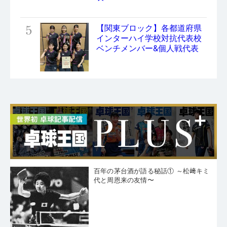
5
【関東ブロック】各都道府県
インターハイ学校対抗代表校
ベンチメンバー&個人戦代表
百年の茅台酒が語る秘話① ～松﨑キミ
代と周恩来の友情〜