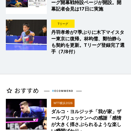
ーグ開幕戦特設ページが開設。開
幕記者会見は17日に実施
Tリーグ
丹羽孝希が7季ぶりに木下マイスタ
ー東京に復帰。林昀儒、鄭怡静ら
も契約を更新。Tリーグ登録完了選
手（7/8付）
WTT横浜2026
ダルコ・ヨルジッチ「我が家」ザ
ールブリュッケンへの感謝「感情
が大きく揺さぶられるような楽し
い瞬間ばかり」