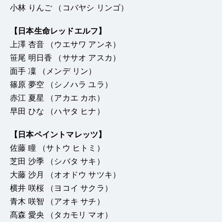
小林 りんご （コバヤシ リンゴ）
【日本生命レッドエルフ】
上澤 杏音 （ウエサワ アンネ）
笹尾 明日香 （ササオ アスカ）
面手 凜 （メンデ リン）
篠原 夢空 （シノハラ ユラ）
赤江 夏星 （アカエ カホ）
早田 ひな （ハヤタ ヒナ）
【日本ペイントマレッツ】
佐藤 瞳 （サトウ ヒトミ）
芝田 沙季 （シバタ サキ）
大藤 沙月 （オオドウ サツキ）
横井 咲桜 （ヨコイ サクラ）
青木 咲智 （アオキ サチ）
髙森 愛央 （タカモリ マオ）