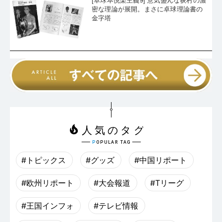
[卓球本悦楽主義9] 意気盛んな荻村の濃
密な理論が展開。まさに卓球理論書の
金字塔
#トピックス
#グッズ
#中国リポート
#欧州リポート
#大会報道
#Tリーグ
#王国インフォ
#テレビ情報