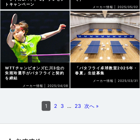
トキャンペーン
メーカー情報 |
2025/05/02
メーカー情報 |
2025/07/09
WTTチャンピオンズ仁川3位の
「バタフライ卓球教室2025年・
朱雨玲選手がバタフライと契約
春夏」生徒募集
を締結
メーカー情報 |
2025/03/31
メーカー情報 |
2025/04/08
1
2
3
…
23
次へ »