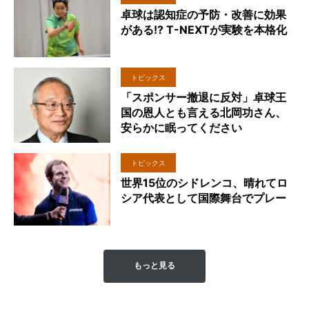
卓球は認知症の予防・改善に効果
がある!? T-NEXTが実験を本格化
トピックス
「スポンサー撤退に反対」卓球王
国の恩人とも言える北岡功さん、
安らかに眠ってください
トピックス
世界15位のシドレンコ、晴れてロ
シア代表として国際舞台でプレー
もっと見る