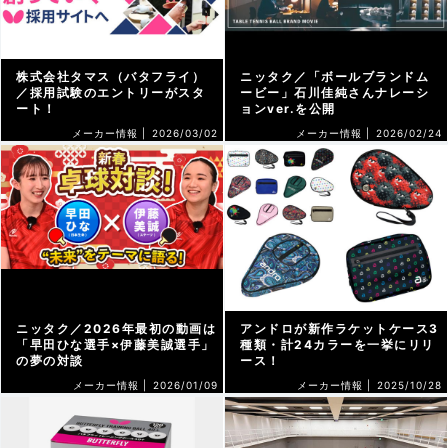
株式会社タマス（バタフライ）
ニッタク／「ボールブランドム
／採用試験のエントリーがスタ
ービー」石川佳純さんナレーシ
ート！
ョンver.を公開
メーカー情報 |
2026/03/02
メーカー情報 |
2026/02/24
ニッタク／2026年最初の動画は
アンドロが新作ラケットケース3
「早田ひな選手×伊藤美誠選手」
種類・計24カラーを一挙にリリ
の夢の対談
ース！
メーカー情報 |
2026/01/09
メーカー情報 |
2025/10/28