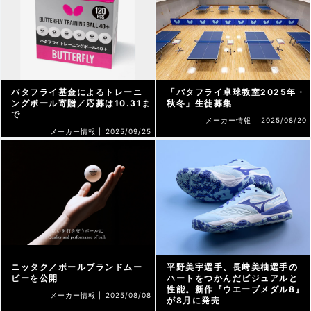
バタフライ基金によるトレーニ
「バタフライ卓球教室2025年・
ングボール寄贈／応募は10.31ま
秋冬」生徒募集
で
メーカー情報 |
2025/08/20
メーカー情報 |
2025/09/25
ニッタク／ボールブランドムー
平野美宇選手、長﨑美柚選手の
ビーを公開
ハートをつかんだビジュアルと
性能。新作『ウエーブメダル8』
メーカー情報 |
2025/08/08
が8月に発売