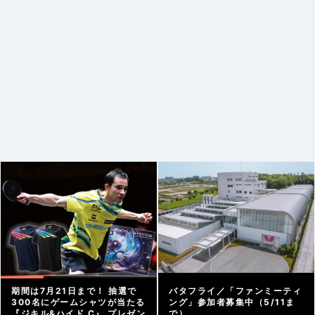
期間は7月21日まで！ 抽選で
バタフライ／「ファンミーティ
300名にゲームシャツが当たる
ング」参加者募集中（5/11ま
『ジキル&ハイド C』 プレゼン
で）