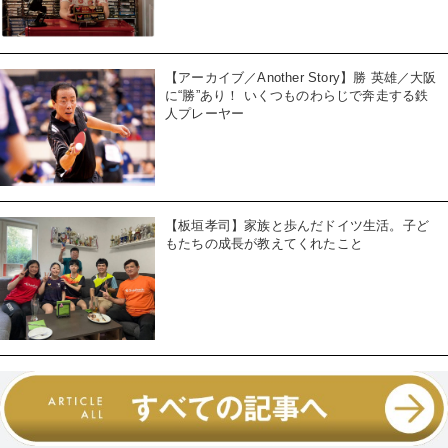
【アーカイブ／Another Story】勝 英雄／大阪
に“勝”あり！ いくつものわらじで奔走する鉄
人プレーヤー
【板垣孝司】家族と歩んだドイツ生活。子ど
もたちの成長が教えてくれたこと