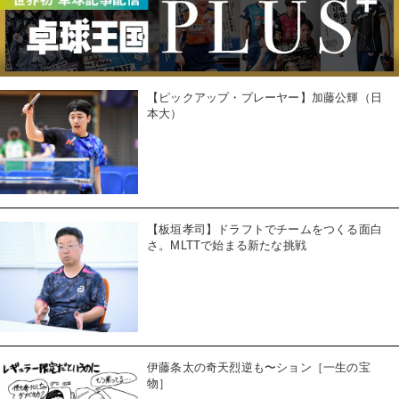
【ピックアップ・プレーヤー】加藤公輝（日
本大）
【板垣孝司】ドラフトでチームをつくる面白
さ。MLTTで始まる新たな挑戦
伊藤条太の奇天烈逆も〜ション［一生の宝
物］