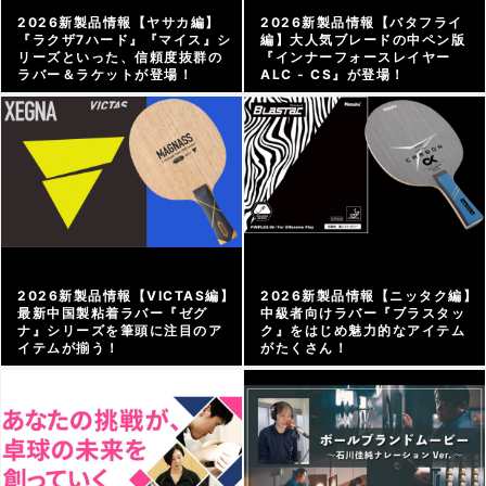
2026新製品情報【ヤサカ編】
2026新製品情報【バタフライ
『ラクザ7ハード』『マイス』シ
編】大人気ブレードの中ペン版
リーズといった、信頼度抜群の
『インナーフォースレイヤー
ラバー＆ラケットが登場！
ALC - CS』が登場！
メーカー情報 |
2026/03/24
メーカー情報 |
2026/03/23
2026新製品情報【VICTAS編】
2026新製品情報【ニッタク編】
最新中国製粘着ラバー『ゼグ
中級者向けラバー『ブラスタッ
ナ』シリーズを筆頭に注目のア
ク』をはじめ魅力的なアイテム
イテムが揃う！
がたくさん！
メーカー情報 |
2026/03/22
メーカー情報 |
2026/03/21