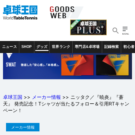
ニュース
SHOP
グッズ
世界ランク
専門店&卓球場
記録検索
初心者
卓球王国
>>
メーカー情報
>> ニッタク／『暁炎』『蒼
天』 発売記念！Tシャツが当たるフォロー＆引用RTキャン
ペーン！
メーカー情報