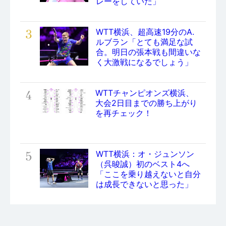
レーをしていた」
3
WTT横浜、超高速19分のA.
ルブラン「とても満足な試
合。明日の張本戦も間違いな
く大激戦になるでしょう」
4
WTTチャンピオンズ横浜、
大会2日目までの勝ち上がり
を再チェック！
5
WTT横浜：オ・ジュンソン
（呉晙誠）初のベスト4へ
「ここを乗り越えないと自分
は成長できないと思った」