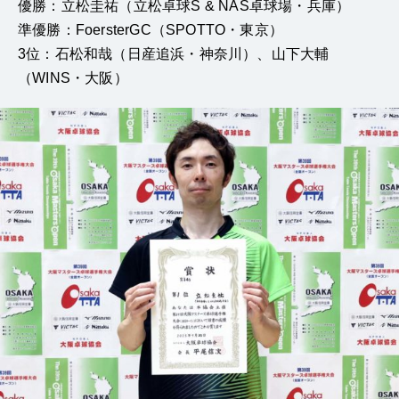
優勝：立松圭祐（立松卓球S & NAS卓球場・兵庫）
準優勝：FoersterGC（SPOTTO・東京）
3位：石松和哉（日産追浜・神奈川）、山下大輔
（WINS・大阪）