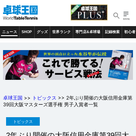
ニュース
SHOP
グッズ
世界ランク
専門店&卓球場
記録検索
初心者
卓球王国
>>
トピックス
>> 2年ぶり開催の大阪信用金庫第
39回大阪マスターズ選手権 男子入賞者一覧
トピックス
2年ぶり開催の大阪信用金庫第39回大