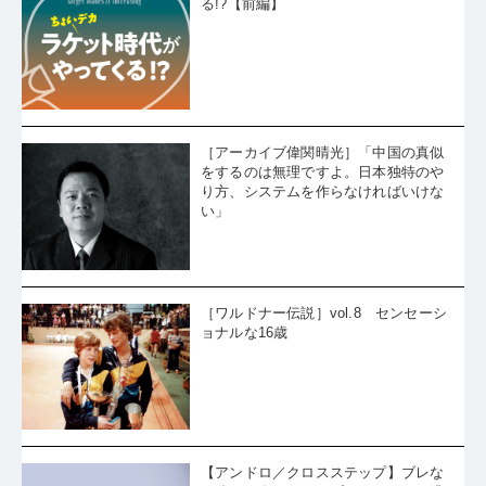
る!?【前編】
［アーカイブ偉関晴光］「中国の真似
をするのは無理ですよ。日本独特のや
り方、システムを作らなければいけな
い」
［ワルドナー伝説］vol.8 センセーシ
ョナルな16歳
【アンドロ／クロスステップ】ブレな