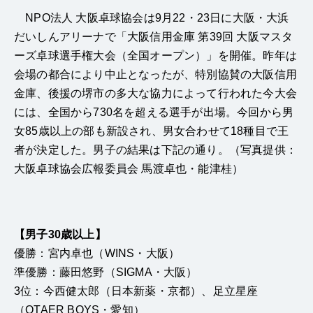
NPO
法人 大阪卓球協会は9月
22
・23日に大阪・大浜
だいしんアリーナで「大阪信用金庫 第39回 大阪マスタ
ーズ卓球選手権大会（全国オープン）」を開催。昨年は
会場の都合により中止となったが、特別協賛の大阪信用
金庫、後援の堺市の多大な協力によって行われた今大会
には、全国から730名を超える選手が出場。今回から男
女85歳以上の部も新設され、男女合わせて18種目で王
者が決定した。男子の結果は下記の通り。
（写真提供：
大阪卓球協会広報委員会
馬渡卓也・能津桂）
【男子30歳以上】
優勝：宮内卓也（WINS・大阪）
準優勝：藤田悠野（SIGMA・大阪）
3位：今西健太郎（日本新薬・京都）、足立星座
（OTAER BOYS・愛知）