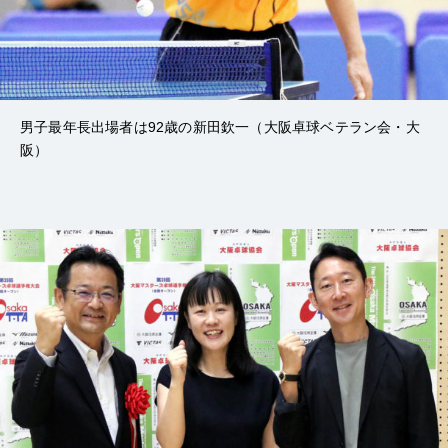
男子最年長出場者は92歳の新田欽一（大阪卓球ベテラン会・大
阪）