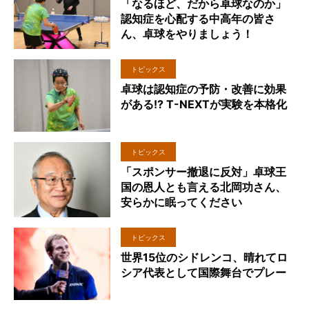
「なるほど、だから卓球なのか」
認知症を心配する中高年の皆さ
ん、卓球をやりましょう！
トピックス
卓球は認知症の予防・改善に効果
がある!? T-NEXTが実験を本格化
トピックス
「スポンサー撤退に反対」卓球王
国の恩人とも言える北岡功さん、
安らかに眠ってください
トピックス
世界15位のシドレンコ、晴れてロ
シア代表として国際舞台でプレー