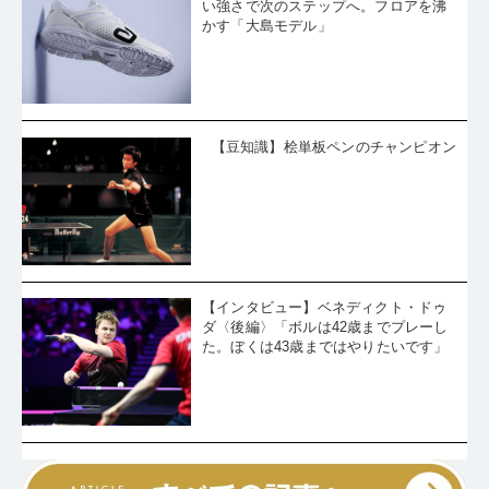
い強さで次のステップへ。フロアを沸
かす「大島モデル」
【豆知識】桧単板ペンのチャンピオン
【インタビュー】ベネディクト・ドゥ
ダ〈後編〉「ボルは42歳までプレーし
た。ぼくは43歳まではやりたいです」