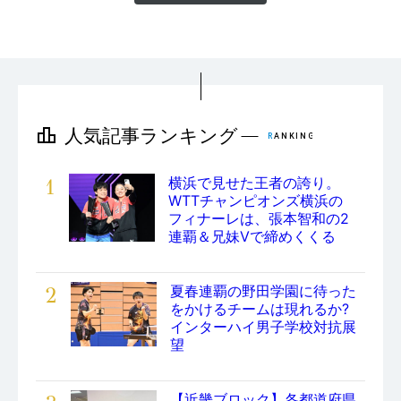
1
横浜で見せた王者の誇り。
WTTチャンピオンズ横浜の
フィナーレは、張本智和の2
連覇＆兄妹Vで締めくくる
2
夏春連覇の野田学園に待った
をかけるチームは現れるか?
インターハイ男子学校対抗展
望
【近畿ブロック】各都道府県