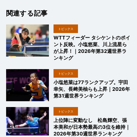
関連する記事
トピックス
WTTフィーダー タシケントのポイ
ント反映。小塩悠菜、川上流星ら
が上昇！｜2026年第32週世界ラ
ンキング
トピックス
小塩悠菜は77ランクアップ。宇田
幸矢、長﨑美柚らも上昇｜2026年
第31週世界ランキング
トピックス
上位陣に変動なし 松島輝空、張
本美和が日本勢最高の3位を維持｜
2026年第30週世界ランキング