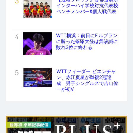
3
インターハイ学校対抗代表校
ベンチメンバー&個人戦代表
4
WTT横浜：前日にF.ルブラン
に勝った篠塚大登は呉晙誠に
敗れ3位に終わる
5
WTTフィーダー ビエンチャ
ン、赤江夏星が単複2冠達
成 男子シングルスで吉山僚
一が初V