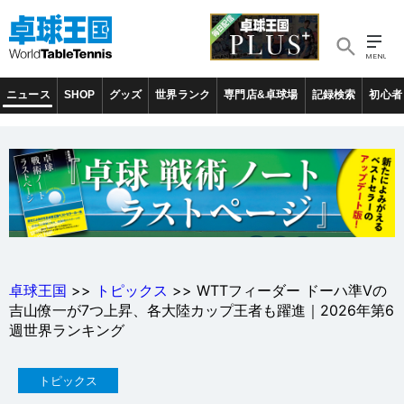
ニュース
SHOP
グッズ
世界ランク
専門店&卓球場
記録検索
初心者
卓球王国
>>
トピックス
>> WTTフィーダー ドーハ準Vの
吉山僚一が7つ上昇、各大陸カップ王者も躍進｜2026年第6
週世界ランキング
トピックス