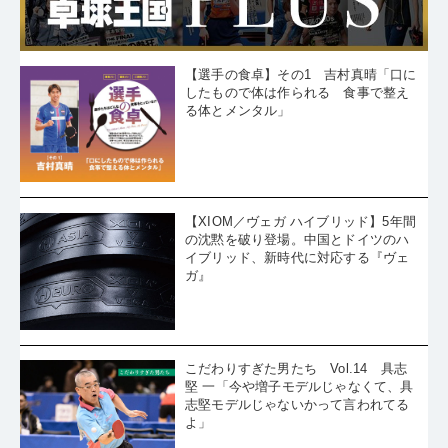
【選手の食卓】その1 吉村真晴「口に
したもので体は作られる 食事で整え
る体とメンタル」
【XIOM／ヴェガ ハイブリッド】5年間
の沈黙を破り登場。中国とドイツのハ
イブリッド、新時代に対応する『ヴェ
ガ』
こだわりすぎた男たち Vol.14 具志
堅 一「今や増子モデルじゃなくて、具
志堅モデルじゃないかって言われてる
よ」