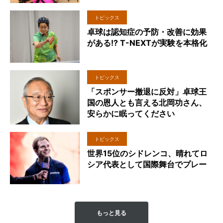
トピックス
卓球は認知症の予防・改善に効果
がある!? T-NEXTが実験を本格化
トピックス
「スポンサー撤退に反対」卓球王
国の恩人とも言える北岡功さん、
安らかに眠ってください
トピックス
世界15位のシドレンコ、晴れてロ
シア代表として国際舞台でプレー
もっと見る