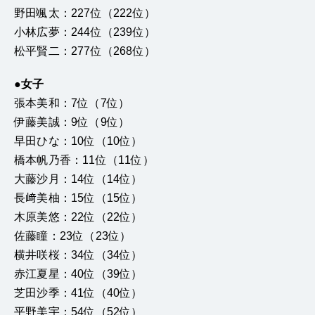
野田颯太：227位（222位）
小林広夢：244位（239位）
松平賢二：277位（268位）
●女子
張本美和：7位（7位）
伊藤美誠：9位（9位）
早田ひな：10位（10位）
橋本帆乃香：11位（11位）
大藤沙月：14位（14位）
長﨑美柚：15位（15位）
木原美悠：22位（22位）
佐藤瞳：23位（23位）
横井咲桜：34位（34位）
赤江夏星：40位（39位）
芝田沙季：41位（40位）
平野美宇：54位（52位）