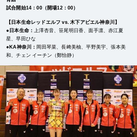
試合開始14：00（開場12：00）
【日本生命レッドエルフ vs. 木下アビエル神奈川】
●日本生命：
上澤杏音、笹尾明日香、面手凛、赤江夏
星、早田ひな
●KA神奈川：
岡田琴菜、長﨑美柚、平野美宇、張本美
和、チェン イーチン（鄭怡静）