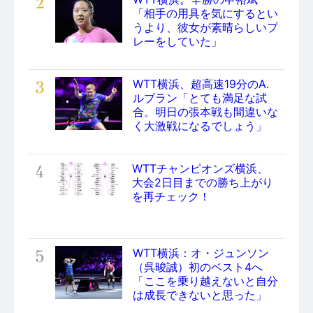
2
「相手の用具を気にするとい
うより、彼女が素晴らしいプ
レーをしていた」
3
WTT横浜、超高速19分のA.
ルブラン「とても満足な試
合。明日の張本戦も間違いな
く大激戦になるでしょう」
4
WTTチャンピオンズ横浜、
大会2日目までの勝ち上がり
を再チェック！
5
WTT横浜：オ・ジュンソン
（呉晙誠）初のベスト4へ
「ここを乗り越えないと自分
は成長できないと思った」