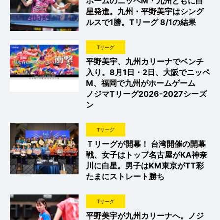
ホームのニッペM・九州ともに白
星発進。九州・平野美宇はシング
ルスで1勝。Tリーグ 8/1の結果
Tリーグ
平野美宇、九州カリーナでベンチ
入り。8月1日・2日、大阪でニッペ
M、福岡で九州がホームゲーム
ノジマTリーグ2026-2027シーズ
ン
Tリーグ
Ｔリーグが開幕！ 台湾開催の開幕
戦、女子はトップ名古屋がKA神奈
川に白星。男子はKM東京がTT彩
たまにストレート勝ち
Tリーグ
平野美宇が九州カリーナへ。ノジ