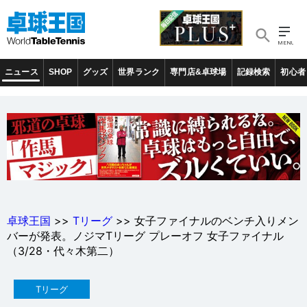
ニュース
SHOP
グッズ
世界ランク
専門店&卓球場
記録検索
初心者
卓球王国
>>
Tリーグ
>> 女子ファイナルのベンチ入りメン
バーが発表。ノジマTリーグ プレーオフ 女子ファイナル
（3/28・代々木第二）
Tリーグ