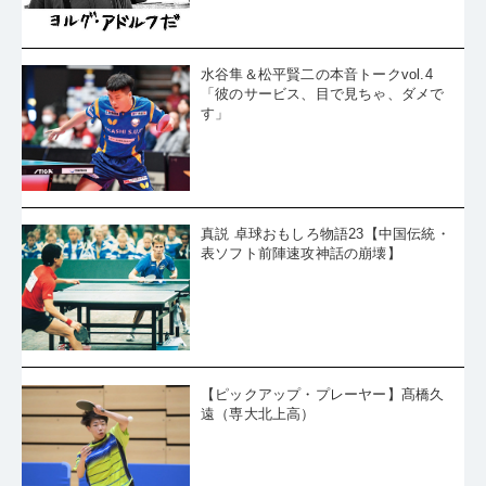
水谷隼＆松平賢二の本音トークvol.4
「彼のサービス、目で見ちゃ、ダメで
す」
真説 卓球おもしろ物語23【中国伝統・
表ソフト前陣速攻神話の崩壊】
【ピックアップ・プレーヤー】髙橋久
遠（専大北上高）