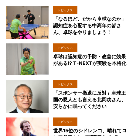
トピックス
「なるほど、だから卓球なのか」
認知症を心配する中高年の皆さ
ん、卓球をやりましょう！
トピックス
卓球は認知症の予防・改善に効果
がある!? T-NEXTが実験を本格化
トピックス
「スポンサー撤退に反対」卓球王
国の恩人とも言える北岡功さん、
安らかに眠ってください
トピックス
世界15位のシドレンコ、晴れてロ