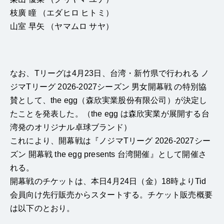
枝廣 瞳 （エダヒロ ヒトミ）
山室 早矢 （ヤマムロ サヤ）
なお、Tリーグは4月23日、台湾・新竹県で行われる ノ
ジマTリーグ 2026-2027シーズン 男女開幕戦 の特別協
賛として、the egg（森欣実業股份有限公司）が決定し
たことを発表した。（the egg は森欣実業が展開する台
湾発のオリジナル卓球ブランド）
これにより、開幕戦は『ノジマTリーグ 2026-2027シー
ズン 開幕戦 the egg presents 台湾開催』として開催さ
れる。
開幕戦のチケットは、本日4月24日（金）18時よりTid
会員向け先行販売からスタートする。チケット販売概要
は以下のとおり。