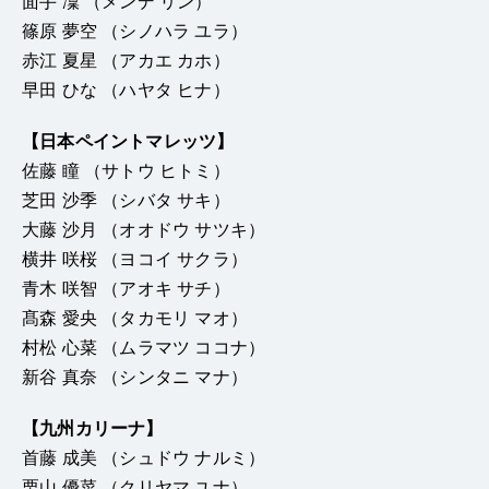
面手 凜 （メンデ リン）
篠原 夢空 （シノハラ ユラ）
赤江 夏星 （アカエ カホ）
早田 ひな （ハヤタ ヒナ）
【日本ペイントマレッツ】
佐藤 瞳 （サトウ ヒトミ）
芝田 沙季 （シバタ サキ）
大藤 沙月 （オオドウ サツキ）
横井 咲桜 （ヨコイ サクラ）
青木 咲智 （アオキ サチ）
髙森 愛央 （タカモリ マオ）
村松 心菜 （ムラマツ ココナ）
新谷 真奈 （シンタニ マナ）
【九州カリーナ】
首藤 成美 （シュドウ ナルミ）
栗山 優菜 （クリヤマ ユナ）