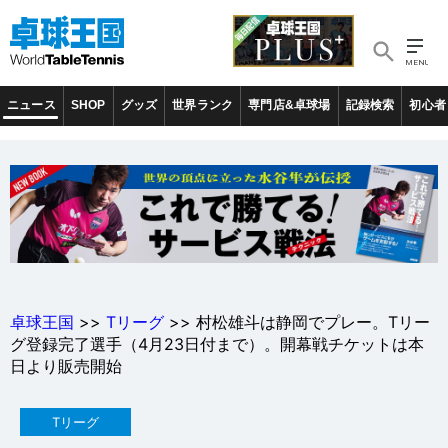
ニュース
SHOP
グッズ
世界ランク
専門店&卓球場
記録検索
初心者
卓球王国
>>
Tリーグ
>> 村松雄斗は静岡でプレー。Tリー
グ登録完了選手（4月23日付まで）。開幕戦チケットは本
日より販売開始
Tリーグ