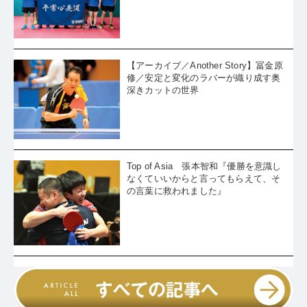
【アーカイブ／Another Story】冨金原
修／安定と変化のラバーが織り成す奥
深きカットの世界
Top of Asia 張本智和『優勝を意識し
なくていいからと言ってもらえて、そ
の言葉に救われました』