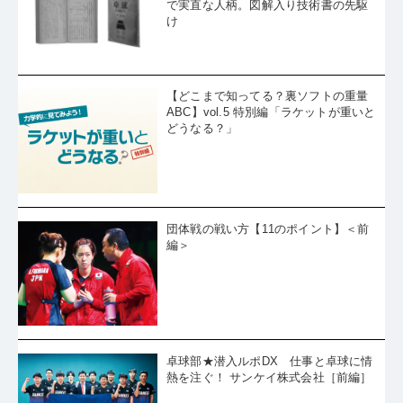
で実直な人柄。図解入り技術書の先駆
け
【どこまで知ってる？裏ソフトの重量
ABC】vol.5 特別編「ラケットが重いと
どうなる？」
団体戦の戦い方【11のポイント】＜前
編＞
卓球部★潜入ルポDX 仕事と卓球に情
熱を注ぐ！ サンケイ株式会社［前編］