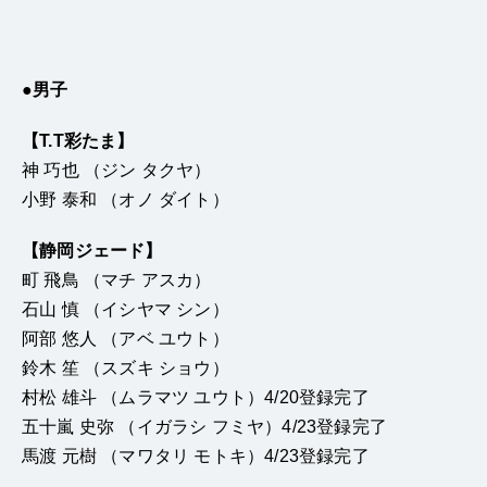
●男子
【T.T彩たま】
神 巧也 （ジン タクヤ）
小野 泰和 （オノ ダイト）
【静岡ジェード】
町 飛鳥 （マチ アスカ）
石山 慎 （イシヤマ シン）
阿部 悠人 （アベ ユウト）
鈴木 笙 （スズキ ショウ）
村松 雄斗 （ムラマツ ユウト）4/20登録完了
五十嵐 史弥 （イガラシ フミヤ）4/23登録完了
馬渡 元樹 （マワタリ モトキ）4/23登録完了