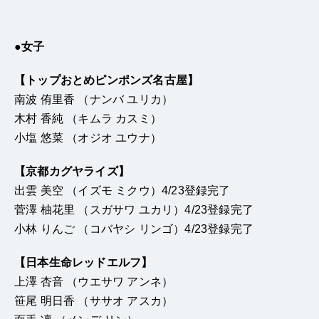
●女子
【トップおとめピンポンズ名古屋】
南波 侑里香 （ナンバ ユリカ）
木村 香純 （キムラ カスミ）
小塩 悠菜 （オジオ ユウナ）
【京都カグヤライズ】
出雲 美空 （イズモ ミクウ）4/23登録完了
菅澤 柚花里 （スガサワ ユカリ）4/23登録完了
小林 りんご （コバヤシ リンゴ）4/23登録完了
【日本生命レッドエルフ】
上澤 杏音 （ウエサワ アンネ）
笹尾 明日香 （ササオ アスカ）