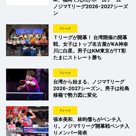
ノジマTリーグ2026-2027シーズ
ン
Tリーグ
Ｔリーグが開幕！ 台湾開催の開幕
戦、女子はトップ名古屋がKA神奈
川に白星。男子はKM東京がTT彩
たまにストレート勝ち
Tリーグ
台湾から始まる、ノジマTリーグ
2026-2027シーズン。男子は松島
移籍で勢力図に変化
Tリーグ
張本美和、林昀儒らがベンチ入
り。ノジマTリーグ開幕戦ベンチ入
りメンバー発表