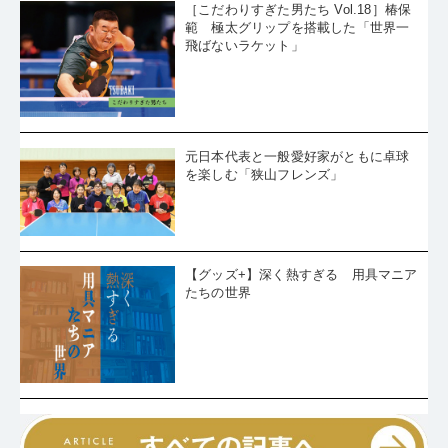
［こだわりすぎた男たち Vol.18］椿保
範 極太グリップを搭載した「世界一
飛ばないラケット」
元日本代表と一般愛好家がともに卓球
を楽しむ「狭山フレンズ」
【グッズ+】深く熱すぎる 用具マニア
たちの世界