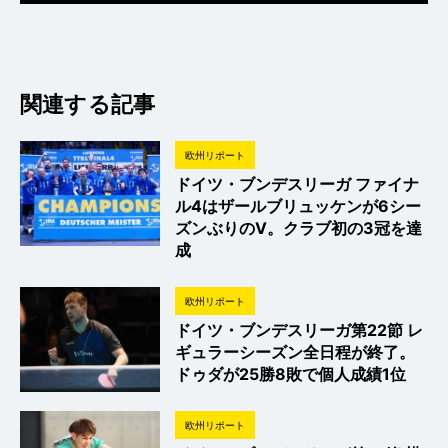
関連する記事
欧州リポート
ドイツ・ブンデスリーガ ファイナ
ル4はザールブリュッケンが6シー
ズンぶりのV。クラブ初の3冠を達
成
欧州リポート
ドイツ・ブンデスリーガ第22節 レ
ギュラーシーズン全日程が終了。
ドゥダが25勝8敗で個人成績1位
欧州リポート