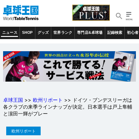
ニュース
SHOP
グッズ
世界ランク
専門店&卓球場
記録検索
初心者
卓球王国
>>
欧州リポート
>> ドイツ・ブンデスリーガは
各クラブの来季ラインナップが決定。日本選手は戸上隼輔
と濵田一輝がプレー
欧州リポート