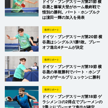
ドイツ・ブンデスリーガ第21節 横
谷晟と篠塚大登がホーム最終戦で
惜別の勝利。バート・ホンブルク
は濵田一輝の加入を発表
欧州リポート
ドイツ・ブンデスリーガ第20節 横
谷晟はシングルス1勝1敗。プレー
オフ進出4チームが決定
欧州リポート
ドイツ・ブンデスリーガ第19節 横
谷晟の単複勝利でバート・ホンブ
ルクがザールブリュッケンに勝利
欧州リポート
ドイツ・ブンデスリーガ第18節 ゲ
ラシメンコの2得点でブレーメンの
2季ぶりプレーオフ進出が確定