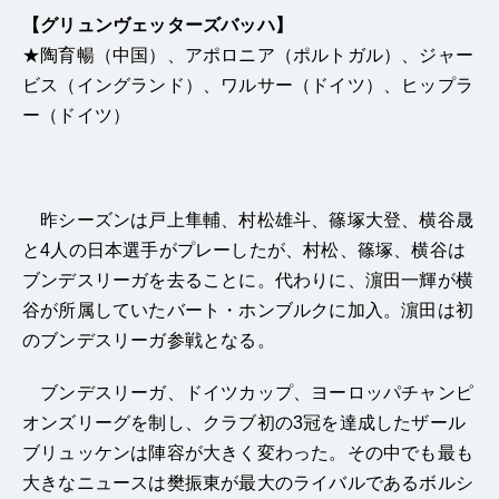
【グリュンヴェッターズバッハ】
★
陶育暢（中国）、アポロニア（ポルトガル）、ジャー
ビス（イングランド）、ワルサー（ドイツ）、ヒップラ
ー（ドイツ）
昨シーズンは戸上隼輔、村松雄斗、篠塚大登、横谷晟
と4人の日本選手がプレーしたが、村松、篠塚、横谷は
ブンデスリーガを去ることに。代わりに、濵田一輝が横
谷が所属していたバート・ホンブルクに加入。濵田は初
のブンデスリーガ参戦となる。
ブンデスリーガ、ドイツカップ、ヨーロッパチャンピ
オンズリーグを制し、クラブ初の3冠を達成したザール
ブリュッケンは陣容が大きく変わった。その中でも最も
大きなニュースは樊振東が最大のライバルであるボルシ