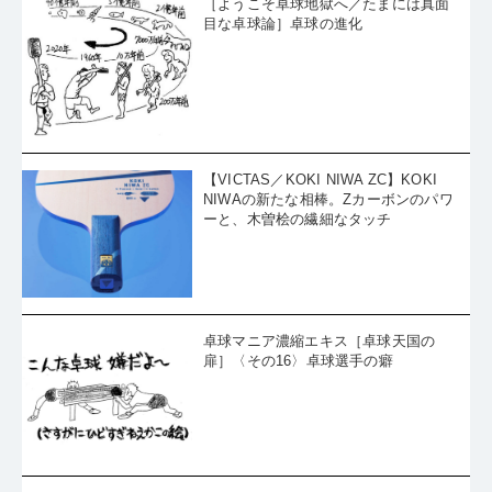
［ようこそ卓球地獄へ／たまには真面
目な卓球論］卓球の進化
【VICTAS／KOKI NIWA ZC】KOKI
NIWAの新たな相棒。Zカーボンのパワ
ーと、木曽桧の繊細なタッチ
卓球マニア濃縮エキス［卓球天国の
扉］〈その16〉卓球選手の癖