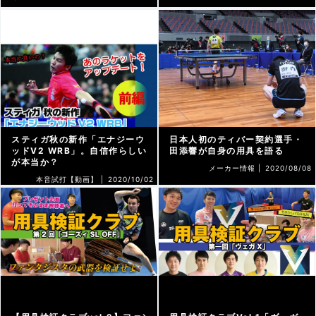
トピックス |
2022/09/30
スティガ秋の新作「エナジーウ
日本人初のティバー契約選手・
ッドV2 WRB」。自信作らしい
田添響が自身の用具を語る
が本当か？
メーカー情報 |
2020/08/08
本音試打【動画】 |
2020/10/02