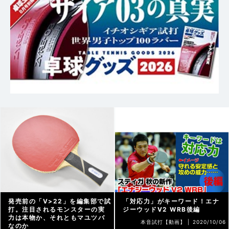
発売前の「V>22」を編集部で試
「対応力」がキーワード！エナ
打。注目されるモンスターの実
ジーウッドV2 WRB後編
力は本物か、それともマユツバ
本音試打【動画】 |
2020/10/06
なのか