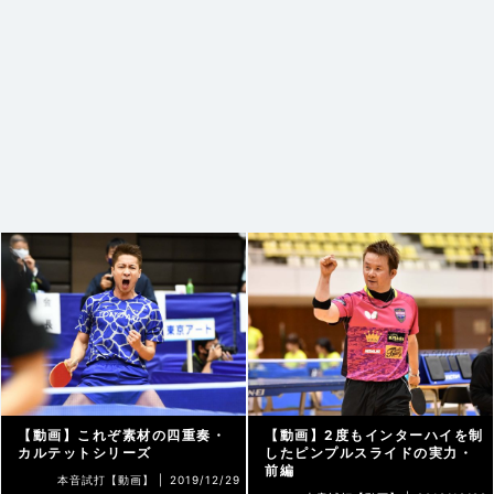
【動画】これぞ素材の四重奏・
【動画】2度もインターハイを制
カルテットシリーズ
したピンプルスライドの実力・
前編
本音試打【動画】 |
2019/12/29