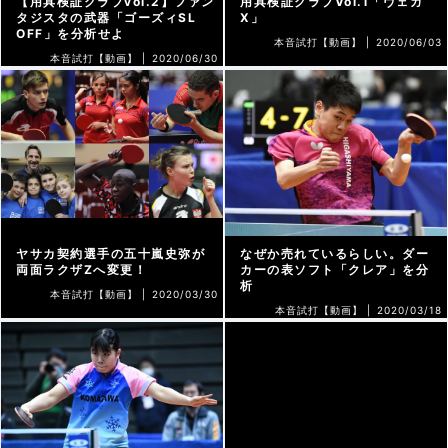
【用具検証クラブvol.2】ファン
用具検証クラブVol.1「ヴェガ
タジスタの武器「ゴーズィSL
X」
OFF」を分析せよ
本音試打【動画】 |
2020/06/03
本音試打【動画】 |
2020/06/30
ヤサカ契約選手の五十嵐史弥が
なぜか売れているらしい。ダー
両面ラクザZへ変更！
カーの表ソフト「クレア」を分
析
本音試打【動画】 |
2020/03/30
本音試打【動画】 |
2020/03/18