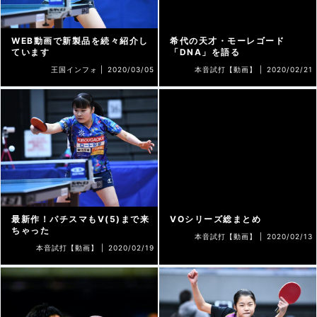
WEB動画で新製品を続々紹介し
希代の天才・モーレゴード
ています
「DNA」を語る
王国インフォ |
2020/03/05
本音試打【動画】 |
2020/02/21
最新作！パチスマもV(5)まで来
VOシリーズ総まとめ
ちゃった
本音試打【動画】 |
2020/02/13
本音試打【動画】 |
2020/02/19