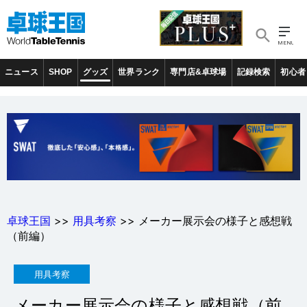
ニュース
SHOP
グッズ
世界ランク
専門店&卓球場
記録検索
初心者
卓球王国
>>
用具考察
>> メーカー展示会の様子と感想戦
（前編）
用具考察
メーカー展示会の様子と感想戦（前