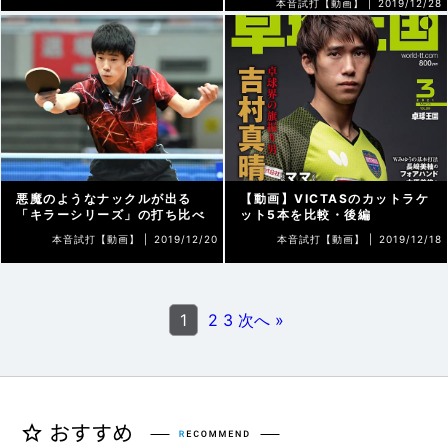
本音試打【動画】 |
2019/12/28
悪魔のようなナックルが出る
【動画】VICTASのカットラケ
「キラーシリーズ」の打ち比べ
ット5本を比較・後編
本音試打【動画】 |
2019/12/20
本音試打【動画】 |
2019/12/18
1
2
3
次へ »