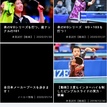
表のVOシリーズを打つ。超ナッ
表のVOシリーズ VO＞103を
クルの101
打つ！
本音試打【動画】 |
2020/01/30
本音試打【動画】 |
2020/01/21
全日本メーカーブースを歩きま
【動画】2度もインターハイを制
す！
したピンプルスライドの実力・
後編
メーカー情報 |
2020/01/14
本音試打【動画】 |
2019/12/30