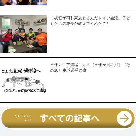
【板垣孝司】家族と歩んだドイツ生活。子ど
もたちの成長が教えてくれたこと
卓球マニア濃縮エキス［卓球天国の扉］〈そ
の16〉卓球選手の癖