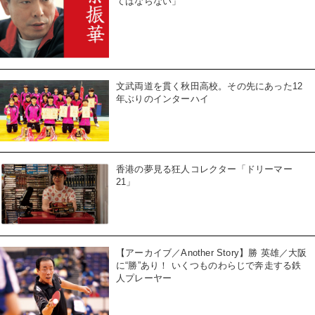
てはならない」
文武両道を貫く秋田高校。その先にあった12
年ぶりのインターハイ
香港の夢見る狂人コレクター「ドリーマー
21」
【アーカイブ／Another Story】勝 英雄／大阪
に“勝”あり！ いくつものわらじで奔走する鉄
人プレーヤー