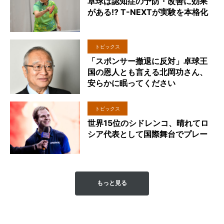
卓球は認知症の予防・改善に効果
がある!? T-NEXTが実験を本格化
トピックス
「スポンサー撤退に反対」卓球王
国の恩人とも言える北岡功さん、
安らかに眠ってください
トピックス
世界15位のシドレンコ、晴れてロ
シア代表として国際舞台でプレー
もっと見る