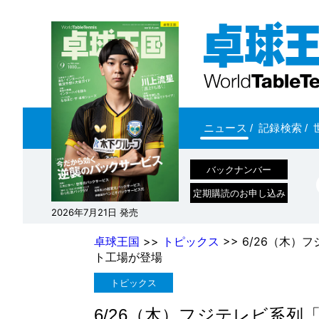
ニュース
/
記録検索
/
バックナンバー
定期購読のお申し込み
2026年7月21日 発売
卓球王国
>>
トピックス
>> 6/26（木
ト工場が登場
トピックス
6/26（木）フジテレビ系