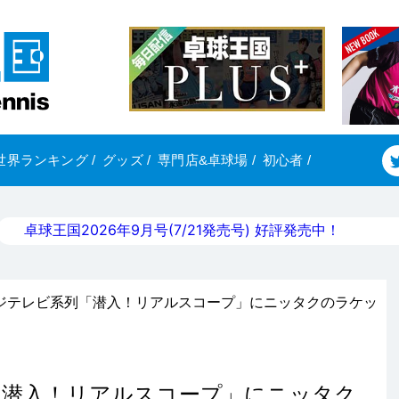
世界ランキング
/
グッズ
/
専門店&卓球場
/
初心者
/
卓球王国2026年9月号(7/21発売号) 好評発売中！
）フジテレビ系列「潜入！リアルスコープ」にニッタクのラケッ
列「潜入！リアルスコープ」にニッタク