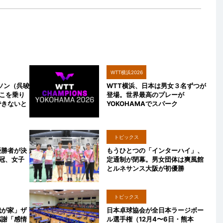
WTT横浜2026
ソン（呉晙
WTT横浜、日本は男女３名ずつが
こを乗り
登場。世界最高のプレーが
できないと
YOKOHAMAでスパーク
トピックス
優勝者が決
もうひとつの「インターハイ」、
冠、女子
定通制が閉幕。男女団体は爽風館
とルネサンス大阪が初優勝
トピックス
我が家」ザ
日本卓球協会が全日本ラージボー
感謝「感情
ル選手権（12月4〜6日・熊本