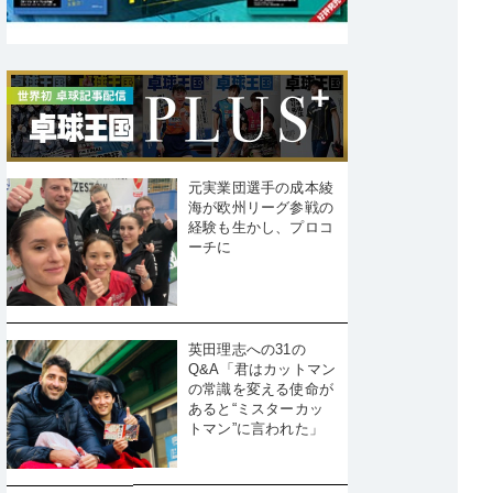
元実業団選手の成本綾
海が欧州リーグ参戦の
経験も生かし、プロコ
ーチに
英田理志への31の
Q&A「君はカットマン
の常識を変える使命が
あると“ミスターカッ
トマン”に言われた」