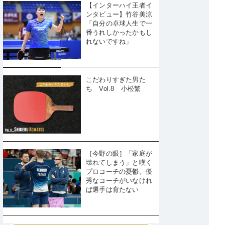
【インターハイ王者イ
ンタビュー】竹谷美涼
「自分の卓球人生で一
番うれしかったかもし
れないですね」
こだわりすぎた男た
ち Vol.8 小松繁
［今野の眼］「家庭が
壊れてしまう」と嘆く
プロコーチの憂鬱。優
秀なコーチがいなけれ
ば選手は育たない