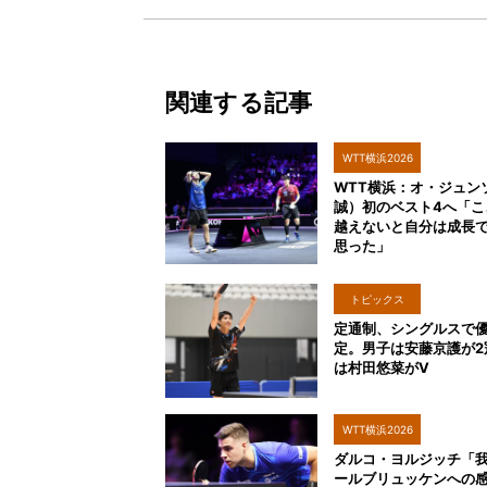
関連する記事
WTT横浜2026
WTT横浜：オ・ジュン
誠）初のベスト4へ「こ
越えないと自分は成長
思った」
トピックス
定通制、シングルスで
定。男子は安藤京護が2
は村田悠菜がV
WTT横浜2026
ダルコ・ヨルジッチ「
ールブリュッケンへの