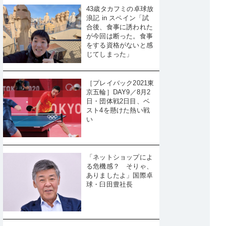
43歳タカフミの卓球放
浪記 in スペイン「試
合後、食事に誘われた
が今回は断った。食事
をする資格がないと感
じてしまった」
［プレイバック2021東
京五輪］DAY9／8月2
日・団体戦2日目、ベ
スト4を懸けた熱い戦
い
「ネットショップによ
る危機感？ そりゃ、
ありましたよ」国際卓
球・臼田豊社長