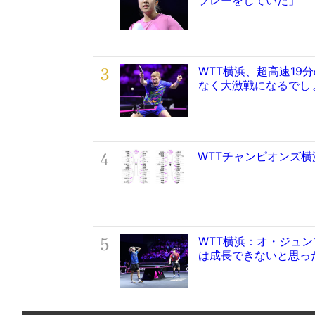
3
WTT横浜、超高速19
なく大激戦になるでし
4
WTTチャンピオンズ
5
WTT横浜：オ・ジュ
は成長できないと思っ