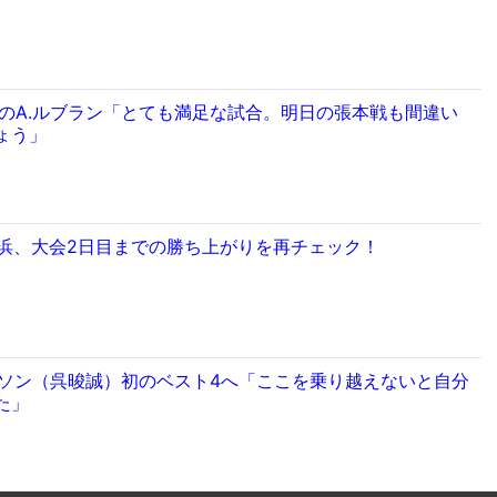
分のA.ルブラン「とても満足な試合。明日の張本戦も間違い
ょう」
横浜、大会2日目までの勝ち上がりを再チェック！
ンソン（呉晙誠）初のベスト4へ「ここを乗り越えないと自分
た」