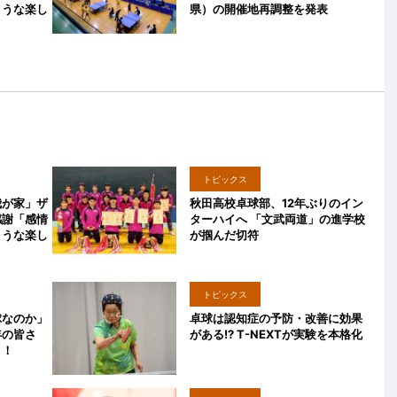
ような楽し
県）の開催地再調整を発表
トピックス
我が家」ザ
秋田高校卓球部、12年ぶりのイン
感謝「感情
ターハイへ 「文武両道」の進学校
ような楽し
が掴んだ切符
トピックス
球なのか」
卓球は認知症の予防・改善に効果
年の皆さ
がある!? T-NEXTが実験を本格化
う！