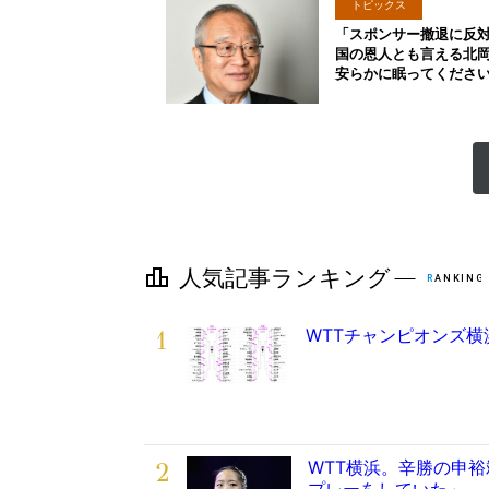
トピックス
「スポンサー撤退に反
国の恩人とも言える北
安らかに眠ってくださ
1
WTTチャンピオンズ横
2
WTT横浜。辛勝の申
プレーをしていた」