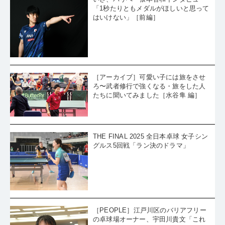
「1秒たりともメダルがほしいと思って
はいけない」［前編］
［アーカイブ］可愛い子には旅をさせ
ろ〜武者修行で強くなる・旅をした人
たちに聞いてみました［水谷隼 編］
THE FINAL 2025 全日本卓球 女子シン
グルス5回戦「ラン決のドラマ」
［PEOPLE］江戸川区のバリアフリー
の卓球場オーナー、宇田川貴文「これ