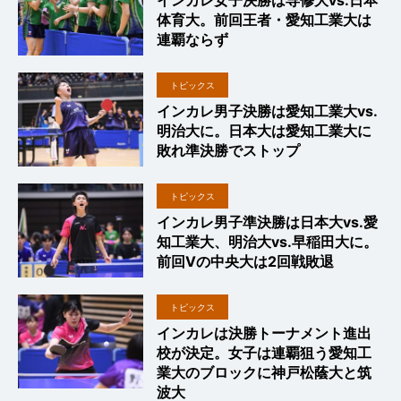
インカレ女子決勝は専修大vs.日本
体育大。前回王者・愛知工業大は
連覇ならず
トピックス
インカレ男子決勝は愛知工業大vs.
明治大に。日本大は愛知工業大に
敗れ準決勝でストップ
トピックス
インカレ男子準決勝は日本大vs.愛
知工業大、明治大vs.早稲田大に。
前回Vの中央大は2回戦敗退
トピックス
インカレは決勝トーナメント進出
校が決定。女子は連覇狙う愛知工
業大のブロックに神戸松蔭大と筑
波大