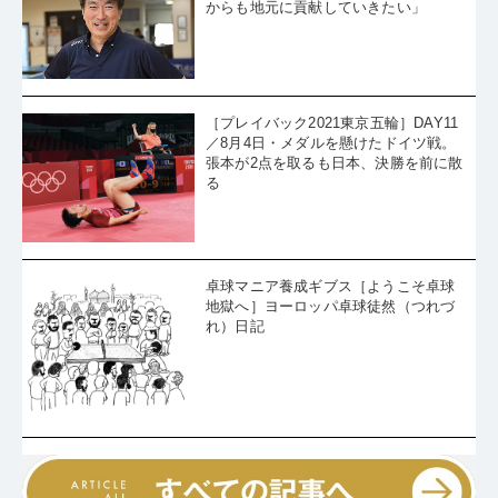
からも地元に貢献していきたい」
［プレイバック2021東京五輪］DAY11
／8月4日・メダルを懸けたドイツ戦。
張本が2点を取るも日本、決勝を前に散
る
卓球マニア養成ギブス［ようこそ卓球
地獄へ］ヨーロッパ卓球徒然（つれづ
れ）日記