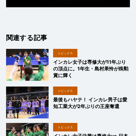
関連する記事
トピックス
インカレ女子は専修大が11年ぶり
の頂点に。1年生・島村果怜が殊勲
賞に輝く
トピックス
最後もハヤテ！ インカレ男子は愛
知工業大が2年ぶりの王座奪還
トピックス