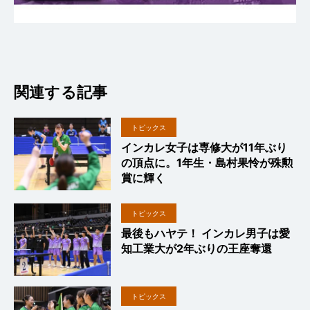
関連する記事
トピックス
インカレ女子は専修大が11年ぶり
の頂点に。1年生・島村果怜が殊勲
賞に輝く
トピックス
最後もハヤテ！ インカレ男子は愛
知工業大が2年ぶりの王座奪還
トピックス