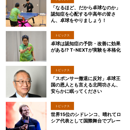
「なるほど、だから卓球なのか」
認知症を心配する中高年の皆さ
ん、卓球をやりましょう！
トピックス
卓球は認知症の予防・改善に効果
がある!? T-NEXTが実験を本格化
トピックス
「スポンサー撤退に反対」卓球王
国の恩人とも言える北岡功さん、
安らかに眠ってください
トピックス
世界15位のシドレンコ、晴れてロ
シア代表として国際舞台でプレー