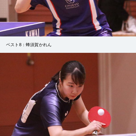
ベスト8：蜂須賀かれん