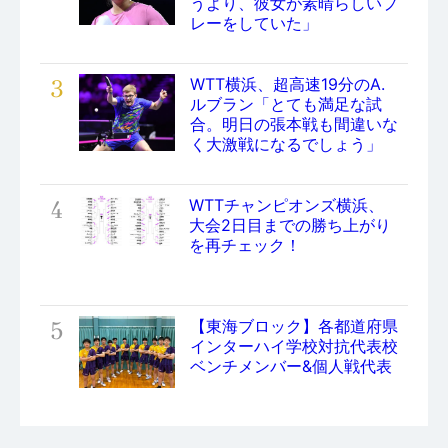
うより、彼女が素晴らしいプ
レーをしていた」
3
WTT横浜、超高速19分のA.
ルブラン「とても満足な試
合。明日の張本戦も間違いな
く大激戦になるでしょう」
4
WTTチャンピオンズ横浜、
大会2日目までの勝ち上がり
を再チェック！
5
【東海ブロック】各都道府県
インターハイ学校対抗代表校
ベンチメンバー&個人戦代表