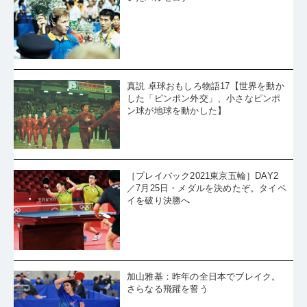
真説 卓球おもしろ物語17【世界を動か
した「ピンポン外交」、小さなピンポ
ン球が地球を動かした】
［プレイバック2021東京五輪］DAY2
／7月25日・メダルを決めたぞ。タイペ
イを破り決勝へ
加山雅基：昨年の全日本でブレイク。
さらなる飛躍を誓う