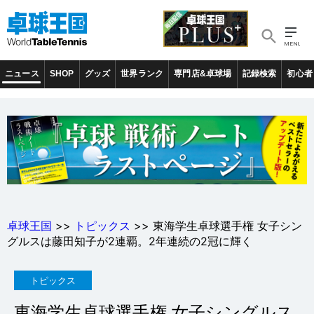
ニュース
SHOP
グッズ
世界ランク
専門店&卓球場
記録検索
初心者
卓球王国
>>
トピックス
>> 東海学生卓球選手権 女子シン
グルスは藤田知子が2連覇。2年連続の2冠に輝く
トピックス
東海学生卓球選手権 女子シングルス