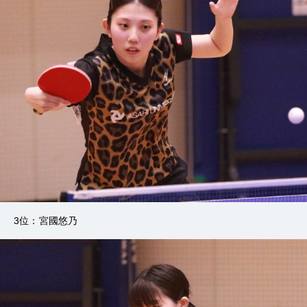
3位：宮國悠乃