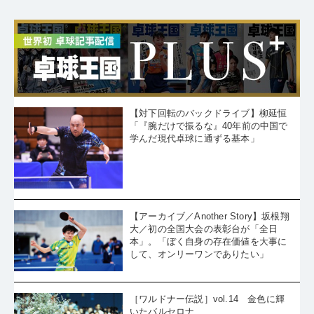
【対下回転のバックドライブ】柳延恒
「『腕だけで振るな』40年前の中国で
学んだ現代卓球に通ずる基本」
【アーカイブ／Another Story】坂根翔
大／初の全国大会の表彰台が「全日
本」。「ぼく自身の存在価値を大事に
して、オンリーワンでありたい」
［ワルドナー伝説］vol.14 金色に輝
いたバルセロナ