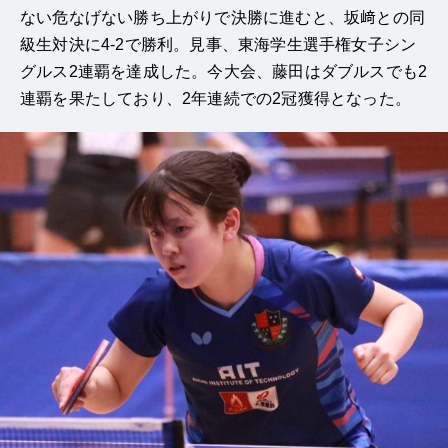
ない危なげない勝ち上がりで決勝に進むと、坂﨑との同
級生対決に4-2で勝利。見事、東海学生選手権女子シン
グルス2連覇を達成した。今大会、藤田はダブルスでも2
連覇を果たしており、2年連続での2冠獲得となった。