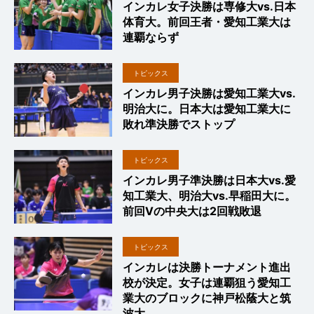
インカレ女子決勝は専修大vs.日本
体育大。前回王者・愛知工業大は
連覇ならず
トピックス
インカレ男子決勝は愛知工業大vs.
明治大に。日本大は愛知工業大に
敗れ準決勝でストップ
トピックス
インカレ男子準決勝は日本大vs.愛
知工業大、明治大vs.早稲田大に。
前回Vの中央大は2回戦敗退
トピックス
インカレは決勝トーナメント進出
校が決定。女子は連覇狙う愛知工
業大のブロックに神戸松蔭大と筑
波大