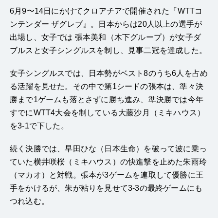
6月9〜14日にかけてクロアチアで開催された『WTTコ
ンテンダー ザグレブ』。日本からは20人以上の選手が
出場し、女子では
張本美和
（木下グループ）が女子ダ
ブルスと女子シングルスを制し、見事二冠を達成した。
女子シングルスでは、日本勢がベスト8のうち6人を占め
る活躍を見せた。その中で第1シードの張本は、準々決
勝まで1ゲームも落とさずに勝ち進み、準決勝では今年
すでにWTT4大会を制している
大藤沙月
（ミキハウス）
を3-1で下した。
続く決勝では、早田ひな（日本生命）を破って波に乗っ
ていた横井咲桜（ミキハウス）の快進撃を止めた朱雨玲
（マカオ）と対戦。張本が3ゲームを連取して優勝に王
手をかけるが、朱が粘りを見せて3-3の最終ゲームにも
つれ込む。