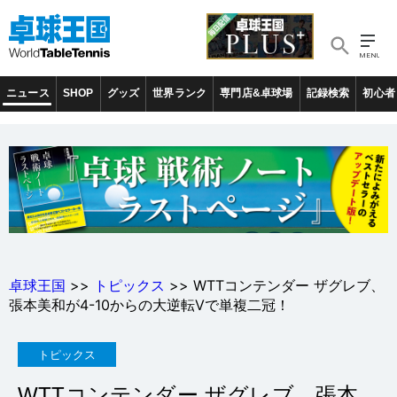
ニュース
SHOP
グッズ
世界ランク
専門店&卓球場
記録検索
初心者
卓球王国
>>
トピックス
>> WTTコンテンダー ザグレブ、
張本美和が4-10からの大逆転Vで単複二冠！
トピックス
WTTコンテンダー ザグレブ、張本