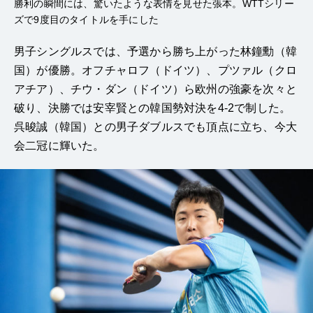
勝利の瞬間には、驚いたような表情を見せた張本。WTTシリー
ズで9度目のタイトルを手にした
男子シングルスでは、予選から勝ち上がった
林鐘勳（韓
国）
が優勝。
オフチャロフ（ドイツ）
、プツァル（クロ
アチア）、チウ・ダン（ドイツ）ら欧州の強豪を次々と
破り、決勝では
安宰賢との韓国勢対決を
4-2で制した。
呉晙誠（韓国）との男子ダブルスでも頂点に立ち、今大
会二冠に輝いた。