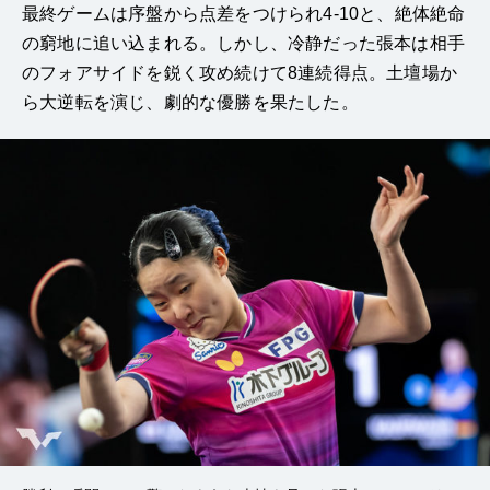
最終ゲームは序盤から点差をつけられ4-10と、絶体絶命
の窮地に追い込まれる。しかし、冷静だった張本は相手
のフォアサイドを鋭く攻め続けて8連続得点。土壇場か
ら大逆転を演じ、劇的な優勝を果たした。