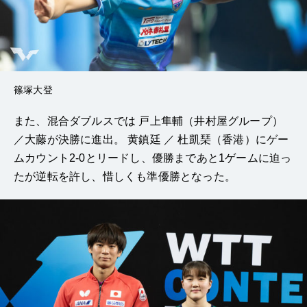
篠塚大登
また、混合ダブルスでは
戸上隼輔
（井村屋グループ）
／大藤が決勝に進出。
黄鎮廷
／
杜凱琹（香港）
にゲー
ムカウント2-0とリードし、優勝まであと1ゲームに迫っ
たが逆転を許し、惜しくも準優勝となった。