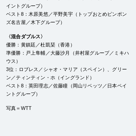
イントグループ）
ベスト8：木原美悠／平野美宇（トップおとめピンポン
ズ名古屋／木下グループ）
〈混合ダブルス〉
優勝：黄鎮廷／杜凱琹（香港）
準優勝：戸上隼輔／大藤沙月（井村屋グループ／ミキハ
ウス）
3位：ロブレス／シャオ・マリア（スペイン）、グリー
ン／ティンティン・ホ（イングランド）
ベスト8：英田理志／佐藤瞳（岡山リベッツ／日本ペイ
ントグループ）
写真＝WTT