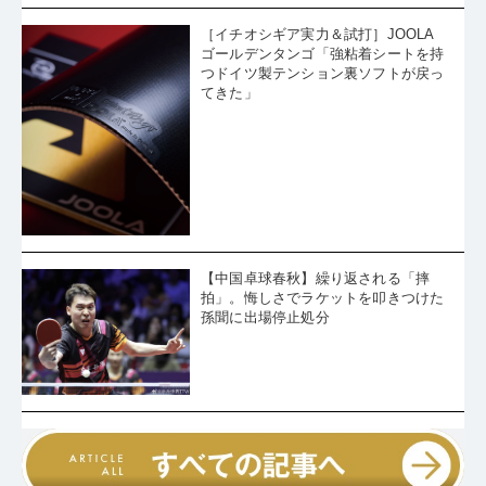
［イチオシギア実力＆試打］JOOLA
ゴールデンタンゴ「強粘着シートを持
つドイツ製テンション裏ソフトが戻っ
てきた」
【中国卓球春秋】繰り返される「摔
拍」。悔しさでラケットを叩きつけた
孫聞に出場停止処分