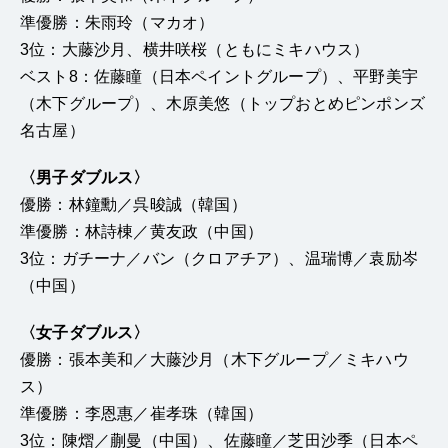
準優勝：朱雨玲（マカオ）
3位：大藤沙月、横井咲桜（ともにミキハウス）
ベスト8：佐藤瞳（日本ペイントグループ）、平野美宇
（木下グループ）、木原美悠（トップおとめピンポンズ
名古屋）
〈男子ダブルス〉
優勝：林鐘勳／呉晙誠（韓国）
準優勝：林詩棟／黄友政（中国）
3位：ガチーナ／バン（クロアチア）、温瑞博／袁励岑
（中国）
〈女子ダブルス〉
優勝：張本美和／大藤沙月（木下グループ／ミキハウ
ス）
準優勝：李恩惠／崔孝珠（韓国）
3位：陳熠／蒯曼（中国）、佐藤瞳／芝田沙季（日本ペ