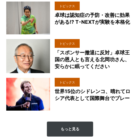
トピックス
卓球は認知症の予防・改善に効果
がある!? T-NEXTが実験を本格化
トピックス
「スポンサー撤退に反対」卓球王
国の恩人とも言える北岡功さん、
安らかに眠ってください
トピックス
世界15位のシドレンコ、晴れてロ
シア代表として国際舞台でプレー
もっと見る