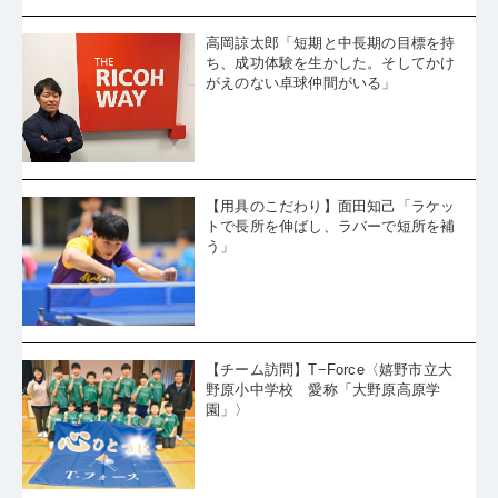
高岡諒太郎「短期と中長期の目標を持
ち、成功体験を生かした。そしてかけ
がえのない卓球仲間がいる」
【用具のこだわり】面田知己「ラケッ
トで長所を伸ばし、ラバーで短所を補
う」
【チーム訪問】T−Force〈嬉野市立大
野原小中学校 愛称「大野原高原学
園」〉