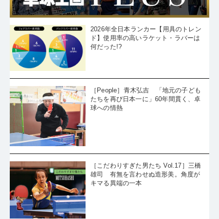
2026年全日本ランカー【用具のトレン
ド】使用率の高いラケット・ラバーは
何だった!?
［People］青木弘吉 「地元の子ども
たちを再び日本一に」60年間貫く、卓
球への情熱
［こだわりすぎた男たち Vol.17］三橋
雄司 有無を言わせぬ造形美。角度が
キマる異端の一本