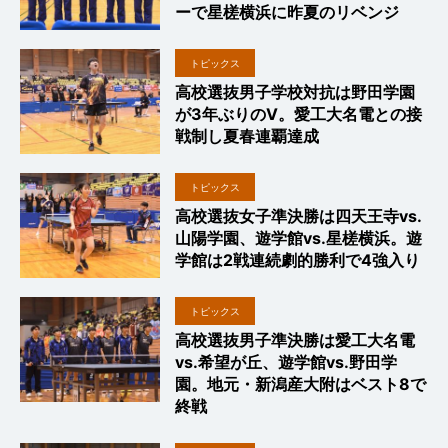
ーで星槎横浜に昨夏のリベンジ
トピックス
高校選抜男子学校対抗は野田学園
が3年ぶりのV。愛工大名電との接
戦制し夏春連覇達成
トピックス
高校選抜女子準決勝は四天王寺vs.
山陽学園、遊学館vs.星槎横浜。遊
学館は2戦連続劇的勝利で4強入り
トピックス
高校選抜男子準決勝は愛工大名電
vs.希望が丘、遊学館vs.野田学
園。地元・新潟産大附はベスト8で
終戦