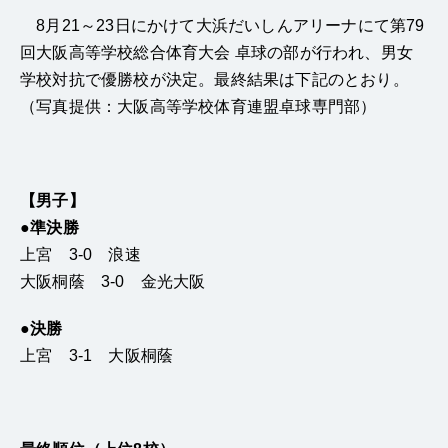
8月
21
～
23
日にかけて大浜だいしんアリーナにて第79
回大阪高等学校総合体育大会 卓球の部が行われ、男女
学校対抗で優勝校が決定。最終結果は下記のとおり。
（写真提供：大阪高等学校体育連盟卓球専門部）
【男子】
●
準決勝
上宮
3-0
浪速
大阪桐蔭
3-0
金光大阪
●
決勝
上宮
3-1
大阪桐蔭