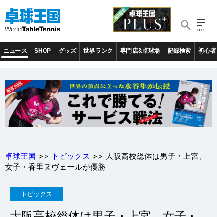
ニュース
SHOP
グッズ
世界ランク
専門店&卓球場
記録検索
初心者
卓球王国
>>
トピックス
>> 大阪高校総体は男子・上宮、
女子・香里ヌヴェールが優勝
トピックス
大阪高校総体は男子・上宮、女子・