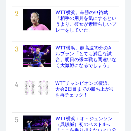
2
WTT横浜。辛勝の申裕斌
「相手の用具を気にするとい
うより、彼女が素晴らしいプ
レーをしていた」
3
WTT横浜、超高速19分のA.
ルブラン「とても満足な試
合。明日の張本戦も間違いな
く大激戦になるでしょう」
4
WTTチャンピオンズ横浜、
大会2日目までの勝ち上がり
を再チェック！
5
WTT横浜：オ・ジュンソン
（呉晙誠）初のベスト4へ
「ここを乗り越えないと自分