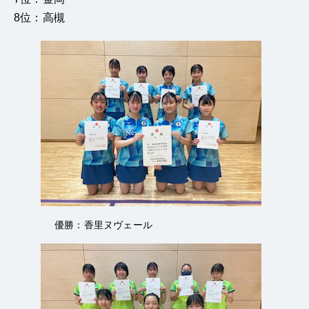
8位：高槻
優勝：香里ヌヴェール