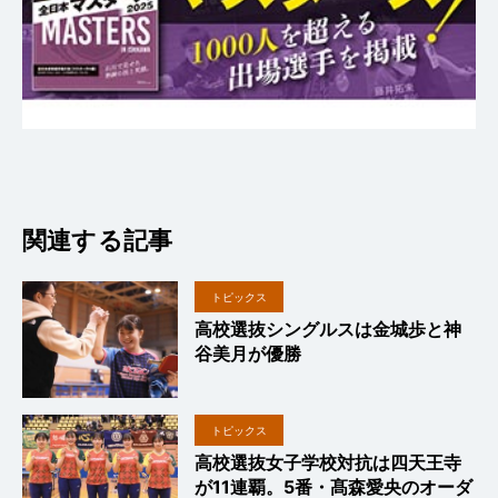
関連する記事
トピックス
高校選抜シングルスは金城歩と神
谷美月が優勝
トピックス
高校選抜女子学校対抗は四天王寺
が11連覇。5番・髙森愛央のオーダ