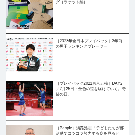
グ［ラケット編］
［2023年全日本プレイバック］3年前
の男子ランキングプレーヤー
［プレイバック2021東京五輪］DAY2
／7月25日・金色の道を駆けていく。奇
跡の日。
［People］淡路浩志「子どもたちが部
活動でコツコツ努力する姿を見ると、