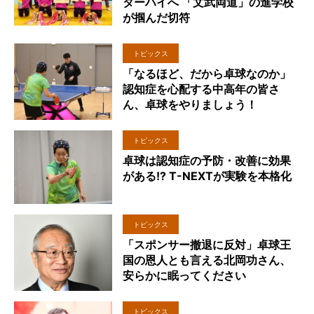
ターハイへ 「文武両道」の進学校
が掴んだ切符
トピックス
「なるほど、だから卓球なのか」
認知症を心配する中高年の皆さ
ん、卓球をやりましょう！
トピックス
卓球は認知症の予防・改善に効果
がある!? T-NEXTが実験を本格化
トピックス
「スポンサー撤退に反対」卓球王
国の恩人とも言える北岡功さん、
安らかに眠ってください
トピックス