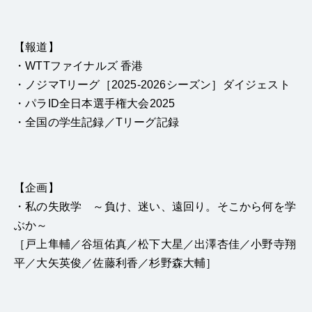
【報道】
・WTTファイナルズ 香港
・ノジマTリーグ［2025-2026シーズン］ダイジェスト
・パラID全日本選手権大会2025
・全国の学生記録／Tリーグ記録
【企画】
・私の失敗学 ～負け、迷い、遠回り。そこから何を学
ぶか～
［戸上隼輔／谷垣佑真／松下大星／出澤杏佳／小野寺翔
平／大矢英俊／佐藤利香／杉野森大輔］