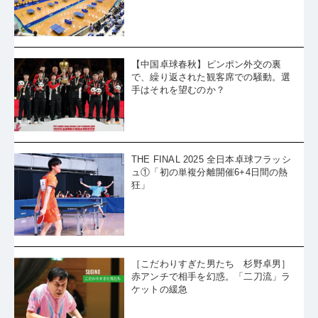
【中国卓球春秋】ピンポン外交の裏
で、繰り返された観客席での騒動。選
手はそれを望むのか？
THE FINAL 2025 全日本卓球フラッシ
ュ①「初の単複分離開催6+4日間の熱
狂」
［こだわりすぎた男たち 杉野卓男］
赤アンチで相手を幻惑。「二刀流」ラ
ケットの緩急