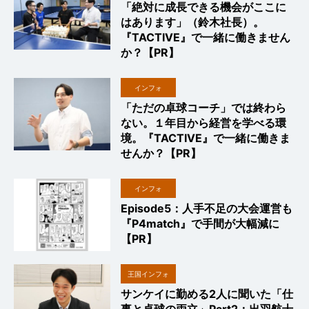
「絶対に成長できる機会がここに
はあります」（鈴木社長）。
『TACTIVE』で一緒に働きません
か？【PR】
インフォ
「ただの卓球コーチ」では終わら
ない。１年目から経営を学べる環
境。『TACTIVE』で一緒に働きま
せんか？【PR】
インフォ
Episode5：人手不足の大会運営も
『P4match』で手間が大幅減に
【PR】
王国インフォ
サンケイに勤める2人に聞いた「仕
事と卓球の両立」Part2：出羽航士