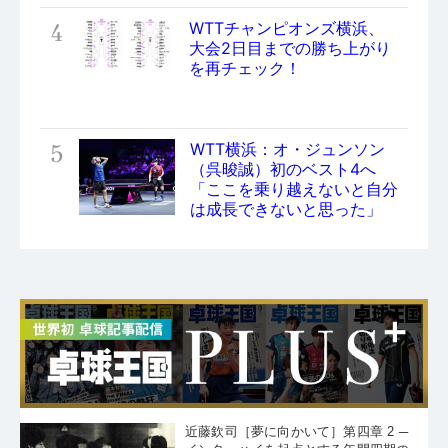
4
WTTチャンピオンズ横浜、
大会2日目までの勝ち上がり
を再チェック！
5
WTT横浜：オ・ジュンソン
（呉晙誠）初のベスト4へ
「ここを乗り越えないと自分
は成長できないと思った」
近藤欽司［夢に向かいて］第四章 2 ─