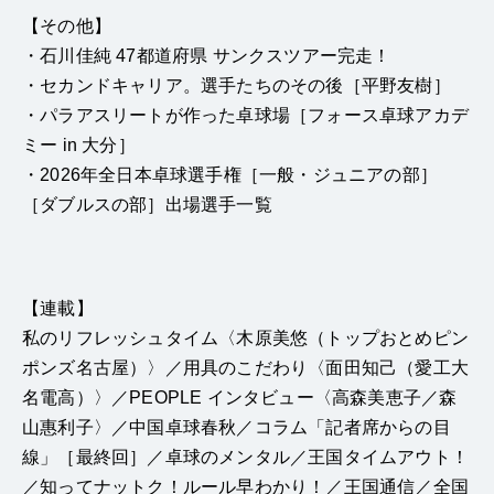
【その他】
・石川佳純 47都道府県 サンクスツアー完走！
・セカンドキャリア。選手たちのその後［平野友樹］
・パラアスリートが作った卓球場［フォース卓球アカデ
ミー in 大分］
・2026年全日本卓球選手権［一般・ジュニアの部］
［ダブルスの部］出場選手一覧
【連載】
私のリフレッシュタイム〈木原美悠（トップおとめピン
ポンズ名古屋）〉／用具のこだわり〈面田知己（愛工大
名電高）〉／PEOPLE インタビュー〈高森美恵子／森
山惠利子〉／中国卓球春秋／コラム「記者席からの目
線」［最終回］／卓球のメンタル／王国タイムアウト！
／知ってナットク！ルール早わかり！／王国通信／全国