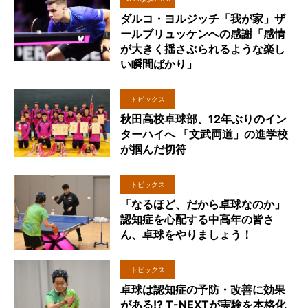
ダルコ・ヨルジッチ「我が家」ザ
ールブリュッケンへの感謝「感情
が大きく揺さぶられるような楽し
い瞬間ばかり」
トピックス
秋田高校卓球部、12年ぶりのイン
ターハイへ 「文武両道」の進学校
が掴んだ切符
トピックス
「なるほど、だから卓球なのか」
認知症を心配する中高年の皆さ
ん、卓球をやりましょう！
トピックス
卓球は認知症の予防・改善に効果
がある!? T-NEXTが実験を本格化