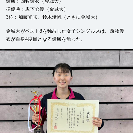
優勝：西牧優衣（金城大）
準優勝：坂下心優（金城大）
3位：加藤光咲、鈴木渚帆（ともに金城大）
金城大がベスト8を独占した女子シングルスは、西牧優
衣が自身4度目となる優勝を飾った。