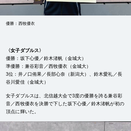
優勝：西牧優衣
〈女子ダブルス〉
優勝：坂下心優／鈴木渚帆（金城大）
準優勝：兼谷彩音／西牧優衣（金城大）
3位：井ノ口侑果／長部心奈（新潟大）、鈴木愛礼／長
谷川愛佳（金城大）
女子ダブルスは、
北
信越
大会で3度の優勝を誇る兼谷彩
音／西牧優衣を決勝で下した坂下心優／鈴木渚帆が初の
頂点に輝いた。