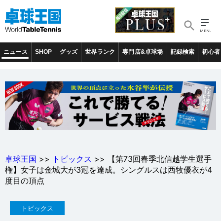
ニュース
SHOP
グッズ
世界ランク
専門店&卓球場
記録検索
初心者
卓球王国
>>
トピックス
>> 【第73回春季北信越学生選手
権】女子は金城大が3冠を達成。シングルスは西牧優衣が4
度目の頂点
トピックス