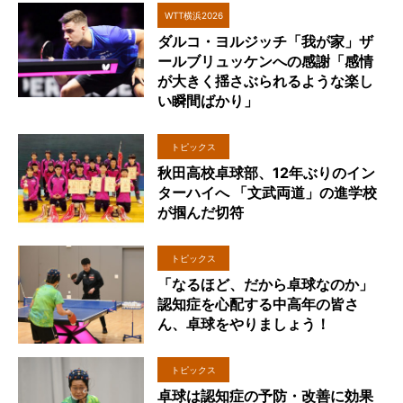
WTT横浜2026
ダルコ・ヨルジッチ「我が家」ザ
ールブリュッケンへの感謝「感情
が大きく揺さぶられるような楽し
い瞬間ばかり」
トピックス
秋田高校卓球部、12年ぶりのイン
ターハイへ 「文武両道」の進学校
が掴んだ切符
トピックス
「なるほど、だから卓球なのか」
認知症を心配する中高年の皆さ
ん、卓球をやりましょう！
トピックス
卓球は認知症の予防・改善に効果