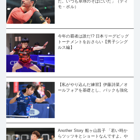
た。いつも卓球のそばにいた」（ティ
モ・ボル）
今年の覇者は誰だ!? 日本リーグビッグ
トーナメントをおさらい【男子シング
ルス編】
【私がやり込んだ練習】伊藤詩菜／オ
ールフォアを基礎とし、バックも強化
Another Story 船ヶ山昌子 「若い時か
らツッツキとショートなんですよ。や