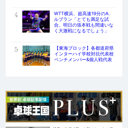
4
WTT横浜、超高速19分のA.
ルブラン「とても満足な試
合。明日の張本戦も間違いな
く大激戦になるでしょう」
5
【東海ブロック】各都道府県
インターハイ学校対抗代表校
ベンチメンバー&個人戦代表