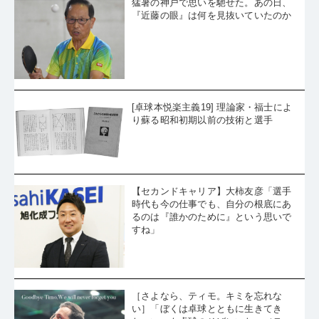
猛暑の神戸で思いを馳せた。あの日、
『近藤の眼』は何を見抜いていたのか
[卓球本悦楽主義19] 理論家・福士によ
り蘇る昭和初期以前の技術と選手
【セカンドキャリア】大柿友彦「選手
時代も今の仕事でも、自分の根底にあ
るのは『誰かのために』という思いで
すね」
［さよなら、ティモ。キミを忘れな
い］「ぼくは卓球とともに生きてき