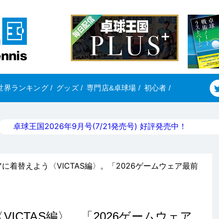
世界ランキング
/
グッズ
/
専門店&卓球場
/
初心者
/
卓球王国2026年9月号(7/21発売号) 好評発売中！
アに着替えよう〈VICTAS編〉。「2026ゲームウェア最前
ICTAS編〉。「2026ゲームウェア