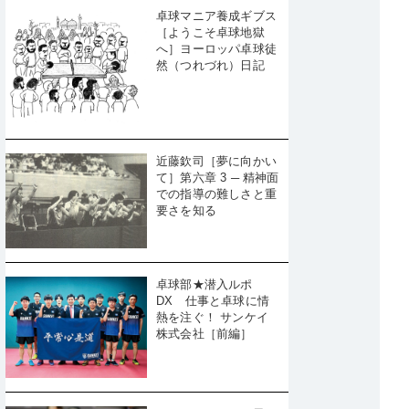
卓球マニア養成ギブス
［ようこそ卓球地獄
へ］ヨーロッパ卓球徒
然（つれづれ）日記
近藤欽司［夢に向かい
て］第六章 3 ─ 精神面
での指導の難しさと重
要さを知る
卓球部★潜入ルポ
DX 仕事と卓球に情
熱を注ぐ！ サンケイ
株式会社［前編］