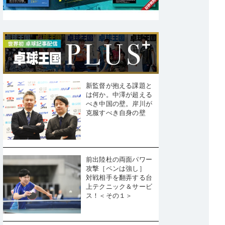
新監督が抱える課題と
は何か。中澤が超える
べき中国の壁。岸川が
克服すべき自身の壁
前出陸杜の両面パワー
攻撃［ペンは強し］
対戦相手を翻弄する台
上テクニック＆サービ
ス！＜その１＞