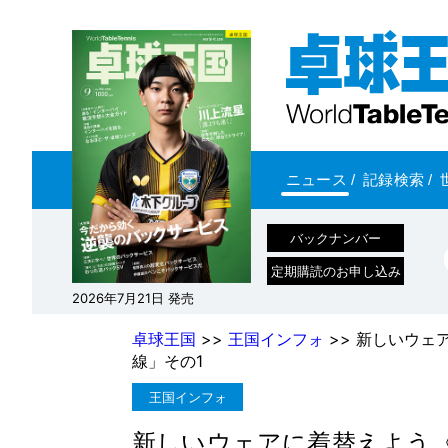
ニュース
/
記録検索
/
バックナンバー
定期購読のお申し込み
2026年7月21日 発売
卓球王国
>>
王国インフォ
>> 新しいウェ
線」その1
王国インフォ
新しいウェアに着替えよう〈V