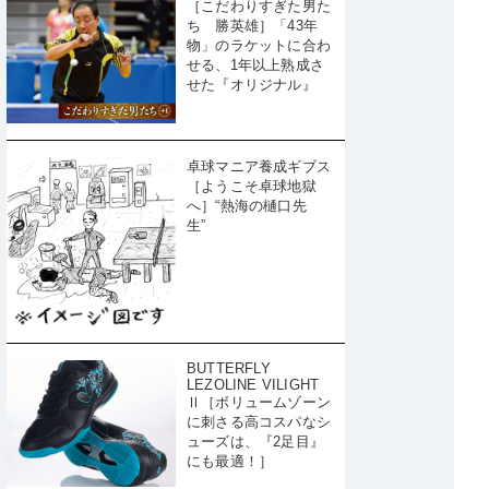
［こだわりすぎた男た
ち 勝英雄］「43年
物」のラケットに合わ
せる、1年以上熟成さ
せた『オリジナル』
卓球マニア養成ギブス
［ようこそ卓球地獄
へ］“熱海の樋口先
生”
BUTTERFLY
LEZOLINE VILIGHT
Ⅱ［ボリュームゾーン
に刺さる高コスパなシ
ューズは、『2足目』
にも最適！］