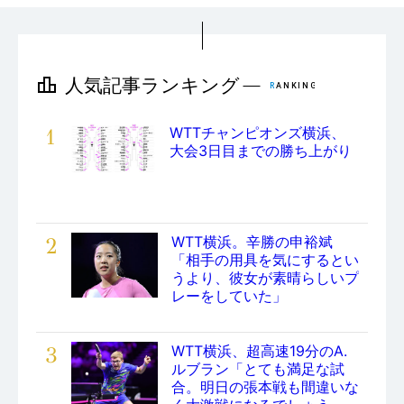
1
WTTチャンピオンズ横浜、
大会3日目までの勝ち上がり
2
WTT横浜。辛勝の申裕斌
「相手の用具を気にするとい
うより、彼女が素晴らしいプ
レーをしていた」
3
WTT横浜、超高速19分のA.
ルブラン「とても満足な試
合。明日の張本戦も間違いな