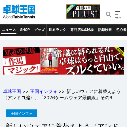
ニュース
SHOP
グッズ
世界ランク
専門店&卓球場
記録検索
初心者
卓球王国
>>
王国インフォ
>> 新しいウェアに着替えよう
〈アンドロ編〉。「2026ゲームウェア最前線」その6
王国インフォ
新しいウェアに着替えよう〈アンド