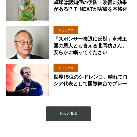
卓球は認知症の予防・改善に効果
がある!? T-NEXTが実験を本格化
トピックス
「スポンサー撤退に反対」卓球王
国の恩人とも言える北岡功さん、
安らかに眠ってください
トピックス
世界15位のシドレンコ、晴れてロ
シア代表として国際舞台でプレー
もっと見る