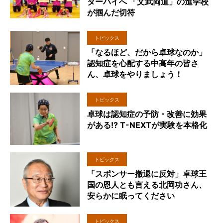
ターハイへ 「文武両道」の進学校
が掴んだ切符
トピックス
「なるほど、だから卓球なのか」
認知症を心配する中高年の皆さ
ん、卓球をやりましょう！
トピックス
卓球は認知症の予防・改善に効果
がある!? T-NEXTが実験を本格化
トピックス
「スポンサー撤退に反対」卓球王
国の恩人とも言える北岡功さん、
安らかに眠ってください
トピックス