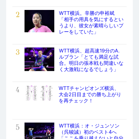
2
WTT横浜。辛勝の申裕斌
「相手の用具を気にするとい
うより、彼女が素晴らしいプ
レーをしていた」
3
WTT横浜、超高速19分のA.
ルブラン「とても満足な試
合。明日の張本戦も間違いな
く大激戦になるでしょう」
4
WTTチャンピオンズ横浜、
大会2日目までの勝ち上がり
を再チェック！
5
WTT横浜：オ・ジュンソン
（呉晙誠）初のベスト4へ
「ここを乗り越えないと自分