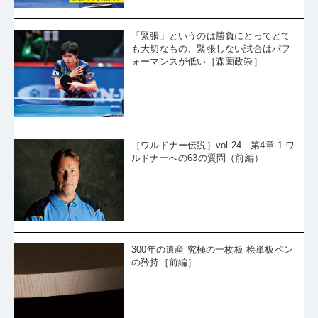
「緊張」というのは勝負にとってとて
も大切なもの、緊張しない試合はパフ
ォーマンスが低い［森薗政崇］
［ワルドナー伝説］vol.24 第4章 1 ワ
ルドナーへの63の質問（前編）
300年の遺産 究極の一枚板 桧単板ペン
の矜持［前編］