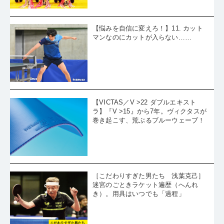
【悩みを自信に変えろ！】11. カット
マンなのにカットが入らない……
【VICTAS／V >22 ダブルエキスト
ラ】『V >15』から7年。ヴィクタスが
巻き起こす、荒ぶるブルーウェーブ！
［こだわりすぎた男たち 浅葉克己］
迷宮のごときラケット遍歴（へんれ
き）。用具はいつでも「過程」