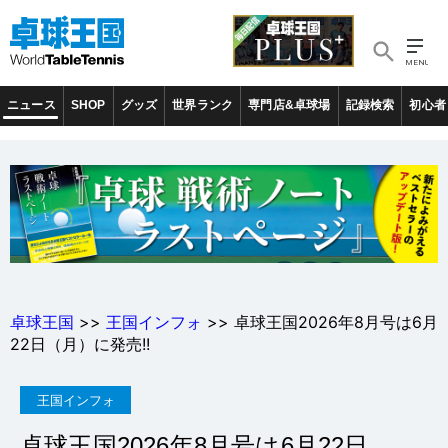
ニュース
SHOP
グッズ
世界ランク
専門店&卓球場
記録検索
初心者
卓球王国
>>
王国インフォ
>> 卓球王国2026年8月号は6月
22日（月）に発売!!
王国インフォ
卓球王国2026年8月号は6月22日