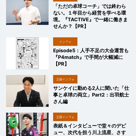
「ただの卓球コーチ」では終わら
ない。１年目から経営を学べる環
境。『TACTIVE』で一緒に働きま
せんか？【PR】
インフォ
Episode5：人手不足の大会運営も
『P4match』で手間が大幅減に
【PR】
王国インフォ
サンケイに勤める2人に聞いた「仕
事と卓球の両立」Part2：出羽航士
さん編
王国インフォ
表紙＆インタビューで堂々のデビ
ュー、次代を担う川上流星、さす