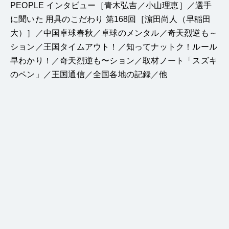
PEOPLE インタビュー［青木弘吉／小山理恵］／選手
に聞いた 用具のこだわり 第168回［濵田尚人（早稲田
大）］／中国卓球春秋／卓球のメンタル／奇天烈逆も～
ション／王国タイムアウト！／知ってナットク！ルール
早わかり！／奇天烈逆も〜ション／取材ノート「スズキ
のペン」／王国通信／全国各地の記録／他