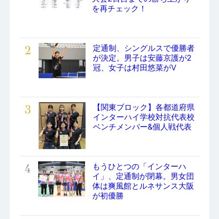
を再チェック！
2
定通制、シングルスで優勝者
が決定。男子は安藤京護が2
冠、女子は村田悠菜がV
3
【関東ブロック】各都道府県
インターハイ学校対抗代表校
ベンチメンバー&個人戦代表
4
もうひとつの「インターハ
イ」、定通制が閉幕。男女団
体は爽風館とルネサンス大阪
が初優勝