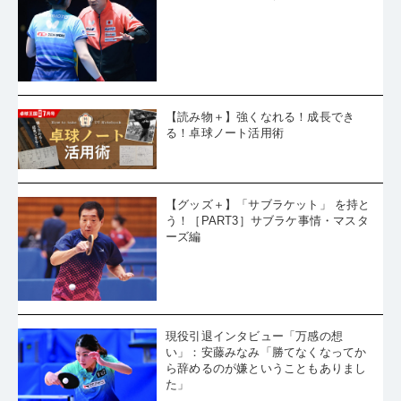
【読み物＋】強くなれる！成長でき
る！卓球ノート活用術
【グッズ＋】「サブラケット」 を持と
う！［PART3］サブラケ事情・マスタ
ーズ編
現役引退インタビュー「万感の想
い」：安藤みなみ「勝てなくなってか
ら辞めるのが嫌ということもありまし
た」