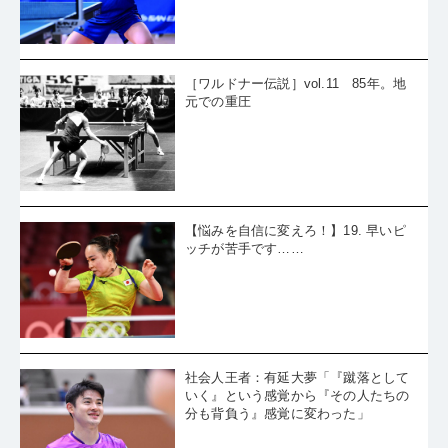
［ワルドナー伝説］vol.11 85年。地
元での重圧
【悩みを自信に変えろ！】19. 早いピ
ッチが苦手です……
社会人王者：有延大夢「『蹴落として
いく』という感覚から『その人たちの
分も背負う』感覚に変わった」