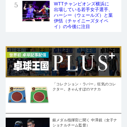
5
WTTチャンピオンズ横浜に
出場している若手女子選手、
ハーシー（ウェールズ）と葉
伊恬（チャイニーズタイペ
イ）の今後に注目
「コレクション・ラバー」狂気のコレ
クター。きゃんすぽのマナカ
銀メダル指揮官に聞く 中澤鋭（女子ナ
ショナルチーム監督）