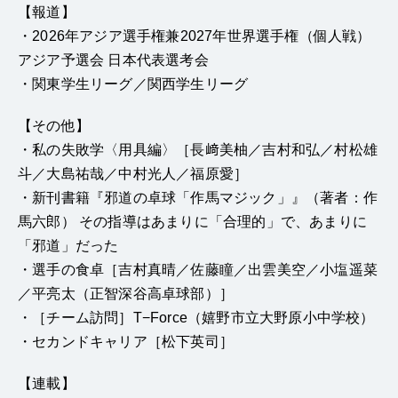
【報道】
・2026年アジア選手権兼2027年世界選手権（個人戦）
アジア予選会 日本代表選考会
・関東学生リーグ／関西学生リーグ
【その他】
・私の失敗学〈用具編〉［長﨑美柚／吉村和弘／村松雄
斗／大島祐哉／中村光人／福原愛］
・新刊書籍『邪道の卓球「作馬マジック」』（著者：作
馬六郎） その指導はあまりに「合理的」で、あまりに
「邪道」だった
・選手の食卓［吉村真晴／佐藤瞳／出雲美空／小塩遥菜
／平亮太（正智深谷高卓球部）］
・［チーム訪問］T−Force（嬉野市立大野原小中学校）
・セカンドキャリア［松下英司］
【連載】