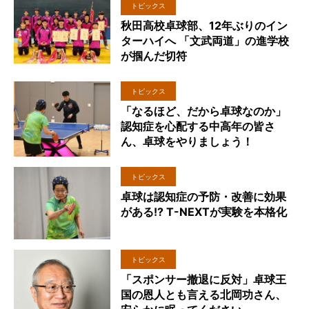
トピックス
秋田高校卓球部、12年ぶりのイン
ターハイへ 「文武両道」の進学校
が掴んだ切符
トピックス
「なるほど、だから卓球なのか」
認知症を心配する中高年の皆さ
ん、卓球をやりましょう！
トピックス
卓球は認知症の予防・改善に効果
がある!? T-NEXTが実験を本格化
トピックス
「スポンサー撤退に反対」卓球王
国の恩人とも言える北岡功さん、