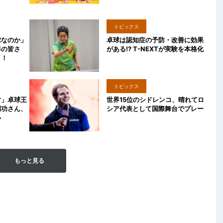
トピックス
球なのか」
卓球は認知症の予防・改善に効果
年の皆さ
がある!? T-NEXTが実験を本格化
う！
トピックス
対」卓球王
世界15位のシドレンコ、晴れてロ
岡功さん、
シア代表として国際舞台でプレー
い
もっと見る