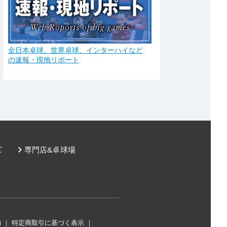
全日本卓球、世界卓球、インターハイなど
の速報・現地リポート
ズ
専門店&卓球場
約
｜
特定商取引に基づく表示
｜