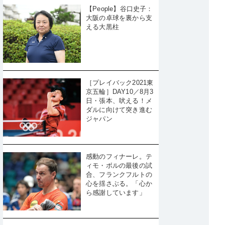
【People】谷口史子：
大阪の卓球を裏から支
える大黒柱
［プレイバック2021東
京五輪］DAY10／8月3
日・張本、吠える！メ
ダルに向けて突き進む
ジャパン
感動のフィナーレ。テ
ィモ・ボルの最後の試
合、フランクフルトの
心を揺さぶる。「心か
ら感謝しています」