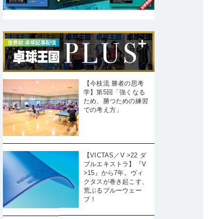
【今枝流 勝者の思考
学】第5回「強くなる
ため、勝つための練習
での考え方」
【VICTAS／V >22 ダ
ブルエキストラ】『V
>15』から7年。ヴィ
クタスが巻き起こす、
荒ぶるブルーウェー
ブ！