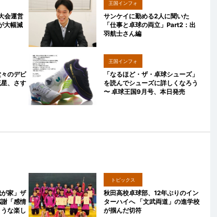
王国インフォ
の大会運営
サンケイに勤める2人に聞いた
間が大幅減
「仕事と卓球の両立」Part2：出
羽航士さん編
王国インフォ
堂々のデビ
「なるほど・ザ・卓球シューズ」
流星、さす
を読んでシューズに詳しくなろう
〜 卓球王国9月号、本日発売
トピックス
我が家」ザ
秋田高校卓球部、12年ぶりのイン
感謝「感情
ターハイへ 「文武両道」の進学校
ような楽し
が掴んだ切符