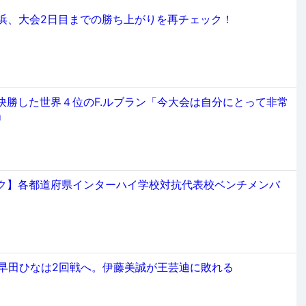
横浜、大会2日目までの勝ち上がりを再チェック！
快勝した世界４位のF.ルブラン「今大会は自分にとって非常
」
ク】各都道府県インターハイ学校対抗代表校ベンチメンバ
、早田ひなは2回戦へ。伊藤美誠が王芸迪に敗れる