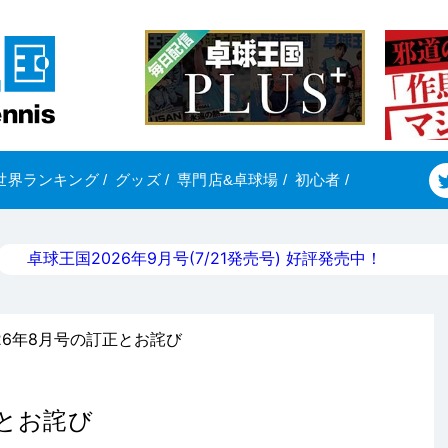
世界ランキング
/
グッズ
/
専門店&卓球場
/
初心者
/
卓球王国2026年9月号(7/21発売号) 好評発売中！
026年8月号の訂正とお詫び
正とお詫び