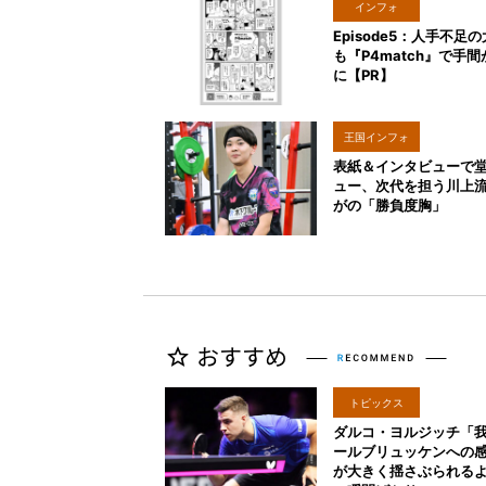
インフォ
Episode5：人手不足
も『P4match』で手
に【PR】
王国インフォ
表紙＆インタビューで
ュー、次代を担う川上
がの「勝負度胸」
トピックス
ダルコ・ヨルジッチ「
ールブリュッケンへの
が大きく揺さぶられる