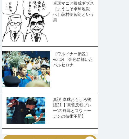
卓球マニア養成ギブス
［ようこそ卓球地獄
へ］荻村伊智朗という
男
［ワルドナー伝説］
vol.14 金色に輝いた
バルセロナ
真説 卓球おもしろ物
語21【“異質反転プレ
ー”の終焉とスウェー
デンの技術革新】