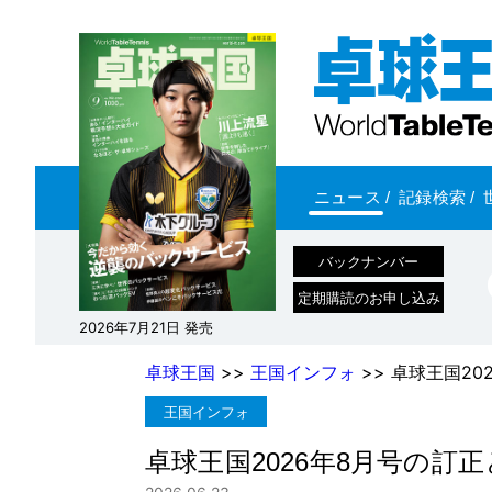
ニュース
/
記録検索
/
バックナンバー
定期購読のお申し込み
2026年7月21日 発売
卓球王国
>>
王国インフォ
>> 卓球王国2
王国インフォ
卓球王国2026年8月号の訂