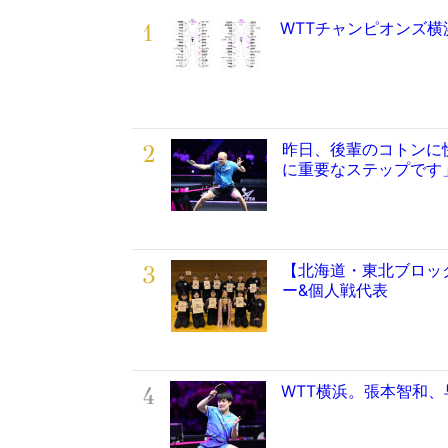
1
WTTチャンピオンズ
2
昨日、後輩のコトンに
に重要なステップです
3
【北海道・東北ブロッ
ー&個人戦代表
4
WTT横浜。張本智和