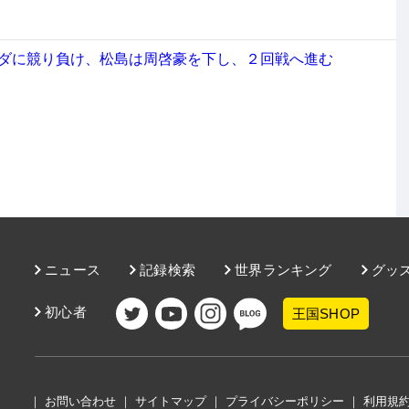
ゥダに競り負け、松島は周啓豪を下し、２回戦へ進む
ニュース
記録検索
世界ランキング
グッ
初心者
王国SHOP
｜
お問い合わせ
｜
サイトマップ
｜
プライバシーポリシー
｜
利用規