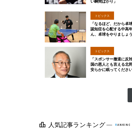
い瞬間ばかり」
トピックス
「なるほど、だから卓
認知症を心配する中高
ん、卓球をやりましょ
トピックス
「スポンサー撤退に反
国の恩人とも言える北
安らかに眠ってくださ