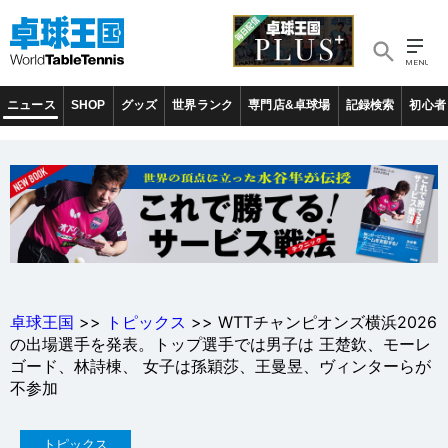
ニュース
SHOP
グッズ
世界ランク
専門店&卓球場
記録検索
初心者
卓球王国
>>
トピックス
>> WTTチャンピオンズ横浜2026
の出場選手を発表。トップ選手では男子は 王楚欽、モーレ
ゴード、林詩棟、 女子は孫穎莎、王曼昱、ヴィンターらが
不参加
トピックス