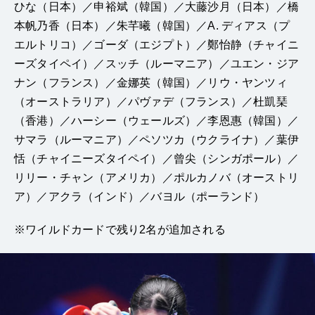
ひな（日本）／申裕斌（韓国）／大藤沙月（日本）／橋
本帆乃香（日本）／朱芊曦（韓国）／A. ディアス（プ
エルトリコ）／ゴーダ（エジプト）／鄭怡静（チャイニ
ーズタイペイ）／スッチ（ルーマニア）／ユエン・ジア
ナン（フランス）／金娜英（韓国）／リウ・ヤンツィ
（オーストラリア）／パヴァデ（フランス）／杜凱琹
（香港）／ハーシー（ウェールズ）／李恩惠（韓国）／
サマラ（ルーマニア）／ペソツカ（ウクライナ）／葉伊
恬（チャイニーズタイペイ）／曾尖（シンガポール）／
リリー・チャン（アメリカ）／ポルカノバ（オーストリ
ア）／アクラ（インド）／バヨル（ポーランド）
※ワイルドカードで残り2名が追加される