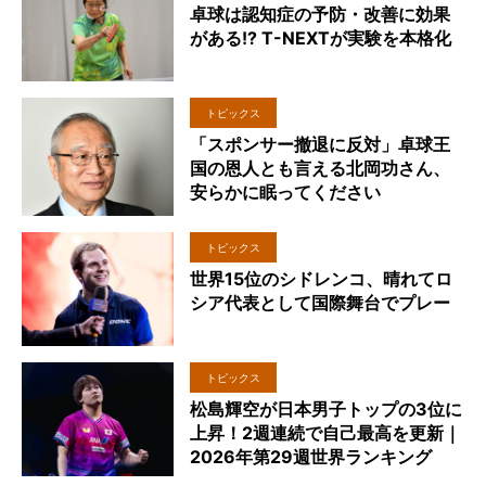
卓球は認知症の予防・改善に効果
がある!? T-NEXTが実験を本格化
トピックス
「スポンサー撤退に反対」卓球王
国の恩人とも言える北岡功さん、
安らかに眠ってください
トピックス
世界15位のシドレンコ、晴れてロ
シア代表として国際舞台でプレー
トピックス
松島輝空が日本男子トップの3位に
上昇！2週連続で自己最高を更新｜
2026年第29週世界ランキング