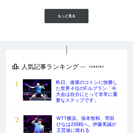
もっと見る
1
昨日、後輩のコトンに快勝し
た世界４位のF.ルブラン「今
大会は自分にとって非常に重
要なステップです」
2
WTT横浜。張本智和、早田
ひなは2回戦へ。伊藤美誠が
王芸迪に敗れる