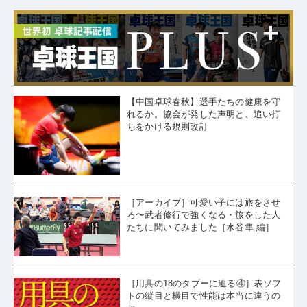
【中国卓球春秋】選手たちの健康を守
れるか。協会が発した声明と、追い打
ちをかける規則改訂
［アーカイブ］可愛い子には旅をさせ
ろ〜武者修行で強くなる・旅をした人
たちに聞いてみました［水谷隼 編］
［用具の18のタブーに迫る④］表ソフ
トの縦目と横目で性能は本当に違うの