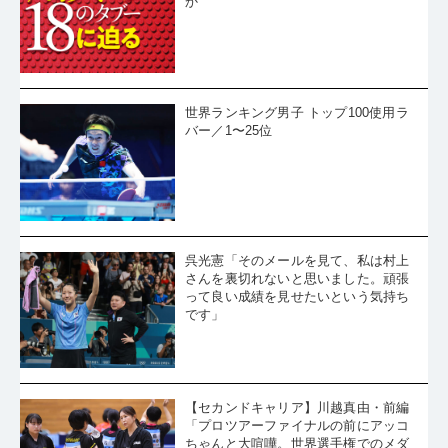
か
世界ランキング男子 トップ100使用ラ
バー／1〜25位
呉光憲「そのメールを見て、私は村上
さんを裏切れないと思いました。頑張
って良い成績を見せたいという気持ち
です」
【セカンドキャリア】川越真由・前編
「プロツアーファイナルの前にアッコ
ちゃんと大喧嘩。世界選手権でのメダ