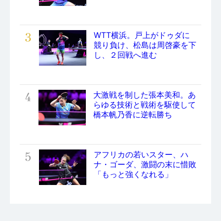
3
WTT横浜。戸上がドゥダに
競り負け、松島は周啓豪を下
し、２回戦へ進む
4
大激戦を制した張本美和。あ
らゆる技術と戦術を駆使して
橋本帆乃香に逆転勝ち
5
アフリカの若いスター、ハ
ナ・ゴーダ、激闘の末に惜敗
「もっと強くなれる」