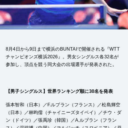
8月4日から9日まで横浜のBUNTAIで開催される『WTT
チャンピオンズ横浜2026』。男女シングルス各32名が
参加し、頂点を競う同大会の出場選手が発表された。
【男子シングルス】世界ランキング順に30名を発表
張本智和（日本）／F.ルブラン（フランス）／松島輝空
（日本）／林昀儒（チャイニーズタイペイ）／チウ・ダ
ン（ドイツ）／張禹珍（韓国）／A.ルブラン（フラン
ス）／温瑞博（中国）／ヨルジッチ（スロベニア）／戸