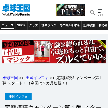
ニュース
SHOP
グッズ
世界ランク
専門店&卓球場
記録検索
初心者
卓球王国
>>
王国インフォ
>> 定期購読キャンペーン第１
弾 スタート！（今回は２カ月連続！）
王国インフォ
定期購読キャンペーン第１弾 スター