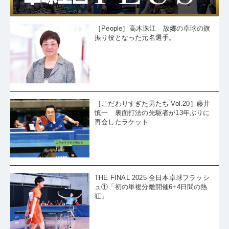
［People］高木珠江 故郷の卓球の旗
振り役となった元名選手。
［こだわりすぎた男たち Vol.20］藤井
慎一 裏面打法の先駆者が13年ぶりに
再会したラケット
THE FINAL 2025 全日本卓球フラッシ
ュ①「初の単複分離開催6+4日間の熱
狂」