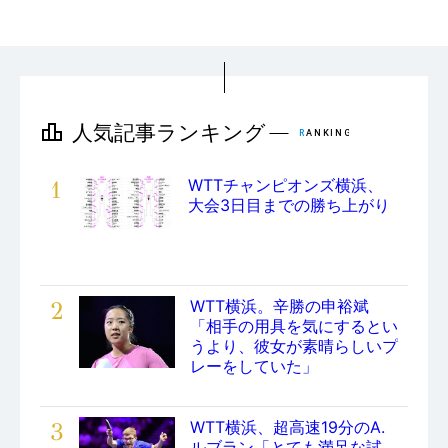
1
WTTチャンピオンズ横浜、
大会3日目までの勝ち上がり
2
WTT横浜。辛勝の申裕斌
「相手の用具を気にするとい
うより、彼女が素晴らしいプ
レーをしていた」
3
WTT横浜、超高速19分のA.
ルブラン「とても満足な試