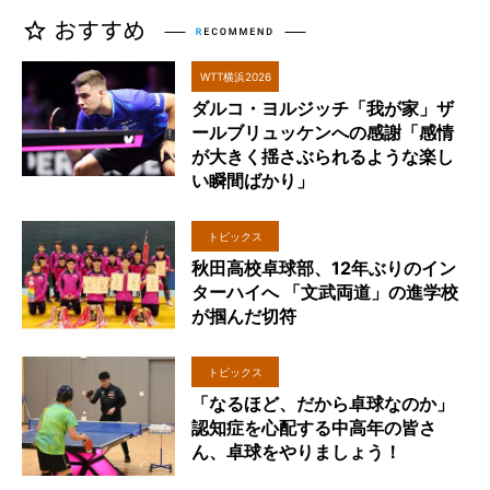
WTT横浜2026
ダルコ・ヨルジッチ「我が家」ザ
ールブリュッケンへの感謝「感情
が大きく揺さぶられるような楽し
い瞬間ばかり」
トピックス
秋田高校卓球部、12年ぶりのイン
ターハイへ 「文武両道」の進学校
が掴んだ切符
トピックス
「なるほど、だから卓球なのか」
認知症を心配する中高年の皆さ
ん、卓球をやりましょう！