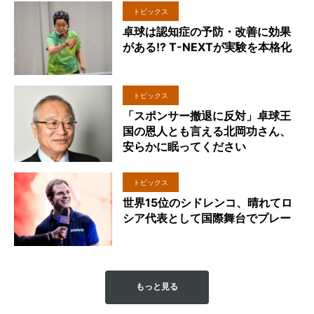
トピックス
卓球は認知症の予防・改善に効果
がある!? T-NEXTが実験を本格化
トピックス
「スポンサー撤退に反対」卓球王
国の恩人とも言える北岡功さん、
安らかに眠ってください
トピックス
世界15位のシドレンコ、晴れてロ
シア代表として国際舞台でプレー
もっと見る