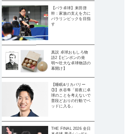
【パラ卓球】来田啓
幹：家族の支えを力に
パラリンピックを目指
す
真説 卓球おもしろ物
語2【ピンポンの発
明〜壮大な卓球物語の
幕開け】
【睡眠&リカバリー
③】水谷隼「前夜に卓
球のことを考えないで
普段どおりの行動でベ
ッドに入る」
THE FINAL 2026 全日
本卓球 男子シングル