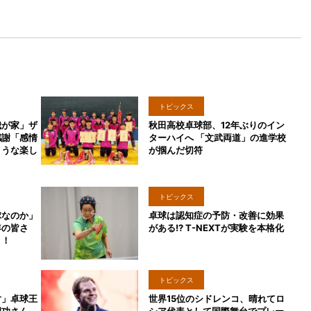
トピックス
我が家」ザ
秋田高校卓球部、12年ぶりのイン
感謝「感情
ターハイへ 「文武両道」の進学校
ような楽し
が掴んだ切符
トピックス
球なのか」
卓球は認知症の予防・改善に効果
年の皆さ
がある!? T-NEXTが実験を本格化
う！
トピックス
対」卓球王
世界15位のシドレンコ、晴れてロ
岡功さん、
シア代表として国際舞台でプレー