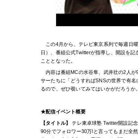
この
4
月から、テレビ東京系列で毎週日
日）、番組公式
Twitter
が指導し、開設を記
こととなった。
内容は番組MCの水谷隼、武井壮の2人が9
サーたちに「どうすればSNSの世界で有
るので、ぜひ覗いてみてはいかがだろうか
★配信イベント概要
【タイトル】
テレ東卓球塾
Twitter
開設記
90
分でフォロワー
30
万
!
と言ってもまだ全