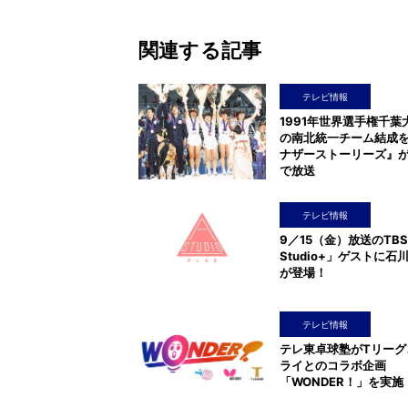
関連する記事
テレビ情報
1991年世界選手権千葉
の南北統一チーム結成
ナザーストーリーズ』がN
で放送
テレビ情報
9／15（金）放送のTB
Studio+」ゲストに石
が登場！
テレビ情報
テレ東卓球塾がTリーグ
ライとのコラボ企画
「WONDER！」を実施