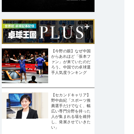
【今野の眼】なぜ中国
からあれほど「張本フ
ァン」が来ていたのだ
ろう。中国での卓球選
手人気度ランキング
【セカンドキャリア】
野中由紀「スポーツ推
薦選手だけでなく、幅
広い専門分野を持った
人が集まれる場を維持
し、発展させていきた
い」