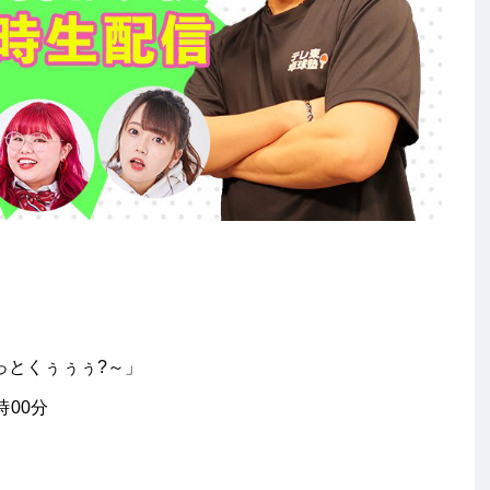
っとくぅぅぅ?～」
時00分