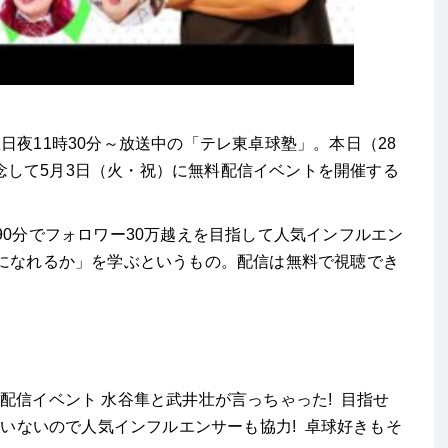
曜日夜
11
時
30
分～放送中の「テレ東卓球塾」。本日（
28
念して5月3日（火・祝）に無料配信イベントを開催する
0分でフォロワー30万越えを目指して人気インフルエン
名になれるか」を学ぶというもの。配信は無料で視聴でき
。
念配信イベント
水谷隼と武井壮が言っちゃった
!
目指せ
然いないので人気インフルエンサーも協力
!
卓球好きもそ