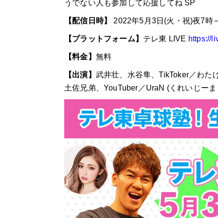
うでない人も参加して応援してね
SP
【配信日時】
2022
年
5
月
3
日
(
火・祝
)
夜
7
時
【
プラットフォーム】
テレ東
LIVE
https://
【料金】
無料
【出演】
武井壮、水谷隼、
TikToker
／わた
土佐兄弟、
YouTuber
／
UraN (
くれいじーま