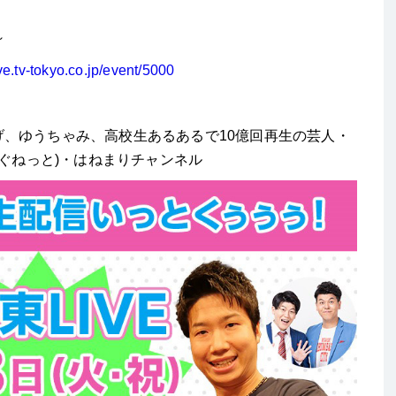
～
live.tv-tokyo.co.jp/event/5000
げ、ゆうちゃみ、
高校生あるあるで10億回再生の芸人・
ぐねっと
)
・
はねまりチャンネル