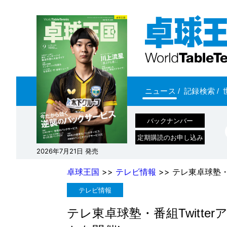
ニュース
/
記録検索
/
バックナンバー
定期購読のお申し込み
2026年7月21日 発売
卓球王国
>>
テレビ情報
>> テレ東卓球塾・
テレビ情報
テレ東卓球塾・番組Twitt