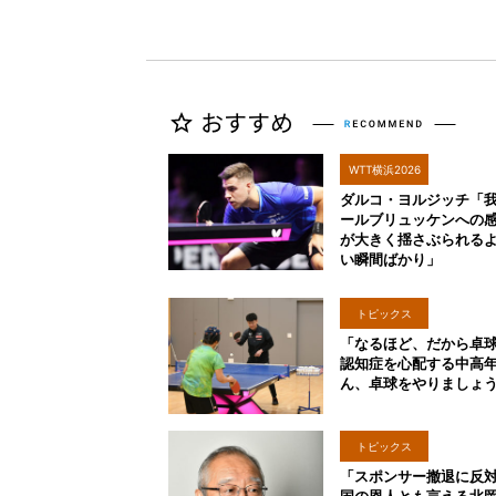
WTT横浜2026
ダルコ・ヨルジッチ「
ールブリュッケンへの
が大きく揺さぶられる
い瞬間ばかり」
トピックス
「なるほど、だから卓
認知症を心配する中高
ん、卓球をやりましょ
トピックス
「スポンサー撤退に反
国の恩人とも言える北