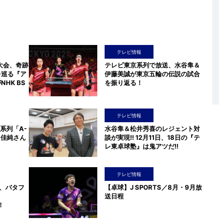
テレビ情報
大会、奇跡
テレビ東京系列で放送、水谷隼＆
を巡る『ア
伊藤美誠が東京五輪の伝説の試合
HK BS
を振り返る！
テレビ情報
S系列「A-
水谷隼＆松井秀喜のレジェント対
川佳純さん
談が実現!! 12月11日、18日の『テ
レ東卓球塾』は鬼アツだ!!
テレビ情報
、バタフ
【卓球】J SPORTS／8月・9月放
送日程
！