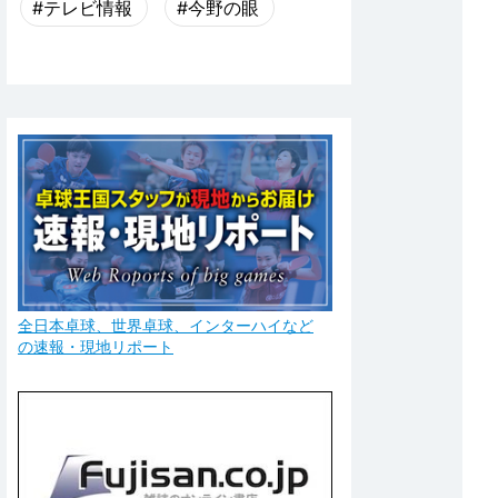
#テレビ情報
#今野の眼
全日本卓球、世界卓球、インターハイなど
の速報・現地リポート