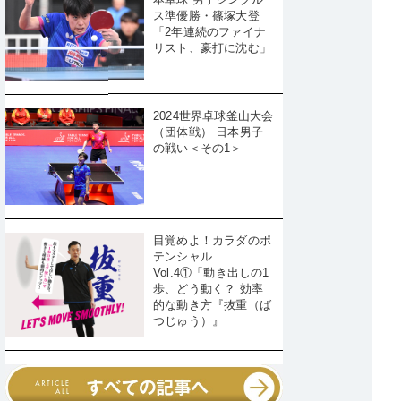
ス準優勝・篠塚大登
「2年連続のファイナ
リスト、豪打に沈む」
2024世界卓球釜山大会
（団体戦） 日本男子
の戦い＜その1＞
目覚めよ！カラダのポ
テンシャル
Vol.4①「動き出しの1
歩、どう動く？ 効率
的な動き方『抜重（ば
つじゅう）』