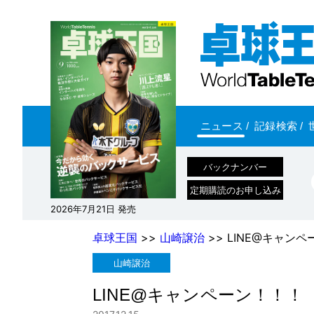
ニュース
/
記録検索
/
バックナンバー
定期購読のお申し込み
2026年7月21日 発売
卓球王国
>>
山崎譲治
>> LINE@キャン
山崎譲治
LINE@キャンペーン！！！