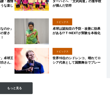
感謝「感情
ターハイへ 「文武両道」の進学校
ような楽し
が掴んだ切符
トピックス
球なのか」
卓球は認知症の予防・改善に効果
年の皆さ
がある!? T-NEXTが実験を本格化
う！
トピックス
対」卓球王
世界15位のシドレンコ、晴れてロ
岡功さん、
シア代表として国際舞台でプレー
い
もっと見る