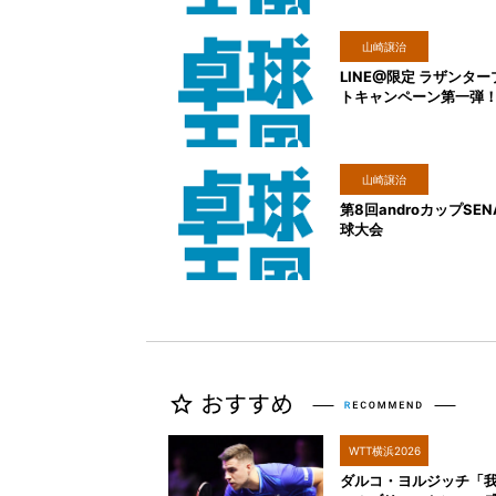
山崎譲治
LINE@限定 ラザンタ
トキャンペーン第一弾
山崎譲治
第8回androカップSEN
球大会
WTT横浜2026
ダルコ・ヨルジッチ「