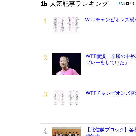
1
WTTチャンピオンズ横
2
WTT横浜。辛勝の申
プレーをしていた」
3
WTTチャンピオンズ
4
【北信越ブロック】各
戦代表