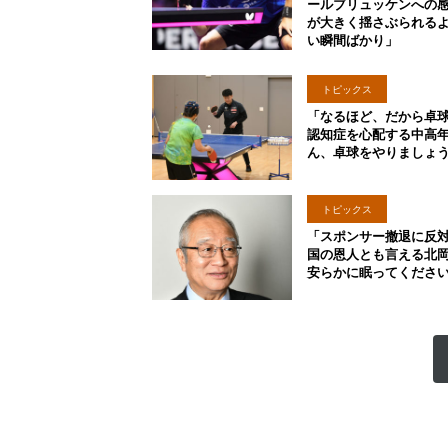
ールブリュッケンへの
が大きく揺さぶられる
い瞬間ばかり」
トピックス
「なるほど、だから卓
認知症を心配する中高
ん、卓球をやりましょ
トピックス
「スポンサー撤退に反
国の恩人とも言える北
安らかに眠ってくださ