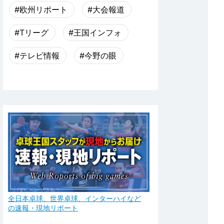
#欧州リポート
#大会報道
#Tリーグ
#王国インフォ
#テレビ情報
#今野の眼
全日本卓球、世界卓球、インターハイなど
の速報・現地リポート