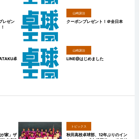
山崎譲治
ープレゼン
クーポンプレゼント！＠全日本
！！
山崎譲治
ATAKU卓
LINE@はじめました
トピックス
我が家」ザ
秋田高校卓球部、12年ぶりのイン