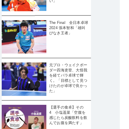
い」
The Final 全日本卓球
2024 張本智和「雄叫
びなき王者」
元プロ・ウェイクボー
ダー四海吏登、大怪我
を経てパラ卓球で輝
く。「目標として見つ
けたのが卓球で良かっ
た」
【選手の食卓】その
4 小塩遥菜「空腹を
感じたら炭酸飲料を飲
んでお腹を満たす」