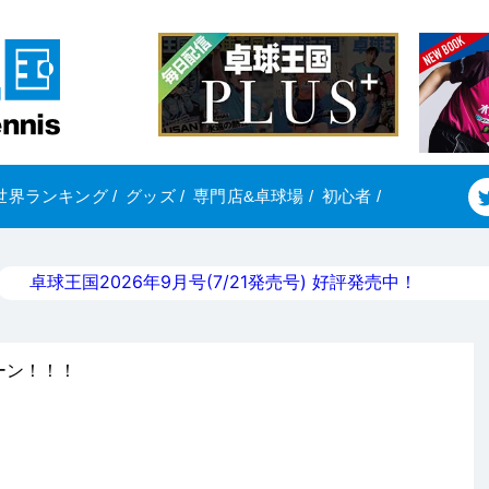
世界ランキング
/
グッズ
/
専門店&卓球場
/
初心者
/
卓球王国2026年9月号(7/21発売号) 好評発売中！
ペーン！！！