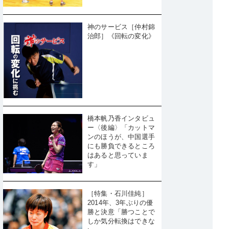
神のサービス［仲村錦
治郎］《回転の変化》
橋本帆乃香インタビュ
ー〈後編〉「カットマ
ンのほうが、中国選手
にも勝負できるところ
はあると思っていま
す」
［特集・石川佳純］
2014年、3年ぶりの優
勝と決意「勝つことで
しか気分転換はできな