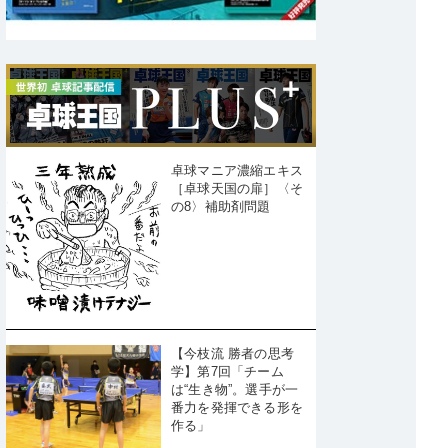
卓球マニア濃縮エキス
［卓球天国の扉］〈そ
の8〉補助剤問題
【今枝流 勝者の思考
学】第7回「チーム
は“生き物”。選手が一
番力を発揮できる形を
作る」