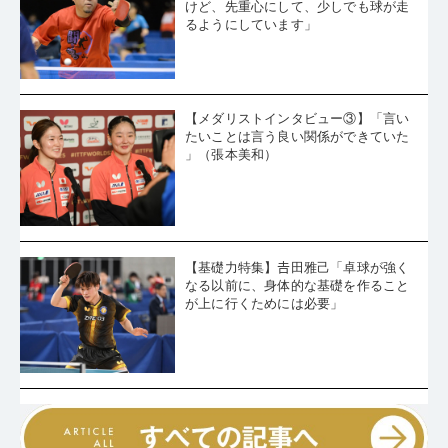
けど、先重心にして、少しでも球が走
るようにしています」
【メダリストインタビュー③】「言い
たいことは言う良い関係ができていた
」（張本美和）
【基礎力特集】𠮷田雅己「卓球が強く
なる以前に、身体的な基礎を作ること
が上に行くためには必要」