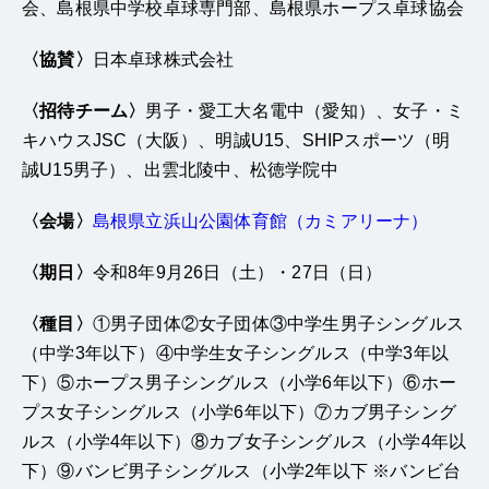
会、島根県中学校卓球専門部、島根県ホープス卓球協会
〈協賛〉
日本卓球株式会社
〈招待チーム〉
男子・愛工大名電中（愛知）、女子・ミ
キハウスJSC（大阪）、明誠U15、SHIPスポーツ（明
誠U15男子）、出雲北陵中、松徳学院中
〈会場〉
島根県立浜山公園体育館（カミアリーナ）
〈期日〉
令和8年9月26日（土）・27日（日）
〈種目〉
①男子団体②女子団体③中学生男子シングルス
（中学3年以下）④中学生女子シングルス（中学3年以
下）⑤ホープス男子シングルス（小学6年以下）⑥ホー
プス女子シングルス（小学6年以下）⑦カブ男子シング
ルス（小学4年以下）⑧カブ女子シングルス（小学4年以
下）⑨バンビ男子シングルス（小学2年以下 ※バンビ台