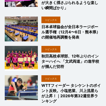
が大きく揺さぶられるような楽し
い瞬間ばかり」
トピックス
日本卓球協会が全日本ラージボー
ル選手権（12月4〜6日・熊本県）
の開催地再調整を発表
トピックス
秋田高校卓球部、12年ぶりのイン
ターハイへ 「文武両道」の進学校
が掴んだ切符
トピックス
WTTフィーダー タシケントのポイ
ント反映。小塩悠菜、川上流星ら
が上昇！｜2026年第32週世界ラ
ンキング