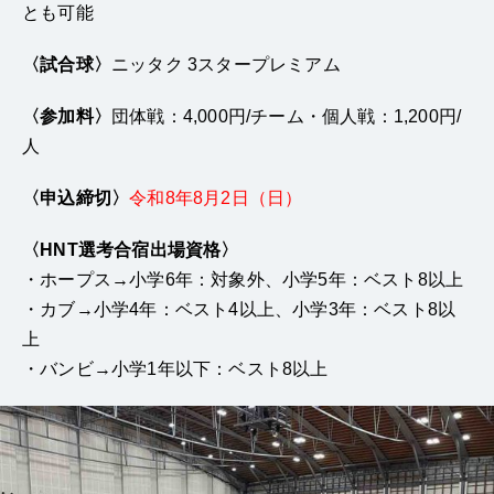
とも可能
〈試合球〉
ニッタク 3スタープレミアム
〈参加料〉
団体戦：4,000円/チーム・個人戦：1,200円/
人
〈申込締切〉
令和8年8月2日（日）
〈HNT選考合宿出場資格〉
・ホープス→小学6年：対象外、小学5年：ベスト8以上
・カブ→小学4年：ベスト4以上、小学3年：ベスト8以
上
・バンビ→小学1年以下：ベスト8以上