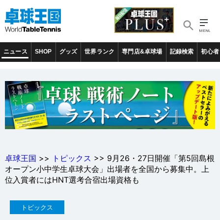
ニュース
SHOP
グッズ
世界ランク
専門店&卓球場
記録検索
初心者
卓球王国
>>
トピックス
>> 9月26・27日開催「第5回島根
オープン小中学生卓球大会」出場者を全国から募集中。上
位入賞者にはHNT選考合宿出場資格も
トピックス