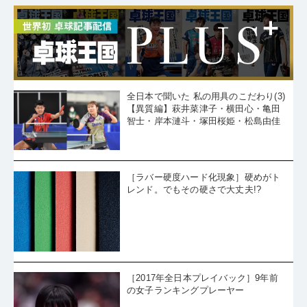
全日本で聞いた 私の用具のこだわり(3)
【異質編】萩井菜津子・横田心・亀田
智士・岸本漣斗・塚田桜姫・松島由佳
［ラバー硬度ハード化現象］硬めがト
レンド。でもその硬さで大丈夫!?
［2017年全日本プレイバック］9年前
の女子ランキングプレーヤー