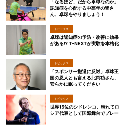
「なるほど、だから卓球なのか」
認知症を心配する中高年の皆さ
ん、卓球をやりましょう！
トピックス
卓球は認知症の予防・改善に効果
がある!? T-NEXTが実験を本格化
トピックス
「スポンサー撤退に反対」卓球王
国の恩人とも言える北岡功さん、
安らかに眠ってください
トピックス
世界15位のシドレンコ、晴れてロ
シア代表として国際舞台でプレー