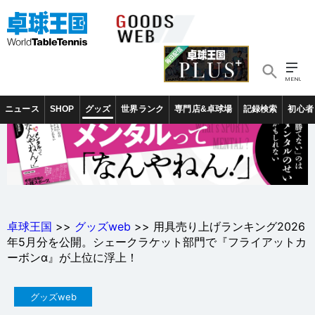
ニュース
SHOP
グッズ
世界ランク
専門店&卓球場
記録検索
初心者
卓球王国
>>
グッズweb
>> 用具売り上げランキング2026
年5月分を公開。シェークラケット部門で『フライアットカ
ーボンα』が上位に浮上！
グッズweb