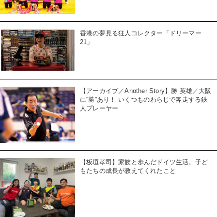
香港の夢見る狂人コレクター「ドリーマー
21」
【アーカイブ／Another Story】勝 英雄／大阪
に“勝”あり！ いくつものわらじで奔走する鉄
人プレーヤー
【板垣孝司】家族と歩んだドイツ生活。子ど
もたちの成長が教えてくれたこと