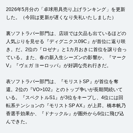
2026年5月分の「卓球用具売り上げランキング」を更新
した。（今回は更新が遅くなり失礼いたしました）
裏ソフトラバー部門は、店頭では欠品も出ているほどの
人気ぶりを見せる『ディグニクス09C』が首位に返り咲
き。だ。2位の『ロゼナ』と1カ月おきに首位を譲り合っ
ている。また、春の新入生シーズンの影響か、『マーク
V』『ヴェガ ヨーロッパ』が好調な売れ行きだ。
表ソフトラバー部門は、『モリストSP』が首位を奪
還。2位の『VO>102』とのトップ争いが長期間続いて
いる。『スペクトルS1』が3位をキープし、4位には回
転系テンションの『モリストSP AX』が上昇。橋本帆乃
香選手効果か、『ドナックル』が圏外から6位に飛び込
んできた。