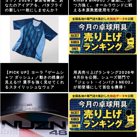
ョップ 2026」参加者募集。あ
Kihara BINGO』／優雅に、か
なたのアイデアを、バタフライ
つ力強く。 オールラウンドに戦
の新しい一枚にしませんか？
える木原美悠使用モデル
メーカー情報 |
2026/06/12
アーカイブ |
2026/06/12
【PICK UP】ヨーラ『ゲームシ
用具売り上げランキング2026年
ャツ ダッシュ』／動きの残像が
4月分を公開。シューズ部門で
見える!? 選手を強く見せてくれ
『ジェット・インパクトNEO2』
るスタイリッシュなウェア
が初登場にして首位を獲得！
アーカイブ |
2026/06/05
グッズweb |
2026/05/18