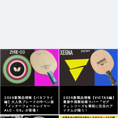
2026新製品情報【バタフライ
2026新製品情報【VICTAS編】
編】大人気ブレードの中ペン版
最新中国製粘着ラバー『ゼグ
『インナーフォースレイヤー
ナ』シリーズを筆頭に注目のア
ALC - CS』が登場！
イテムが揃う！
メーカー情報 |
2026/03/23
メーカー情報 |
2026/03/22