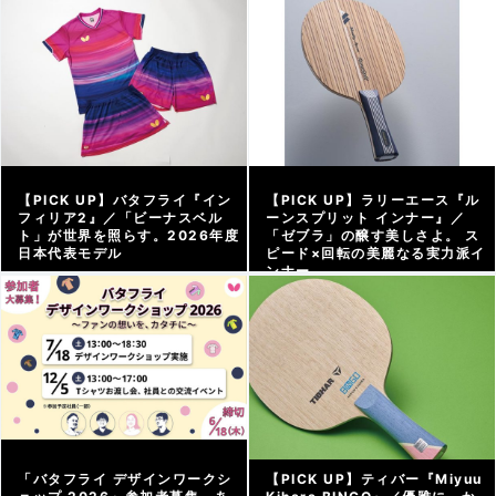
アーカイブ |
2026/07/29
アーカイブ |
2026/07/17
【PICK UP】バタフライ『イン
【PICK UP】ラリーエース『ル
フィリア2』／「ビーナスベル
ーンスプリット インナー』／
ト」が世界を照らす。2026年度
「ゼブラ」の醸す美しさよ。 ス
日本代表モデル
ピード×回転の美麗なる実力派イ
ンナー
アーカイブ |
2026/07/11
アーカイブ |
2026/07/03
「バタフライ デザインワークシ
【PICK UP】ティバー『Miyuu