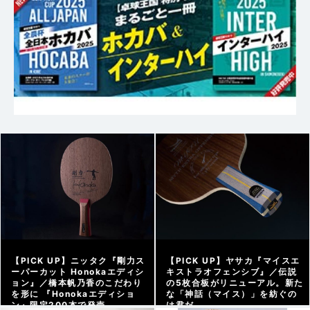
【PICK UP】ニッタク『剛力ス
【PICK UP】ヤサカ『マイスエ
ーパーカット Honokaエディシ
キストラオフェンシブ』／伝説
ョン』／橋本帆乃香のこだわり
の5枚合板がリニューアル。新た
を形に 『Honokaエディショ
な「神話（マイス）」を紡ぐの
ン』限定200本で発売
は君だ