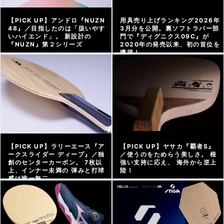
【PICK UP】アンドロ『NUZN
用具売り上げランキング2026年
48』／目指したのは「扱いやす
3月分を公開。裏ソフトラバー部
いハイエンド」。 新設計の
門で『ディグニクス09C』が
『NUZN』第２シリーズ
2020年の発売以来、初の首位を
獲得！
アーカイブ |
2026/04/16
グッズweb |
2026/04/15
【PICK UP】ラリーエース『ア
【PICK UP】ヤサカ『覇者S』
ークスライダー ディープ』／独
／使うのをためらう美しさ。 根
創のセンターカーボン。 7枚以
強い支持に応え、 海外から逆上
上、インナー未満の 弾みと打球
陸！
感は唯一無二
アーカイブ |
2026/04/03
アーカイブ |
2026/04/10