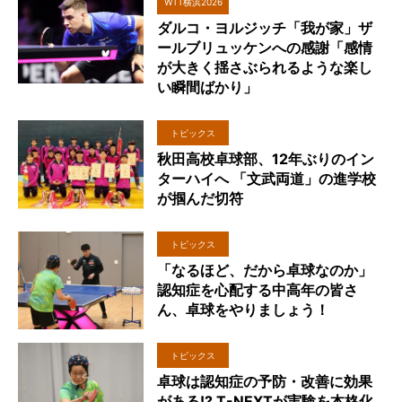
WTT横浜2026
ダルコ・ヨルジッチ「我が家」ザ
ールブリュッケンへの感謝「感情
が大きく揺さぶられるような楽し
い瞬間ばかり」
トピックス
秋田高校卓球部、12年ぶりのイン
ターハイへ 「文武両道」の進学校
が掴んだ切符
トピックス
「なるほど、だから卓球なのか」
認知症を心配する中高年の皆さ
ん、卓球をやりましょう！
トピックス
卓球は認知症の予防・改善に効果
がある!? T-NEXTが実験を本格化