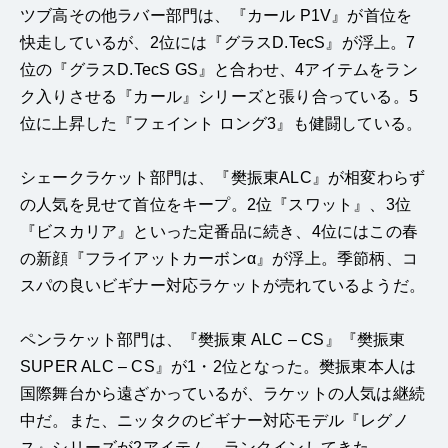
ツブ高その他ラバー部門は、『カール P1V』が首位を
快走しているが、2位には『グラスD.TecS』が浮上。7
位の『グラスD.TecS GS』と合わせ、4アイテムをラン
ク入りさせる『カール』シリーズと張り合っている。5
位に上昇した『フェイント ロング3』も健闘している。
シェークラケット部門は、『樊振東ALC』が相変わらず
の人気を見せて首位をキープ。2位『スワット』、3位
『ビスカリア』といった定番品に続き、4位にはこの春
の新顔『フライアットカーボンα』が浮上。季節柄、コ
スパの良いビギナー対応ラケットが売れているようだ。
ペンラケット部門は、『樊振東 ALC – CS』『樊振東
SUPER ALC – CS』が1・2位となった。樊振東本人は
国際舞台から遠ざかっているが、ラケットの人気は継続
中だ。また、ニッタクのビギナー対応モデル『レグノ
ス』シリーズが2アイテム、ランクインしてきた。