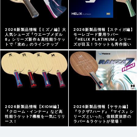
2026新製品情報【ミズノ編】大
2026新製品情報【スティガ編】
人気シューズ『ウエーブメダル
モーレゴード愛用ラバー
8』シリーズ新作＆高性能ラケッ
『HELIX PLATINUM』シリー
トで「攻め」のラインナップ
ズが目玉！ラケットも秀作揃い
メーカー情報 |
2026/03/27
メーカー情報 |
2026/03/26
2026新製品情報【XIOM編】
2026新製品情報【ヤサカ編】
『クローム・インナー』など高
『ラクザ7ハード』『マイス』シ
性能ラケット7機種を一気にリリ
リーズといった、信頼度抜群の
ース！
ラバー＆ラケットが登場！
メーカー情報 |
2026/03/25
メーカー情報 |
2026/03/24