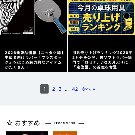
2026新製品情報【ニッタク編】
用具売り上げランキング2026年
中級者向けラバー『ブラスタッ
2月分を公開。裏ソフトラバー部
ク』をはじめ魅力的なアイテム
門で『ロゼナ』が2カ月ぶりに
がたくさん！
「定位置」の首位を奪還
メーカー情報 |
2026/03/21
グッズweb |
2026/03/17
1
2
3
…
42
次へ »