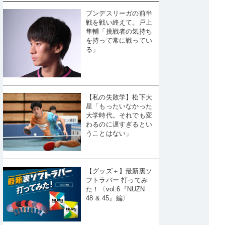
ブンデスリーガの前半
戦を戦い終えて。戸上
隼輔「挑戦者の気持ち
を持って常に戦ってい
る」
【私の失敗学】松下大
星「もったいなかった
大学時代。それでも変
わるのに遅すぎるとい
うことはない」
【グッズ＋】最新裏ソ
フトラバー 打ってみ
た！〈vol.6『NUZN
48 & 45』編〉