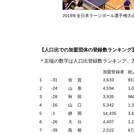
2019年全日本ラージボール選手権大
【人口比での加盟団体の登録数ランキング
＊左端の数字は人口比登録数ランキング、
加盟登録者
総
1
-31
佐 賀
3,633
81
2
-24
山 形
4,594
1,
3
-28
秋 田
3,935
96
4
-16
山 口
5,342
1,
5
-1
静 岡
14,435
3,
6
-26
大 分
4,407
1,
7
-39
島 根
2,522
67