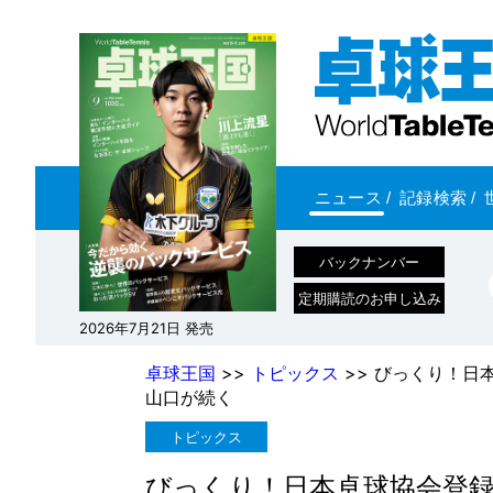
ニュース
/
記録検索
/
バックナンバー
定期購読のお申し込み
2026年7月21日 発売
卓球王国
>>
トピックス
>> びっくり！日
山口が続く
トピックス
びっくり！日本卓球協会登録