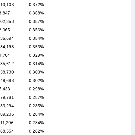
313,103
0.372%
3,847
0.368%
202,358
0.357%
2,065
0.356%
335,694
0.354%
834,198
0.353%
9,704
0.329%
035,612
0.314%
238,730
0.303%
049,683
0.302%
7,433
0.298%
979,781
0.287%
133,294
0.285%
589,206
0.284%
211,206
0.284%
868,554
0.282%