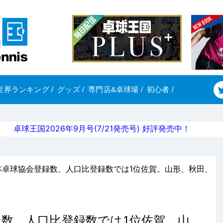
世界ランキング
/
グッズ
/
専門店&卓球場
/
初心者
/
卓球王国2026年9月号(7/21発売号) 好評発売中！
本卓球協会登録数、人口比登録数では1位佐賀。山形、秋田、
数、人口比登録数では1位佐賀。山