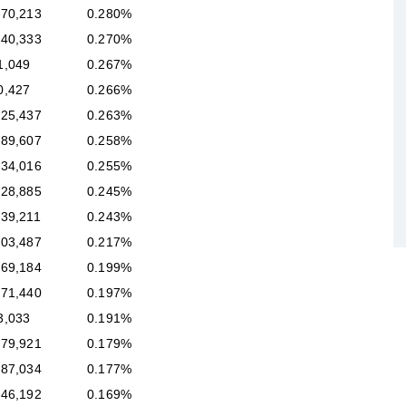
070,213
0.280%
940,333
0.270%
1,049
0.267%
0,427
0.266%
325,437
0.263%
889,607
0.258%
934,016
0.255%
228,885
0.245%
739,211
0.243%
303,487
0.217%
469,184
0.199%
771,440
0.197%
3,033
0.191%
579,921
0.179%
287,034
0.177%
546,192
0.169%