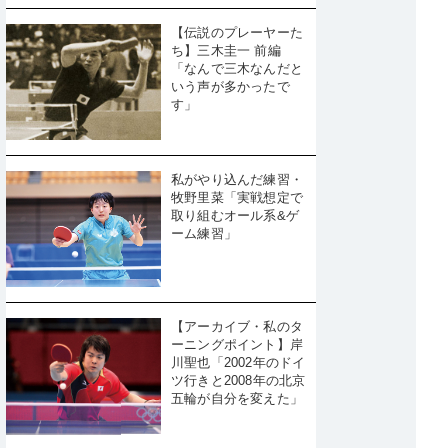
【伝説のプレーヤーた
ち】三木圭一 前編
「なんで三木なんだと
いう声が多かったで
す」
私がやり込んだ練習・
牧野里菜「実戦想定で
取り組むオール系&ゲ
ーム練習」
【アーカイブ・私のタ
ーニングポイント】岸
川聖也「2002年のドイ
ツ行きと2008年の北京
五輪が自分を変えた」