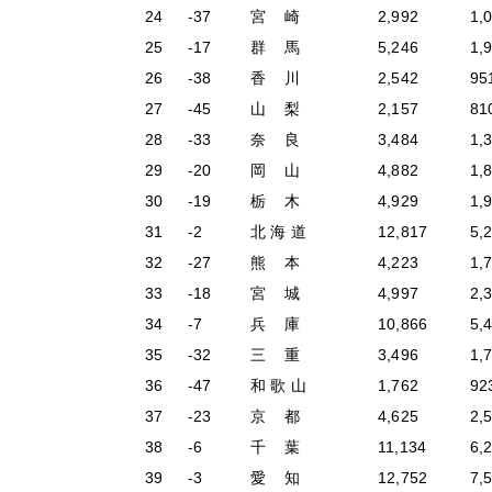
24
-37
宮 崎
2,992
1,
25
-17
群 馬
5,246
1,
26
-38
香 川
2,542
95
27
-45
山 梨
2,157
81
28
-33
奈 良
3,484
1,
29
-20
岡 山
4,882
1,
30
-19
栃 木
4,929
1,
31
-2
北 海 道
12,817
5,
32
-27
熊 本
4,223
1,
33
-18
宮 城
4,997
2,
34
-7
兵 庫
10,866
5,
35
-32
三 重
3,496
1,
36
-47
和 歌 山
1,762
92
37
-23
京 都
4,625
2,
38
-6
千 葉
11,134
6,
39
-3
愛 知
12,752
7,