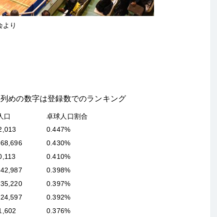
会より
】
2列めの数字は登録数でのランキング
人口
卓球人口割合
2,013
0.447%
068,696
0.430%
0,113
0.410%
342,987
0.398%
635,220
0.397%
124,597
0.392%
1,602
0.376%