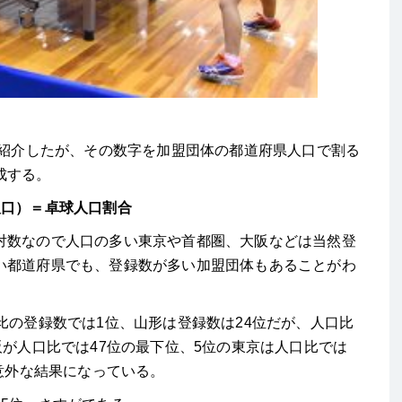
に紹介したが、その数字を加盟団体の都道府県人口で割る
成する。
人口）＝卓球人口割合
対数なので人口の多い東京や首都圏、大阪などは当然登
い都道府県でも、登録数が多い加盟団体もあることがわ
比の登録数では1位、山形は登録数は24位だが、人口比
阪が人口比では47位の最下位、5位の東京は人口比では
、意外な結果になっている。