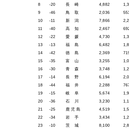
8
-20
長 崎
4,882
1,
9
-46
鳥 取
2,036
55
10
-11
新 潟
7,866
2,
11
-40
高 知
2,467
69
12
-22
愛 媛
4,730
1,
13
-13
福 島
6,482
1,
14
-42
徳 島
2,369
71
15
-35
富 山
3,255
1,
16
-30
青 森
3,748
1,
17
-14
長 野
6,194
2,
18
-44
福 井
2,288
76
19
-15
岐 阜
5,674
1,
20
-36
石 川
3,230
1,
21
-25
鹿 児 島
4,519
1,
22
-34
岩 手
3,434
1,
23
-10
茨 城
8,100
2,