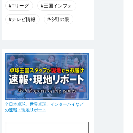
#Tリーグ
#王国インフォ
#テレビ情報
#今野の眼
全日本卓球、世界卓球、インターハイなど
の速報・現地リポート