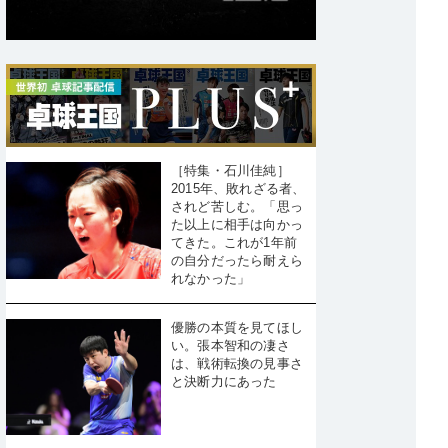
［特集・石川佳純］
2015年、敗れざる者、
されど苦しむ。「思っ
た以上に相手は向かっ
てきた。これが1年前
の自分だったら耐えら
れなかった」
優勝の本質を見てほし
い。張本智和の凄さ
は、戦術転換の見事さ
と決断力にあった