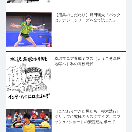
【用具のこだわり】野田颯太「バック
はテナジーシリーズを全て試した」
卓球マニア養成ギブス［ようこそ卓球
地獄へ］私の高校時代
［こだわりすぎた男たち 杉木浩行］
グリップに究極のカスタマイズ。スマ
ッシュ×ショートの安定感を求めて