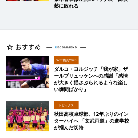
菘に敗れる
WTT横浜2026
ダルコ・ヨルジッチ「我が家」ザ
ールブリュッケンへの感謝「感情
が大きく揺さぶられるような楽し
い瞬間ばかり」
トピックス
秋田高校卓球部、12年ぶりのイン
ターハイへ 「文武両道」の進学校
が掴んだ切符