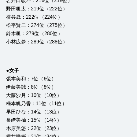
岩井田駿斗：216位（219位）
野田颯太：219位（222位）
横谷晟：222位（224位）
松平賢二：274位（275位）
鈴木颯：279位（280位）
小林広夢：289位（288位）
●女子
張本美和：7位（6位）
伊藤美誠：8位（8位）
大藤沙月：10位（10位）
橋本帆乃香：11位（11位）
早田ひな：14位（13位）
長﨑美柚：15位（14位）
木原美悠：22位（23位）
横井咲桜：31位（34位）