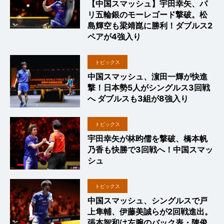
【中国スマッシュ】宇田幸矢、パ
リ五輪銀のモーレゴード撃破。松
島輝空も梁靖崑に勝利！ダブルス2
ペアが4強入り
トピックス
中国スマッシュ、濵田一輝が快進
撃！日本勢5人がシングルス3回戦
へ ダブルスも3組が8強入り
トピックス
宇田幸矢が林昀儒を撃破、橋本帆
乃香も快勝で3回戦へ！中国スマッ
シュ
トピックス
中国スマッシュ、シングルスで戸
上隼輔、伊藤美誠らが2回戦進出。
張本智和は左腕のバック表・陳俊