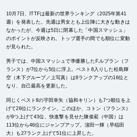
10月7日、ITTFは最新の世界ランキング（2025年第41
週）を発表した。先週は男女とも上位陣に大きな動きは
なかったが、今週は5日に閉幕した「中国スマッシュ」
のポイントが反映され、トップ選手の間でも順位に変動
が見られた。
男子では、中国スマッシュで準優勝したF.ルブラン（フ
ランス）が7位から5位に浮上。ベスト8入りした松島輝
空（木下グループ／上写真）は8ランクアップの16位と
なり、自己最高を更新した。
同じくベスト8の宇田幸矢（協和キリン）も7つ順位を上
げて26位にランクイン。このほか、コトン（フランス）
が9つ上げて43位、快進撃を見せた陳俊菘（中国）は
113位から46位にジャンプアップ。濵田一輝（早稲田
大）も27ランク上げて51位に上昇した。