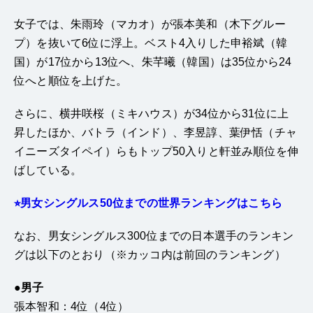
女子では、朱雨玲（マカオ）が張本美和（木下グルー
プ）を抜いて6位に浮上。ベスト4入りした申裕斌（韓
国）が17位から13位へ、朱芊曦（韓国）は35位から24
位へと順位を上げた。
さらに、横井咲桜（ミキハウス）が34位から31位に上
昇したほか、バトラ（インド）、李昱諄、葉伊恬（チャ
イニーズタイペイ）らもトップ50入りと軒並み順位を伸
ばしている。
⭐︎男女シングルス50位までの世界ランキングはこちら
なお、男女シングルス300位までの日本選手のランキン
グは以下のとおり（※カッコ内は前回のランキング）
●男子
張本智和：4位（4位）