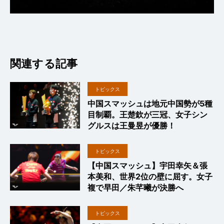
関連する記事
トピックス
中国スマッシュは地元中国勢が5種
目制覇。王楚欽が三冠、女子シン
グルスは王曼昱が優勝！
トピックス
【中国スマッシュ】宇田幸矢＆張
本美和、世界2位の壁に屈す。女子
複で早田／朱芊曦が決勝へ
トピックス