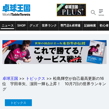
ニュース
SHOP
グッズ
世界ランク
専門店&卓球場
記録検索
初心者
卓球王国
>>
トピックス
>> 松島輝空が自己最高更新の16
位 宇田幸矢、濵田一輝も上昇！ 10月7日の世界ランキン
グ
トピックス