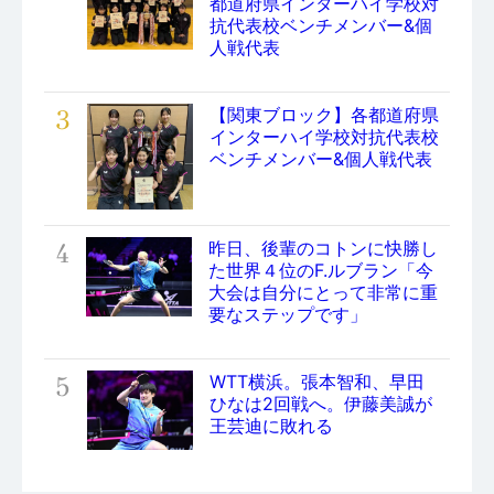
都道府県インターハイ学校対
抗代表校ベンチメンバー&個
人戦代表
3
【関東ブロック】各都道府県
インターハイ学校対抗代表校
ベンチメンバー&個人戦代表
4
昨日、後輩のコトンに快勝し
た世界４位のF.ルブラン「今
大会は自分にとって非常に重
要なステップです」
5
WTT横浜。張本智和、早田
ひなは2回戦へ。伊藤美誠が
王芸迪に敗れる