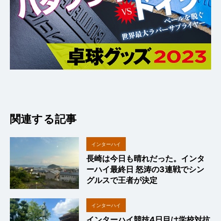
関連する記事
インターハイ
長崎は今日も晴れだった。インタ
2024
ーハイ最終日 怒涛の3連戦でシン
グルスで王者が決定
インターハイ
インターハイ競技4日目は学校対抗
2024