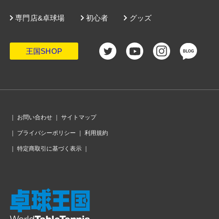
／青木咲智が頂点に
・
男子学校対抗決勝は愛工大名電vs.遊学館に。選抜王者の出雲北
陵は遊学館との激戦に散る
専門店&卓球場
初心者
グッズ
・
女子学校対抗決勝は桜丘vs.リベルテに。山陽学園と遊学館はベ
スト4で終戦
・
インターハイ競技3日目はダブルスで優勝ペアが決定。シングル
スは今日から試合がスタート
・
33年ぶりの学校対抗で明徳義塾に善戦、ダブルスもベスト16に
あと一歩。「男子校ラストイヤー」沼田のインターハイ
王国SHOP
・
男女ダブルス3回戦が終了。学校対抗に不出場の四天王寺、愛み
大瑞穂ペアも4回戦に進出
・
男子学校対抗ベスト４が決定。遊学館が昨年準Vの明豊を、静岡
学園は野田学園を下す
・
女子学校対抗ベスト4が出揃う。準決勝は山陽学園vs.桜丘、遊
学館vs.リベルテに
・
男子学校対抗はベスト8が出揃う。昨年準優勝の明豊は富田を大
逆転で下す
・
女子学校対抗はベスト8が決定。選抜準Vの横浜隼人はリベルテ
に敗戦、地元・鎮西学院は武蔵野に迫るも惜敗
・
インターハイ競技2日目はダブルスがスタート。学校対抗ではベ
｜
お問い合わせ
｜
サイトマップ
スト4が決定
・
初出場侮るなかれ。男子・足立学園、女子・鳥取城北が16強進
｜
プライバシーポリシー
｜
利用規約
出。早実、一関第二も奮闘
・
鎮西学院高が女子学校対抗でベスト16進出！地元・長崎勢が大
声援を受けてインターハイの舞台に立つ！
｜
特定商取引に基づく表示
｜
・
新潟産大附は前回3位の育英に勝利！学館浦安は創部初のベスト
16進出！
・
「学校では溶接とか旋盤してます」工業ガールズの快進撃！ 初
出場・八戸工業が選抜3位を破る
・
男子学校対抗2回戦までが終了。7連覇を狙う愛工大名電、選抜
王者の出雲北陵らがベスト16に進出
・
女子学校対抗2回戦が終了しベスト16が決定。優勝候補のリベル
テ、昨年準Vの明徳義塾などは順当に3回戦へ
・
女子学校対抗1回戦が終了。初出場の八戸工業、鳥取城北が初戦
を突破
・
インターハイ競技1日目は男女学校対抗でベスト16が出揃う。今