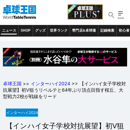
ニュース
SHOP
グッズ
世界ランク
専門店&卓球場
記録検索
初心者
卓球王国
>>
インターハイ2024
>> 【インハイ女子学校対
抗展望】初V狙うリベルテと64年ぶり頂点目指す桜丘、大
型戦力2校が戦線をリード
インターハイ2024
【インハイ女子学校対抗展望】初V狙