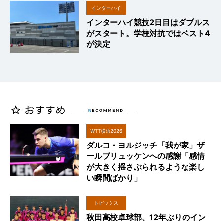
インターハイ
インターハイ競技2日目はダブルス
2024
がスタート。学校対抗ではベスト4
が決定
WTT横浜2026
ダルコ・ヨルジッチ「我が家」ザ
ールブリュッケンへの感謝「感情
が大きく揺さぶられるような楽し
い瞬間ばかり」
トピックス
秋田高校卓球部、12年ぶりのイン