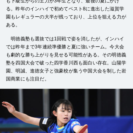
も下級生からの主力が3年生となり、最後の夏にかけ
る。昨年のインハイで初めてベスト8に進出した滋賀学
園もレギュラーの大半が残っており、上位を狙える力が
ある。
明徳義塾も選抜では1回戦で姿を消したが、インハイ
では昨年まで3年連続準優勝と夏に強いチーム。今大会
も劇的な勝ち上がりを見せる可能性がある。その明徳義
塾を四国大会で破った四学香川西も面白い存在。山陽学
園、明誠、進徳女子と強豪校が集う中国大会を制した岩
国商業にも注目だ。