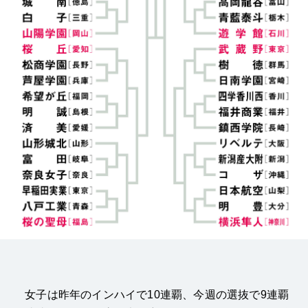
女子は昨年のインハイで10連覇、今週の選抜で9連覇