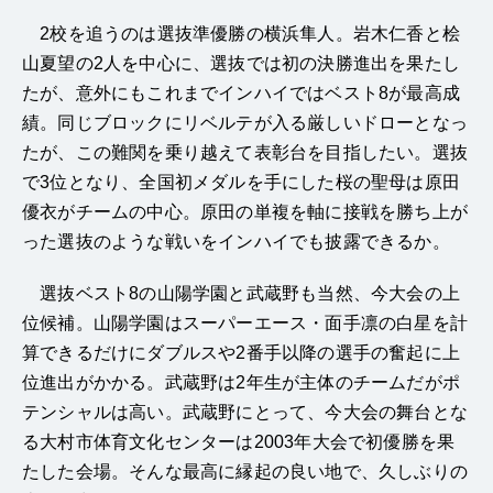
2校を追うのは選抜準優勝の横浜隼人。岩木仁香と桧
山夏望の2人を中心に、選抜では初の決勝進出を果たし
たが、意外にもこれまでインハイではベスト8が最高成
績。同じブロックにリベルテが入る厳しいドローとなっ
たが、この難関を乗り越えて表彰台を目指したい。選抜
で3位となり、全国初メダルを手にした桜の聖母は原田
優衣がチームの中心。原田の単複を軸に接戦を勝ち上が
った選抜のような戦いをインハイでも披露できるか。
選抜ベスト8の山陽学園と武蔵野も当然、今大会の上
位候補。山陽学園はスーパーエース・面手凛の白星を計
算できるだけにダブルスや2番手以降の選手の奮起に上
位進出がかかる。武蔵野は2年生が主体のチームだがポ
テンシャルは高い。武蔵野にとって、今大会の舞台とな
る大村市体育文化センターは2003年大会で初優勝を果
たした会場。そんな最高に縁起の良い地で、久しぶりの