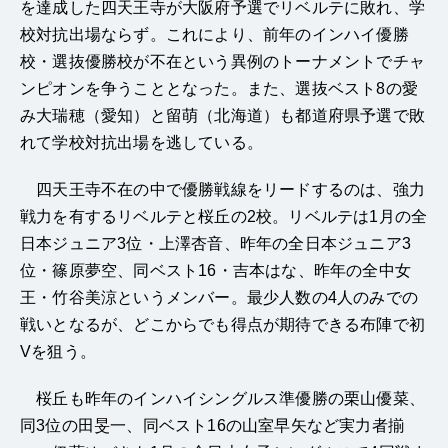
を達成した四天王寺が大阪府予選でリベルテに敗れ、学
校対抗出場ならず。これにより、前年のインハイ優勝
校・選抜優勝校が不在という異例のトーナメントでチャ
ンピオンを争うこととなった。また、選抜ベスト8の愛
み大瑞穂（愛知）と留萌（北海道）も都道府県予選で敗
れて学校対抗出場を逃している。
四天王寺不在の中で優勝戦線をリードするのは、強力
戦力を有するリベルテと桜丘の2校。リベルテは1月の全
日本ジュニア3位・上澤杏音、昨年の全日本ジュニア3
位・篠原夢空、同ベスト16・吉本はな、昨年の全中女
王・竹谷美涼というメンバー。最少人数の4人のみでの
戦いとなるが、どこからでも得点が期待できる布陣で初
Vを狙う。
桜丘も昨年のインハイシングルス準優勝の栗山優菜、
同3位の田旻一、同ベスト16の山室早矢など実力者揃