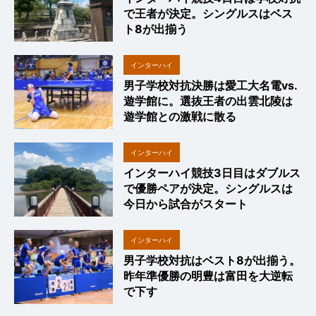
で王者が決定。シングルスはベス
ト8が出揃う
インターハイ
男子学校対抗決勝は愛工大名電vs.
2024
遊学館に。選抜王者の出雲北陵は
遊学館との激戦に散る
インターハイ
インターハイ競技3日目はダブルス
2024
で優勝ペアが決定。シングルスは
今日から試合がスタート
インターハイ
男子学校対抗はベスト8が出揃う。
2024
昨年準優勝の明豊は富田を大逆転
で下す