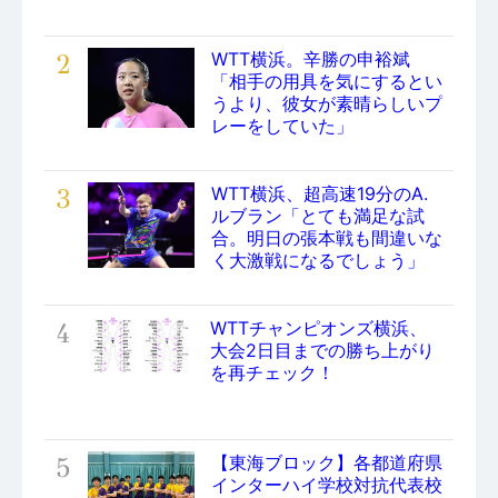
2
WTT横浜。辛勝の申裕斌
「相手の用具を気にするとい
うより、彼女が素晴らしいプ
レーをしていた」
3
WTT横浜、超高速19分のA.
ルブラン「とても満足な試
合。明日の張本戦も間違いな
く大激戦になるでしょう」
4
WTTチャンピオンズ横浜、
大会2日目までの勝ち上がり
を再チェック！
5
【東海ブロック】各都道府県
インターハイ学校対抗代表校