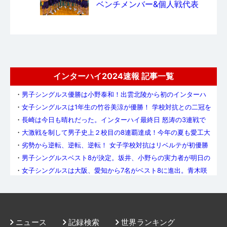
ベンチメンバー&個人戦代表
インターハイ2024速報 記事一覧
・
男子シングルス優勝は小野泰和！出雲北陵から初のインターハ
イ王者が誕生！
・
女子シングルスは1年生の竹谷美涼が優勝！ 学校対抗との二冠を
達成
・
長崎は今日も晴れだった。インターハイ最終日 怒涛の3連戦で
シングルスで王者が決定
・
大激戦を制して男子史上２校目の8連覇達成！今年の夏も愛工大
名電が頂点に立つ！
・
劣勢から逆転、逆転、逆転！ 女子学校対抗はリベルテが初優勝
・
男子シングルスベスト8が決定。坂井、小野らの実力者が明日の
準々決勝に駒を進める
・
女子シングルスは大阪、愛知から7名がベスト8に進出。青木咲
智、栗山優菜は苦戦を乗り越え準々決勝へ
・
インターハイ競技4日目は学校対抗で王者が決定。シングルスは
ベスト8が出揃う
・
学校から唯一のインターハイ出場、されど観客席からは大声
援。渡辺啓記が最初で最後のインターハイに挑む
・
男子ダブルスの頂点に立ったのは坂井雄飛／面田知己！愛工大
名電は男子ダブルスで4連覇
・
女子ダブルスは四天王寺が意地の1・2フィニッシュ！ 伊藤詩菜
ニュース
記録検索
世界ランキング