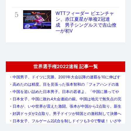
5
WTTフィーダー ビエンチャ
ン、赤江夏星が単複2冠達
成 男子シングルスで吉山僚
一が初V
世界選手権2022速報 記事一覧
・
中国男子、ドイツに完勝。2001年大会以降の連覇を10に伸ばす
・
高めたのは精度。目を見張った張本智和の「フォアハンドの進
化」
・
中国を追い詰めた日本男子。日本の若者よ、「中国に勝ってや
る」という意志を持て
・
日本女子、中国に敗れ4大会連続の銀。中国は地元で無失点の完
全V&5連覇達成
・
日本が、いや世界が震えた激闘。張本が中国から2点取り。新生
日本男子、中国を追いつめる
・
好調ドゥダが2点取り。男子ドイツが韓国との激戦制して決勝へ
・
日本女子、フルゲーム2試合を制しドイツも3-0で撃破！ いざ中
国との決勝へ
・
やったぜ、日本男子!! 前回大会の雪辱を果たし、銅メダル以上