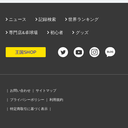
が確定。明日の準決勝で中国とスウェーデンの勝者に挑む
・
中国女子の強さ、まざまざ。タイペイ寄せ付けず、無失点で決
勝進出
・
メダルを賭けた死闘。男子準々決勝はドイツと韓国が制する
・
決戦の金曜日。日本男子はポルトガルとメダルを懸けて激突。
ニュース
記録検索
世界ランキング
女子は準決勝でドイツと対戦
・
スロバキアにリベンジ許さず。6戦連続完封勝利で日本女子の銅
メダル以上が確定
専門店&卓球場
初心者
グッズ
・
中国とドイツがあっという間に完勝。男子で8強出揃う
・
女子はチャイニーズタイペイとドイツがメダル確定。男子はポ
ルトガルがスロベニアを完封
・
日本女子、強さ見せつけ韓国も完封。準々決勝ではスロバキア
と再戦
王国SHOP
・
日本男女とも8強進出。決勝T初日、1回戦12試合の結果
・
日本男子、会心のプレーでブラジルをストレートで撃破。戸上
がカルデラノを破る金星
・
決勝T 1回戦開始。女子ドイツはプエルトリコの勢いをシャット
アウト。男子韓国は盤石
・
会場のフロアは、強い光が照りつける「常夏」の空間
・
10月5日、男子は日本時間16時からブラジル戦。女子は20時30
分から韓国と激突！
・
日本女子、いきなり日韓決戦。決勝トーナメントのドローはこ
｜
お問い合わせ
｜
サイトマップ
ちら
・
日本男子の初戦はブラジル。準決勝で中国と当たるドローに！
｜
プライバシーポリシー
｜
利用規約
・
わずか1時間でウズベキスタンを圧倒。日本女子が4戦無失点で
グループ1位通過
｜
特定商取引に基づく表示
｜
・
グループリーグが終了。男女各グループの結果
・
ハンガリーに勝ち全勝の日本男子。グループ3を1位で通過する!!
・
予選リーグも大詰め。男子ブラジル、女子プエルトリコらが決