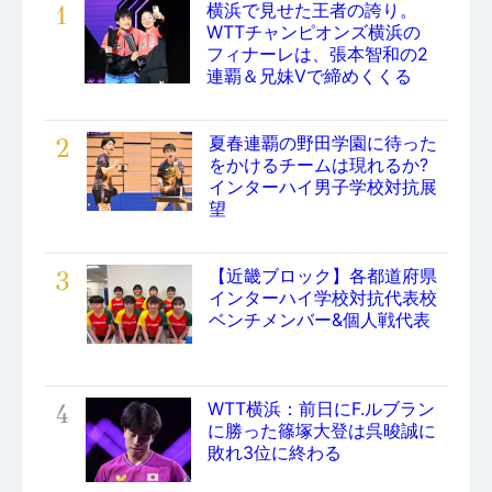
1
横浜で見せた王者の誇り。
WTTチャンピオンズ横浜の
フィナーレは、張本智和の2
連覇＆兄妹Vで締めくくる
2
夏春連覇の野田学園に待った
をかけるチームは現れるか?
インターハイ男子学校対抗展
望
3
【近畿ブロック】各都道府県
インターハイ学校対抗代表校
ベンチメンバー&個人戦代表
4
WTT横浜：前日にF.ルブラン
に勝った篠塚大登は呉晙誠に
敗れ3位に終わる