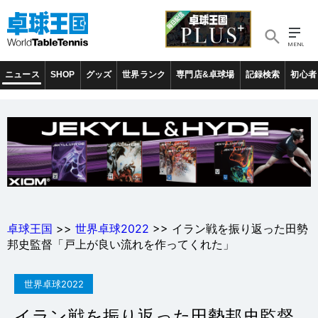
ニュース
SHOP
グッズ
世界ランク
専門店&卓球場
記録検索
初心者
卓球王国
>>
世界卓球2022
>> イラン戦を振り返った田勢
邦史監督「戸上が良い流れを作ってくれた」
世界卓球2022
イラン戦を振り返った田勢邦史監督