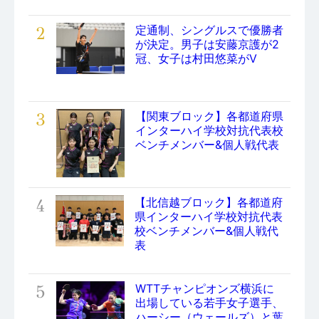
2
定通制、シングルスで優勝者
が決定。男子は安藤京護が2
冠、女子は村田悠菜がV
3
【関東ブロック】各都道府県
インターハイ学校対抗代表校
ベンチメンバー&個人戦代表
4
【北信越ブロック】各都道府
県インターハイ学校対抗代表
校ベンチメンバー&個人戦代
表
5
WTTチャンピオンズ横浜に
出場している若手女子選手、
ハーシー（ウェールズ）と葉