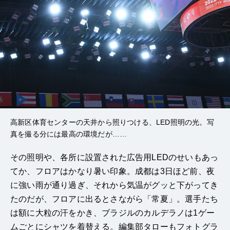
高新区体育センターの天井から照りつける、LED照明の光。写
真を撮る分には最高の環境だが……
その照明や、各所に設置された広告用LEDのせいもあっ
てか、フロアはかなり暑い印象。成都は3日ほど前、夜
に強い雨が通り過ぎ、それから気温がグッと下がってき
たのだが、フロアに出るとさながら「常夏」。選手たち
は額に大粒の汗をかき、ブラジルのカルデラノは1ゲー
ムごとにシャツを着替える。編集部タローもフォトグラ