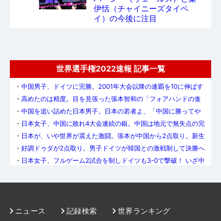
伊恬（チャイニーズタイペ
イ）の今後に注目
世界選手権2022速報 記事一覧
・
中国男子、ドイツに完勝。2001年大会以降の連覇を10に伸ばす
・
高めたのは精度。目を見張った張本智和の「フォアハンドの進
化」
・
中国を追い詰めた日本男子。日本の若者よ、「中国に勝ってや
る」という意志を持て
・
日本女子、中国に敗れ4大会連続の銀。中国は地元で無失点の完
全V&5連覇達成
・
日本が、いや世界が震えた激闘。張本が中国から2点取り。新生
日本男子、中国を追いつめる
・
好調ドゥダが2点取り。男子ドイツが韓国との激戦制して決勝へ
・
日本女子、フルゲーム2試合を制しドイツも3-0で撃破！ いざ中
国との決勝へ
・
やったぜ、日本男子!! 前回大会の雪辱を果たし、銅メダル以上
が確定。明日の準決勝で中国とスウェーデンの勝者に挑む
・
中国女子の強さ、まざまざ。タイペイ寄せ付けず、無失点で決
勝進出
・
メダルを賭けた死闘。男子準々決勝はドイツと韓国が制する
・
決戦の金曜日。日本男子はポルトガルとメダルを懸けて激突。
ニュース
記録検索
世界ランキング
女子は準決勝でドイツと対戦