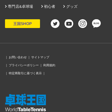
・
スロバキアにリベンジ許さず。6戦連続完封勝利で日本女子の銅
メダル以上が確定
専門店&卓球場
初心者
グッズ
・
中国とドイツがあっという間に完勝。男子で8強出揃う
・
女子はチャイニーズタイペイとドイツがメダル確定。男子はポ
ルトガルがスロベニアを完封
・
日本女子、強さ見せつけ韓国も完封。準々決勝ではスロバキア
と再戦
王国SHOP
・
日本男女とも8強進出。決勝T初日、1回戦12試合の結果
・
日本男子、会心のプレーでブラジルをストレートで撃破。戸上
がカルデラノを破る金星
・
決勝T 1回戦開始。女子ドイツはプエルトリコの勢いをシャット
アウト。男子韓国は盤石
・
会場のフロアは、強い光が照りつける「常夏」の空間
・
10月5日、男子は日本時間16時からブラジル戦。女子は20時30
分から韓国と激突！
・
日本女子、いきなり日韓決戦。決勝トーナメントのドローはこ
｜
お問い合わせ
｜
サイトマップ
ちら
・
日本男子の初戦はブラジル。準決勝で中国と当たるドローに！
｜
プライバシーポリシー
｜
利用規約
・
わずか1時間でウズベキスタンを圧倒。日本女子が4戦無失点で
グループ1位通過
｜
特定商取引に基づく表示
｜
・
グループリーグが終了。男女各グループの結果
・
ハンガリーに勝ち全勝の日本男子。グループ3を1位で通過する!!
・
予選リーグも大詰め。男子ブラジル、女子プエルトリコらが決
勝T進出
・
ここは海外？ 成都であって成都でない「バブル」の中
・
日本女子、3戦連続のストレート勝利! 早田ひなは今大会初陣で
相手エースを撃破
・
日本は男女とも決勝トーナメント進出確定。大会4日目までの結
果