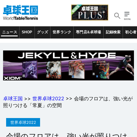
ニュース
SHOP
グッズ
世界ランク
専門店&卓球場
記録検索
初心者
卓球王国
>>
世界卓球2022
>> 会場のフロアは、強い光が
照りつける「常夏」の空間
世界卓球2022
会場のフロアは、強い光が照りつけ