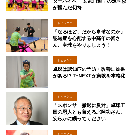
ターハイへ 「文武両道」の進学校
が掴んだ切符
トピックス
「なるほど、だから卓球なのか」
認知症を心配する中高年の皆さ
ん、卓球をやりましょう！
トピックス
卓球は認知症の予防・改善に効果
がある!? T-NEXTが実験を本格化
トピックス
「スポンサー撤退に反対」卓球王
国の恩人とも言える北岡功さん、
安らかに眠ってください
トピックス