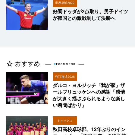
世界卓球2022
好調ドゥダが2点取り。男子ドイツ
が韓国との激戦制して決勝へ
WTT横浜2026
ダルコ・ヨルジッチ「我が家」ザ
ールブリュッケンへの感謝「感情
が大きく揺さぶられるような楽し
い瞬間ばかり」
トピックス
秋田高校卓球部、12年ぶりのイン