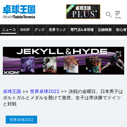
ニュース
SHOP
グッズ
世界ランク
専門店&卓球場
記録検索
初心者
卓球王国
>>
世界卓球2022
>> 決戦の金曜日。日本男子は
ポルトガルとメダルを懸けて激突。女子は準決勝でドイツ
と対戦
世界卓球2022