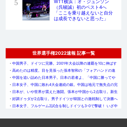
5
WTT横浜：オ・ジュンソン
（呉晙誠）初のベスト4へ
「ここを乗り越えないと自分
は成長できないと思った」
世界選手権2022速報 記事一覧
・
中国男子、ドイツに完勝。2001年大会以降の連覇を10に伸ばす
・
高めたのは精度。目を見張った張本智和の「フォアハンドの進
化」
・
中国を追い詰めた日本男子。日本の若者よ、「中国に勝ってや
る」という意志を持て
・
日本女子、中国に敗れ4大会連続の銀。中国は地元で無失点の完
全V&5連覇達成
・
日本が、いや世界が震えた激闘。張本が中国から2点取り。新生
日本男子、中国を追いつめる
・
好調ドゥダが2点取り。男子ドイツが韓国との激戦制して決勝へ
・
日本女子、フルゲーム2試合を制しドイツも3-0で撃破！ いざ中
国との決勝へ
・
やったぜ、日本男子!! 前回大会の雪辱を果たし、銅メダル以上
が確定。明日の準決勝で中国とスウェーデンの勝者に挑む
・
中国女子の強さ、まざまざ。タイペイ寄せ付けず、無失点で決
勝進出
・
メダルを賭けた死闘。男子準々決勝はドイツと韓国が制する