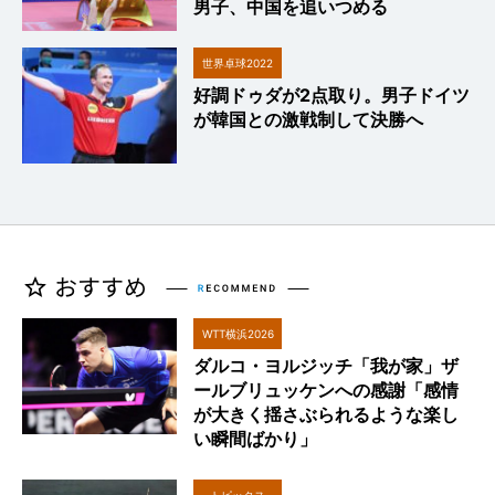
男子、中国を追いつめる
世界卓球2022
好調ドゥダが2点取り。男子ドイツ
が韓国との激戦制して決勝へ
WTT横浜2026
ダルコ・ヨルジッチ「我が家」ザ
ールブリュッケンへの感謝「感情
が大きく揺さぶられるような楽し
い瞬間ばかり」
トピックス