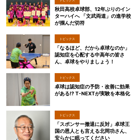
秋田高校卓球部、12年ぶりのイン
ターハイへ 「文武両道」の進学校
が掴んだ切符
トピックス
「なるほど、だから卓球なのか」
認知症を心配する中高年の皆さ
ん、卓球をやりましょう！
トピックス
卓球は認知症の予防・改善に効果
がある!? T-NEXTが実験を本格化
トピックス
「スポンサー撤退に反対」卓球王
国の恩人とも言える北岡功さん、
安らかに眠ってください