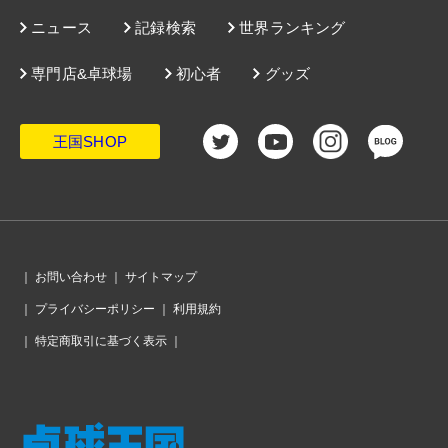
・
決戦の金曜日。日本男子はポルトガルとメダルを懸けて激突。
ニュース
記録検索
世界ランキング
女子は準決勝でドイツと対戦
・
スロバキアにリベンジ許さず。6戦連続完封勝利で日本女子の銅
メダル以上が確定
専門店&卓球場
初心者
グッズ
・
中国とドイツがあっという間に完勝。男子で8強出揃う
・
女子はチャイニーズタイペイとドイツがメダル確定。男子はポ
ルトガルがスロベニアを完封
・
日本女子、強さ見せつけ韓国も完封。準々決勝ではスロバキア
と再戦
王国SHOP
・
日本男女とも8強進出。決勝T初日、1回戦12試合の結果
・
日本男子、会心のプレーでブラジルをストレートで撃破。戸上
がカルデラノを破る金星
・
決勝T 1回戦開始。女子ドイツはプエルトリコの勢いをシャット
アウト。男子韓国は盤石
・
会場のフロアは、強い光が照りつける「常夏」の空間
・
10月5日、男子は日本時間16時からブラジル戦。女子は20時30
分から韓国と激突！
・
日本女子、いきなり日韓決戦。決勝トーナメントのドローはこ
｜
お問い合わせ
｜
サイトマップ
ちら
・
日本男子の初戦はブラジル。準決勝で中国と当たるドローに！
｜
プライバシーポリシー
｜
利用規約
・
わずか1時間でウズベキスタンを圧倒。日本女子が4戦無失点で
グループ1位通過
｜
特定商取引に基づく表示
｜
・
グループリーグが終了。男女各グループの結果
・
ハンガリーに勝ち全勝の日本男子。グループ3を1位で通過する!!
・
予選リーグも大詰め。男子ブラジル、女子プエルトリコらが決
勝T進出
・
ここは海外？ 成都であって成都でない「バブル」の中