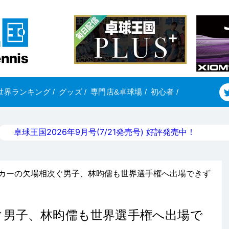
世界ランキング
/
グッズ
/
専門店&卓球場
/
初心者
/
卓球王国2026年9月号(7/21発売号) 好評発売中！
ンカーの欠場相次ぐ男子、林昀儒も世界選手権へ出場できず
ぐ男子、林昀儒も世界選手権へ出場で