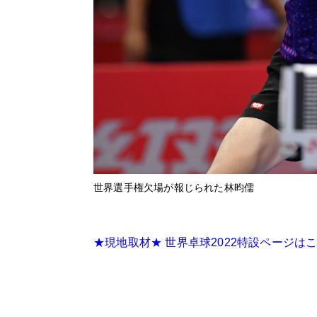
世界選手権欠場が報じられた林昀儒
★現地取材★ 世界卓球2022特設ページは