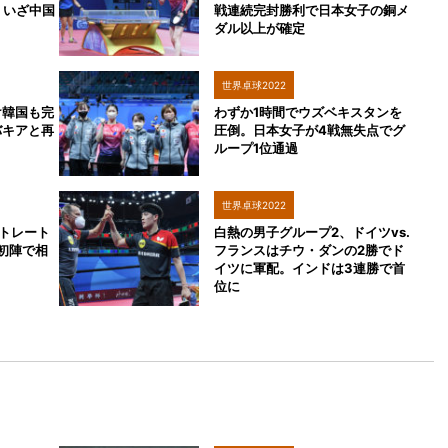
 いざ中国
戦連続完封勝利で日本女子の銅メ
ダル以上が確定
世界卓球2022
け韓国も完
わずか1時間でウズベキスタンを
バキアと再
圧倒。日本女子が4戦無失点でグ
ループ1位通過
世界卓球2022
トレート
白熱の男子グループ2、ドイツvs.
会初陣で相
フランスはチウ・ダンの2勝でド
イツに軍配。インドは3連勝で首
位に