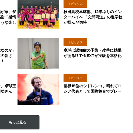
トピックス
我が家」ザ
秋田高校卓球部、12年ぶりのイン
感謝「感情
ターハイへ 「文武両道」の進学校
ような楽し
が掴んだ切符
トピックス
球なのか」
卓球は認知症の予防・改善に効果
年の皆さ
がある!? T-NEXTが実験を本格化
う！
トピックス
対」卓球王
世界15位のシドレンコ、晴れてロ
岡功さん、
シア代表として国際舞台でプレー
い
もっと見る