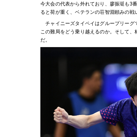
今大会の代表から外れており、
廖振珽
も
3
ると荷が重く、ベテランの荘智淵頼みの戦
チャイニーズタイペイはグループリーグで
この難局をどう乗り越えるのか。そして、
だ。