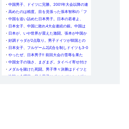
・
中国男子、ドイツに完勝。2001年大会以降の連
覇を10に伸ばす
・
高めたのは精度。目を見張った張本智和の「フ
ォアハンドの進化」
・
中国を追い詰めた日本男子。日本の若者よ、
「中国に勝ってやる」という意志を持て
・
日本女子、中国に敗れ4大会連続の銀。中国は
地元で無失点の完全V&5連覇達成
・
日本が、いや世界が震えた激闘。張本が中国か
ら2点取り。新生日本男子、中国を追いつめる
・
好調ドゥダが2点取り。男子ドイツが韓国との
激戦制して決勝へ
・
日本女子、フルゲーム2試合を制しドイツも3-0
で撃破！ いざ中国との決勝へ
・
やったぜ、日本男子!! 前回大会の雪辱を果た
し、銅メダル以上が確定。明日の準決勝で中国と
・
中国女子の強さ、まざまざ。タイペイ寄せ付け
スウェーデンの勝者に挑む
ず、無失点で決勝進出
・
メダルを賭けた死闘。男子準々決勝はドイツと
韓国が制する
・
決戦の金曜日。日本男子はポルトガルとメダル
を懸けて激突。女子は準決勝でドイツと対戦
・
スロバキアにリベンジ許さず。6戦連続完封勝
利で日本女子の銅メダル以上が確定
・
中国とドイツがあっという間に完勝。男子で8
強出揃う
・
女子はチャイニーズタイペイとドイツがメダル
確定。男子はポルトガルがスロベニアを完封
・
日本女子、強さ見せつけ韓国も完封。準々決勝
ではスロバキアと再戦
・
日本男女とも8強進出。決勝T初日、1回戦12試
合の結果
・
日本男子、会心のプレーでブラジルをストレー
トで撃破。戸上がカルデラノを破る金星
・
決勝T 1回戦開始。女子ドイツはプエルトリコ