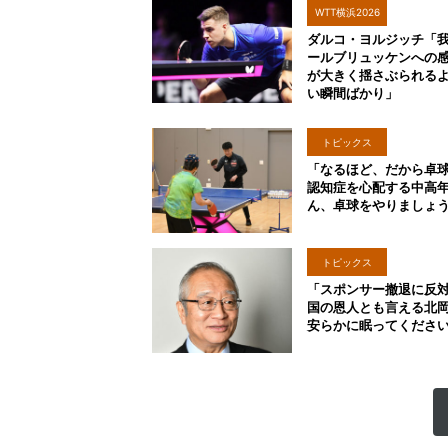
WTT横浜2026
ダルコ・ヨルジッチ「
ールブリュッケンへの
が大きく揺さぶられる
い瞬間ばかり」
トピックス
「なるほど、だから卓
認知症を心配する中高
ん、卓球をやりましょ
トピックス
「スポンサー撤退に反
国の恩人とも言える北
安らかに眠ってくださ