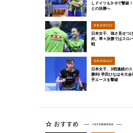
しドイツも3-0で撃破！
との決勝へ
世界卓球2022
日本女子、強さ見せつ
封。準々決勝ではスロ
戦
世界卓球2022
日本女子、3戦連続のス
勝利! 早田ひなは今大
手エースを撃破