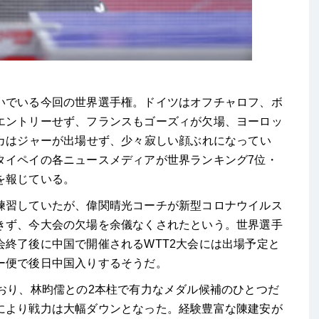
でいる今回の世界選手権。ドイツはオフチャロフ、ボ
エントリーせず、フランスもゴーズィが欠場、ヨーロッ
リカはジャーが出場せず、少々寂しい顔ぶれになってい
タイペイの各ニュースメディアが世界ランキング7位・
を報じている。
習していたが、偉関晴光コーチが新型コロナウイルス
きず、今大会の欠場を余儀なくされたという。世界選手
終了後に中国で開催されるWTT2大会には出場予定と
ー便で後日中国入りするそうだ。
おり、林昀儒との2本柱で有力なメダル候補のひとつだ
により戦力は大幅ダウンとなった。経験豊富な陳建安が