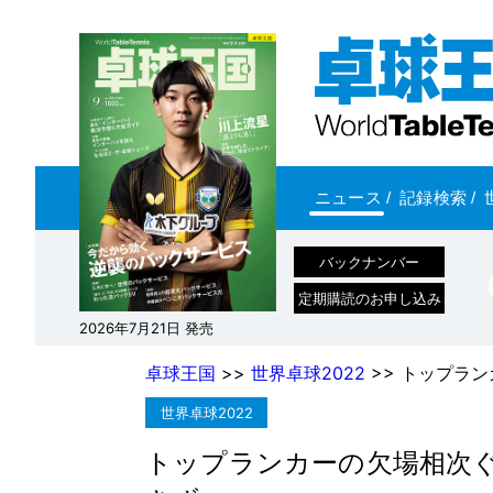
ニュース
/
記録検索
/
バックナンバー
定期購読のお申し込み
2026年7月21日 発売
卓球王国
>>
世界卓球2022
>> トップラ
世界卓球2022
トップランカーの欠場相次