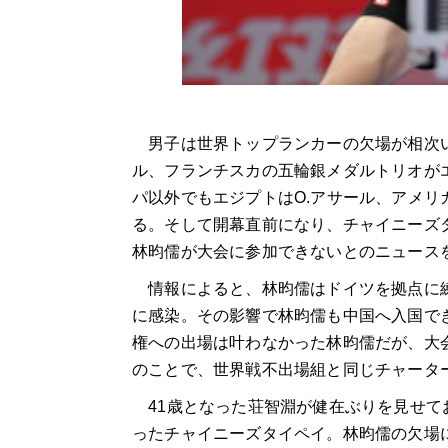
男子は世界トップランカーの欠場が相次い
ル、フランチスカの五輪銀メダルトリオが
パ以外でもエジプトはO.アサール、アメ
る。そして開幕直前になり、チャイニーズ
林昀儒が大会に参加できないとのニュース
情報によると、林昀儒はドイツを拠点に練
に感染。その影響で林昀儒も中国へ入国で
権への出場は叶わなかった林昀儒だが、大会
のことで、世界戦不出場組と同じチャータ
41歳となった荘智淵が健在ぶりを見せて
ったチャイニーズタイペイ。林昀儒の欠場