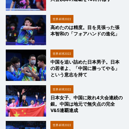
世界卓球2022
高めたのは精度。目を見張った張
本智和の「フォアハンドの進化」
世界卓球2022
中国を追い詰めた日本男子。日本
の若者よ、「中国に勝ってやる」
という意志を持て
世界卓球2022
日本女子、中国に敗れ4大会連続の
銀。中国は地元で無失点の完全
V&5連覇達成
世界卓球2022