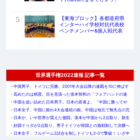
5
【東海ブロック】各都道府県
インターハイ学校対抗代表校
ベンチメンバー&個人戦代表
世界選手権2022速報 記事一覧
・
中国男子、ドイツに完勝。2001年大会以降の連覇を10に伸ばす
・
高めたのは精度。目を見張った張本智和の「フォアハンドの進
化」
・
中国を追い詰めた日本男子。日本の若者よ、「中国に勝ってや
る」という意志を持て
・
日本女子、中国に敗れ4大会連続の銀。中国は地元で無失点の完
全V&5連覇達成
・
日本が、いや世界が震えた激闘。張本が中国から2点取り。新生
日本男子、中国を追いつめる
・
好調ドゥダが2点取り。男子ドイツが韓国との激戦制して決勝へ
・
日本女子、フルゲーム2試合を制しドイツも3-0で撃破！ いざ中
国との決勝へ