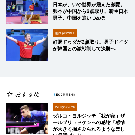
日本が、いや世界が震えた激闘。
張本が中国から2点取り。新生日本
男子、中国を追いつめる
世界卓球2022
好調ドゥダが2点取り。男子ドイツ
が韓国との激戦制して決勝へ
WTT横浜2026
ダルコ・ヨルジッチ「我が家」ザ
ールブリュッケンへの感謝「感情
が大きく揺さぶられるような楽し