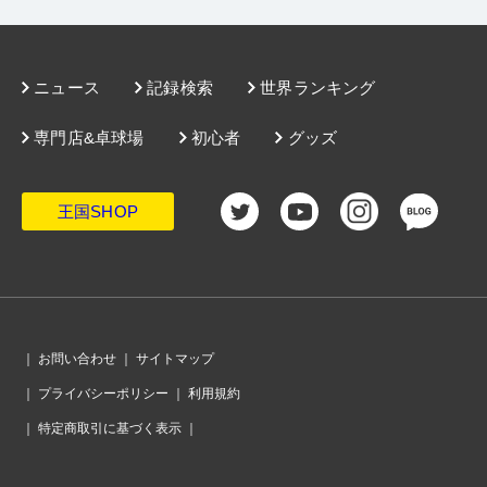
・
やったぜ、日本男子!! 前回大会の雪辱を果たし、銅メダル以上
が確定。明日の準決勝で中国とスウェーデンの勝者に挑む
・
中国女子の強さ、まざまざ。タイペイ寄せ付けず、無失点で決
勝進出
・
メダルを賭けた死闘。男子準々決勝はドイツと韓国が制する
・
決戦の金曜日。日本男子はポルトガルとメダルを懸けて激突。
ニュース
記録検索
世界ランキング
女子は準決勝でドイツと対戦
・
スロバキアにリベンジ許さず。6戦連続完封勝利で日本女子の銅
メダル以上が確定
専門店&卓球場
初心者
グッズ
・
中国とドイツがあっという間に完勝。男子で8強出揃う
・
女子はチャイニーズタイペイとドイツがメダル確定。男子はポ
ルトガルがスロベニアを完封
・
日本女子、強さ見せつけ韓国も完封。準々決勝ではスロバキア
と再戦
王国SHOP
・
日本男女とも8強進出。決勝T初日、1回戦12試合の結果
・
日本男子、会心のプレーでブラジルをストレートで撃破。戸上
がカルデラノを破る金星
・
決勝T 1回戦開始。女子ドイツはプエルトリコの勢いをシャット
アウト。男子韓国は盤石
・
会場のフロアは、強い光が照りつける「常夏」の空間
・
10月5日、男子は日本時間16時からブラジル戦。女子は20時30
分から韓国と激突！
・
日本女子、いきなり日韓決戦。決勝トーナメントのドローはこ
｜
お問い合わせ
｜
サイトマップ
ちら
・
日本男子の初戦はブラジル。準決勝で中国と当たるドローに！
｜
プライバシーポリシー
｜
利用規約
・
わずか1時間でウズベキスタンを圧倒。日本女子が4戦無失点で
グループ1位通過
｜
特定商取引に基づく表示
｜
・
グループリーグが終了。男女各グループの結果
・
ハンガリーに勝ち全勝の日本男子。グループ3を1位で通過する!!