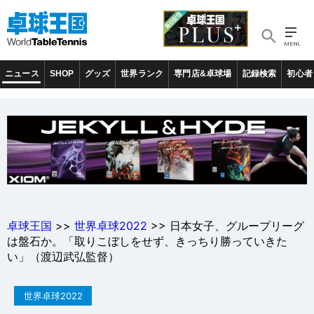
ニュース
SHOP
グッズ
世界ランク
専門店&卓球場
記録検索
初心者
卓球王国
>>
世界卓球2022
>> 日本女子、グループリーグ
は盤石か。「取りこぼしをせず、きっちり勝っていきた
い」（渡辺武弘監督）
世界卓球2022