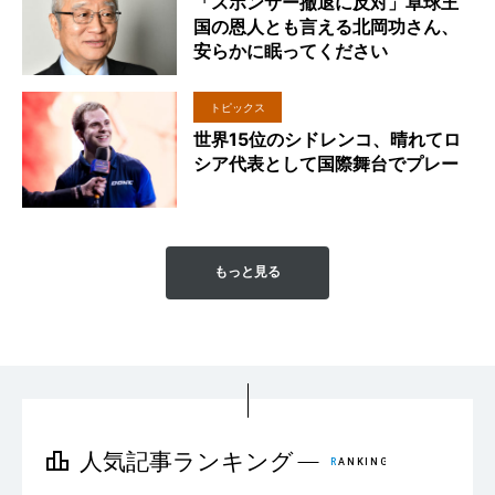
「スポンサー撤退に反対」卓球王
国の恩人とも言える北岡功さん、
安らかに眠ってください
トピックス
世界15位のシドレンコ、晴れてロ
シア代表として国際舞台でプレー
もっと見る