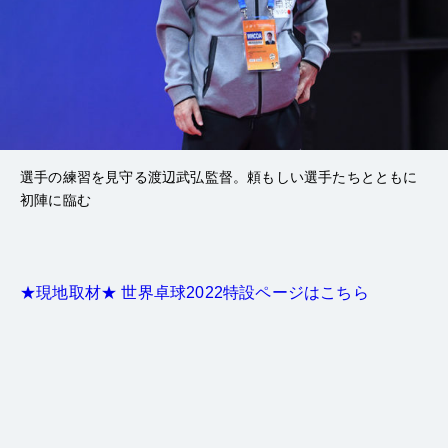
選手の練習を見守る渡辺武弘監督。頼もしい選手たちとともに
初陣に臨む
★現地取材★ 世界卓球2022特設ページはこちら