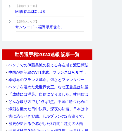
【卓球スクール】
MI青春卓球CLUB
【卓球ショップ】
サンワード（福岡県宗像市）
世界選手権2024速報 記事一覧
・
ベンチでの伊藤美誠の見える存在感と渡辺武弘
監督の見えない存在
・
中国が新記録のV11達成。フランスはA.ルブラ
ンが健闘するも準優勝
・
卓球界のフランス革命。強さとファンタジー
で、中国から自由を奪えるのか
・
ベンチを温めた元世界女王。なぜ王曼昱は決勝
に出場しなかったのか
・
「成績には満足。自信になりました。林昀儒は
相当疲れていたね」（タイペイ・偉関監督）
・
どんな取り方でも1点は1点。中国に勝つために
早田ひなが考えた「気持ち悪い卓球」とは？
・
熾烈を極めた日中決戦、深夜の決着。日本は中
国を追い詰めるも、銀メダル……！
・
実に恐るべき17歳。F.ルブランの2点獲りで、
フランスが27年ぶりの決勝進出！
・
歴史が変わる予感がした3時間半超えの大熱
戦！ 韓国男子、中国を追い詰めるも及ばず
・
世界卓球団体戦でついに本領発揮。大黒柱・早