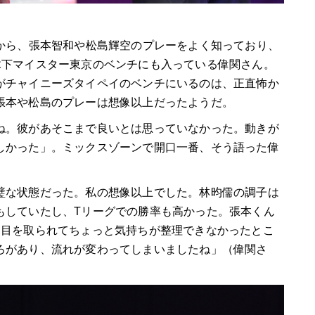
頃から、張本智和や松島輝空のプレーをよく知っており、
木下マイスター東京のベンチにも入っている偉関さん。
がチャイニーズタイペイのベンチにいるのは、正直怖か
張本や松島のプレーは想像以上だったようだ。
ね。彼があそこまで良いとは思っていなかった。動きが
しかった」。ミックスゾーンで開口一番、そう語った偉
璧な状態だった。私の想像以上でした。林昀儒の調子は
もしていたし、Tリーグでの勝率も高かった。張本くん
ム目を取られてちょっと気持ちが整理できなかったとこ
ろがあり、流れが変わってしまいましたね」（偉関さ