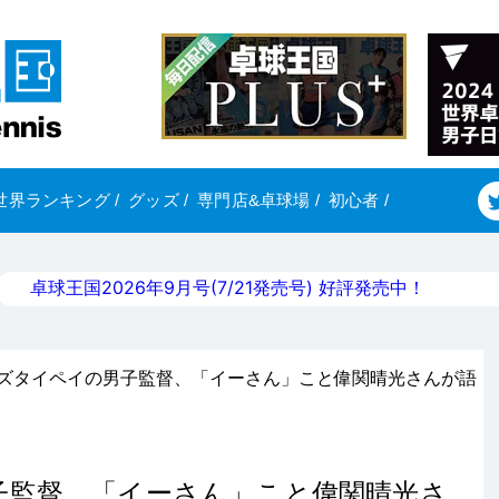
世界ランキング
/
グッズ
/
専門店&卓球場
/
初心者
/
卓球王国2026年9月号(7/21発売号) 好評発売中！
ーズタイペイの男子監督、「イーさん」こと偉関晴光さんが語
子監督、「イーさん」こと偉関晴光さ