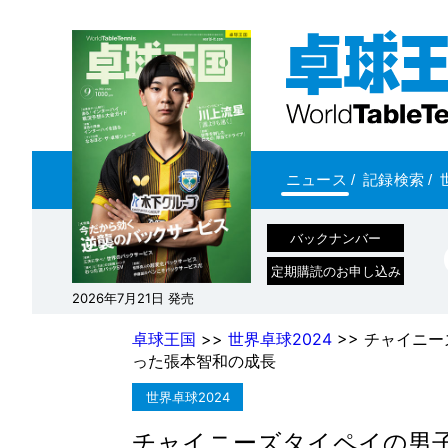
ニュース
/
記録検索
/
バックナンバー
定期購読のお申し込み
2026年7月21日 発売
卓球王国
>>
世界卓球2024
>> チャイニ
った張本智和の成長
世界卓球2024
チャイニーズタイペイの男