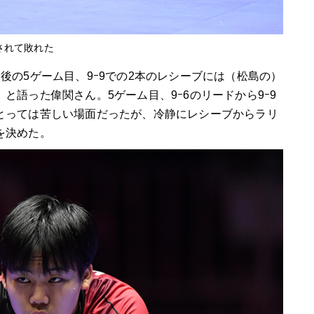
されて敗れた
後の5ゲーム目、9ｰ9での2本のレシーブには（松島の）
と語った偉関さん。5ゲーム目、9ｰ6のリードから9ｰ9
とっては苦しい場面だったが、冷静にレシーブからラリ
を決めた。