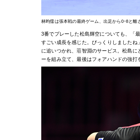
林昀儒は張本戦の最終ゲーム、出足から0ｰ8と離
3番でプレーした松島輝空についても、「最
すごい成長を感じた。びっくりしましたね」
に追いつかれ、荘智淵のサービス。松島に
ーを組み立て、最後はフォアハンドの強打