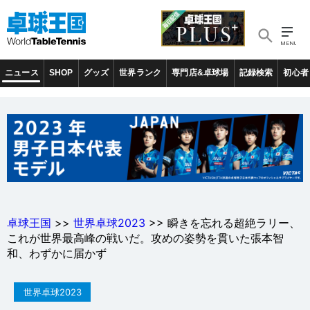
ニュース
SHOP
グッズ
世界ランク
専門店&卓球場
記録検索
初心者
卓球王国
>>
世界卓球2023
>> 瞬きを忘れる超絶ラリー、
これが世界最高峰の戦いだ。攻めの姿勢を貫いた張本智
和、わずかに届かず
世界卓球2023