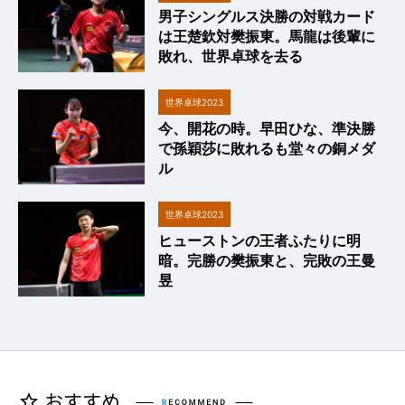
男子シングルス決勝の対戦カード
は王楚欽対樊振東。馬龍は後輩に
敗れ、世界卓球を去る
世界卓球2023
今、開花の時。早田ひな、準決勝
で孫穎莎に敗れるも堂々の銅メダ
ル
世界卓球2023
ヒューストンの王者ふたりに明
暗。完勝の樊振東と、完敗の王曼
昱