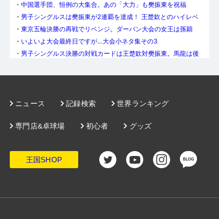
・
中国選手団、恒例の大集合。あの「大力」も樊振東を祝福
・
男子シングルスは樊振東が2連覇を達成！ 王楚欽とのハイレベ
ルな頂上決戦に貫禄の勝利
・
東京五輪決勝の再戦でリベンジ。ダーバン大会の女王は孫穎
莎！
・
いよいよ大会最終日ですが…大会小ネタ集その3
・
男子シングルス決勝の対戦カードは王楚欽対樊振東。馬龍は後
輩に敗れ、世界卓球を去る
・
女子ダブルスを制したのは陳夢／王芸迪。中国が女子ダブルス
の連覇を18に伸ばす
・
男子ダブルスは樊振東／王楚欽が盤石のプレーで初V。張禹珍／
林鐘勲は無念の2大会連続決勝で敗戦
・
準決勝の「陳対決」は五輪女王・陳夢に軍配。ともに初優勝を
かけて孫穎莎と決勝で対戦
・
今、開花の時。早田ひな、準決勝で孫穎莎に敗れるも堂々の銅
ニュース
記録検索
世界ランキング
メダル
・
田志希／申裕斌が孫穎莎／王曼昱に圧巻の3-0勝利。韓国女子
36年ぶりの女子複決勝進出
専門店&卓球場
初心者
グッズ
・
男子ダブルス準決勝、林鐘勲／張禹珍はオフチャロフ／フラン
チスカの巨躯ペアをフルゲームで下す
・
男女ダブルス王者が今夜決定！対戦カードは男女ともに中国vs.
韓国に。男女ダブルスベスト16トーナメントを掲載
・
男女シングルスは本日準決勝。早田は2日連続の中国超えなる
か？ベスト32トーナメント表を掲載
王国SHOP
・
ヒューストンの王者ふたりに明暗。完勝の樊振東と、完敗の王
曼昱
・
伊藤美誠、シングルスは陳夢にストレートで敗れてベスト8。故
障の中挑んだ世界卓球が終わる
・
歴史的勝利！ なんと9回のマッチポイントをしのいだ早田ひ
な、王芸迪を破ってメダル確定！
・
瞬きを忘れる超絶ラリー、これが世界最高峰の戦いだ。攻めの
姿勢を貫いた張本智和、わずかに届かず
・
実力を出し切った「Wみゆう」、中国ペアに大善戦も及ばず。