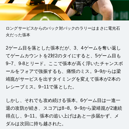
ロングサービスからのバック対バックのラリーはまさに電光石
火だった張本
2ゲーム目を落とした張本だが、3、4ゲームを奪い返し
てゲームカウントを2対2のタイにすると、5ゲーム目も
9−7、9-8とリード。ここで張本が高く浮いたチャンスボ
ールをフォアで強振するも、痛恨のミス。9−9からは梁
靖崑がサービスを出すタイミングを変えて張本が2本の
レシーブミス。9−11で落とした。
しかし、それでも攻め続ける張本。6ゲーム目は一進一
退の攻防が続き、スコアは8−8。9−9から梁靖崑が2連続
得点し、9−11。張本の追い上げはあと一歩届かず、メ
ダルは次回に持ち越された。