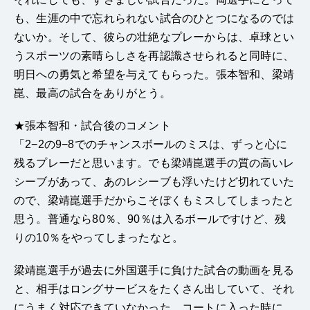
も、生涯の中で忘れられない試合のひとつになるのでは
ないか。そして、彼らの壮絶なプレーからは、卓球とい
うスポーツの素晴らしさを再認識させられると同時に、
明日への勇気と希望を与えてもらった。張本智和、梁靖
崑、最高の試合をありがとう。
★張本智和・試合後のコメント
「2−2の9−8でのチャンスボールのミスは、ずっと心に
残るプレーだと思います。でも梁靖崑選手の質の高いレ
シーブがあって、あのレシーブも浮いたけど切れていた
ので、梁靖崑選手だからこそぼくもミスしてしまったと
思う。普通なら80％、90％は入るボールですけど、残
りの10％をやってしまったなと。
梁靖崑選手が過去に外国選手に負けた試合の動画を見る
と、相手はロングサービスをたくさん出していて、それ
にうまく対応できていなかった。コートに入った時に