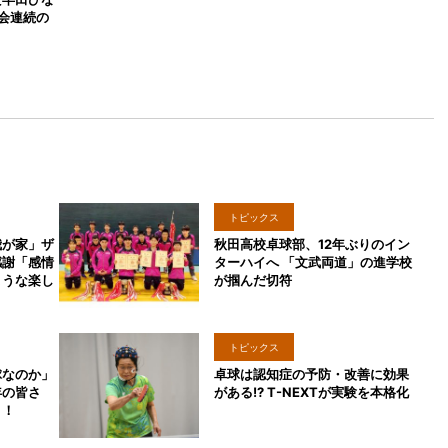
会連続の
トピックス
我が家」ザ
秋田高校卓球部、12年ぶりのイン
感謝「感情
ターハイへ 「文武両道」の進学校
ような楽し
が掴んだ切符
トピックス
球なのか」
卓球は認知症の予防・改善に効果
年の皆さ
がある!? T-NEXTが実験を本格化
う！