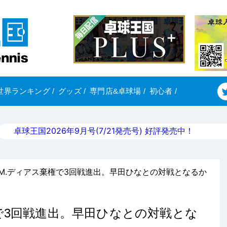
世界ランキング
/
グッズ
/
専門店&卓球場
/
初心者
/
卓球王国2026年9月号(7/21発売号) 好評発売中！
はM.ディアス棄権で3回戦進出。早田ひなとの対戦となるか
で3回戦進出。早田ひなとの対戦とな