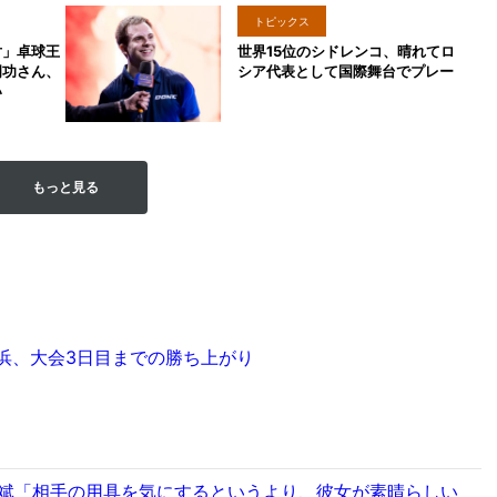
トピックス
対」卓球王
世界15位のシドレンコ、晴れてロ
岡功さん、
シア代表として国際舞台でプレー
い
もっと見る
浜、大会3日目までの勝ち上がり
裕斌「相手の用具を気にするというより、彼女が素晴らしい