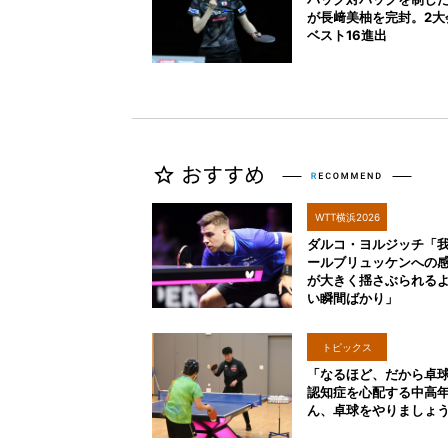
が長﨑美柚を完封。2大
ベスト16進出
WTT横浜2026
ダルコ・ヨルジッチ「
ールブリュッケンへの
が大きく揺さぶられる
い瞬間ばかり」
トピックス
「なるほど、だから卓
認知症を心配する中高
ん、卓球をやりましょ