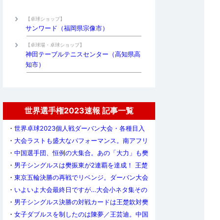
【卓球ショップ】
サンワード（福岡県宗像市）
【卓球場・卓球ショップ】
神田テーブルテニスセンター（高知県高
知市）
世界選手権2023速報 記事一覧
・
世界卓球2023個人戦ダーバン大会・各種目入
賞者
・
大会ラストも盛大なパフォーマンス。南アフリ
カのエネルギーとホスピタリティが溢れ出た9日
・
中国選手団、恒例の大集合。あの「大力」も樊
間
振東を祝福
・
男子シングルスは樊振東が2連覇を達成！ 王楚
欽とのハイレベルな頂上決戦に貫禄の勝利
・
東京五輪決勝の再戦でリベンジ。ダーバン大会
の女王は孫穎莎！
・
いよいよ大会最終日ですが…大会小ネタ集その
3
・
男子シングルス決勝の対戦カードは王楚欽対樊
振東。馬龍は後輩に敗れ、世界卓球を去る
・
女子ダブルスを制したのは陳夢／王芸迪。中国