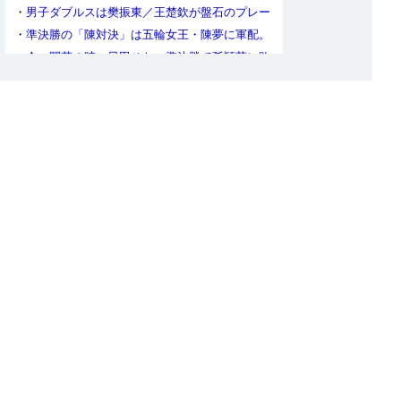
が女子ダブルスの連覇を18に伸ばす
・
男子ダブルスは樊振東／王楚欽が盤石のプレー
で初V。張禹珍／林鐘勲は無念の2大会連続決勝で
・
準決勝の「陳対決」は五輪女王・陳夢に軍配。
敗戦
ともに初優勝をかけて孫穎莎と決勝で対戦
・
今、開花の時。早田ひな、準決勝で孫穎莎に敗
れるも堂々の銅メダル
・
田志希／申裕斌が孫穎莎／王曼昱に圧巻の3-0
勝利。韓国女子36年ぶりの女子複決勝進出
・
男子ダブルス準決勝、林鐘勲／張禹珍はオフチ
ャロフ／フランチスカの巨躯ペアをフルゲームで
・
男女ダブルス王者が今夜決定！対戦カードは男
下す
女ともに中国vs.韓国に。男女ダブルスベスト16
・
男女シングルスは本日準決勝。早田は2日連続
トーナメントを掲載
の中国超えなるか？ベスト32トーナメント表を掲
・
ヒューストンの王者ふたりに明暗。完勝の樊振
載
東と、完敗の王曼昱
・
伊藤美誠、シングルスは陳夢にストレートで敗
れてベスト8。故障の中挑んだ世界卓球が終わる
・
歴史的勝利！ なんと9回のマッチポイントをし
のいだ早田ひな、王芸迪を破ってメダル確定！
・
瞬きを忘れる超絶ラリー、これが世界最高峰の
戦いだ。攻めの姿勢を貫いた張本智和、わずかに
・
実力を出し切った「Wみゆう」、中国ペアに大
届かず
善戦も及ばず。しかし銅メダルは立派だ！
・
混合ダブルス決勝。入念な対策を練り、完璧に
遂行した中国ペアがストレートで勝利。張本／早
・
鄭怡静、3度のマッチポイントも中国越えはな
田は肩を落とす
らず。陳幸同が壮絶なラリー戦を制す
・
中国男子ダブルス同士打ち、次元の違うラリー
の応酬に仰天。リンリンペアが大健闘。韓国男子
・
今夜、混合複で王者が決まる！男女複は準決勝
は2ペアが準決勝へ
の各2試合。ダブルスベスト16のトーナメント表
・
男女シングルスは8強が出揃う。ベスト32トー
を掲載
ナメント表を掲載
・
日本勢、全種目で中国選手と対決。「はりひ