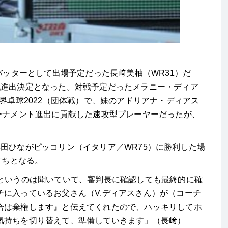
バッターとして出場予定だった長﨑美柚（WR31）だ
戦進出決定となった。対戦予定だったメラニー・ディア
世界卓球2022（団体戦）で、妹のアドリアナ・ディアス
ーナメント進出に貢献した速攻型プレーヤーだったが、
田ひながピッコリン（イタリア／WR75）に勝利した場
討ちとなる。
いというのは聞いていて、審判長に確認しても最終的に確
に入っているお父さん（V.ディアスさん）が（コーチ
合は棄権します』と伝えてくれたので、ハッキリしてホ
気持ちを切り替えて、準備していきます」（長﨑）