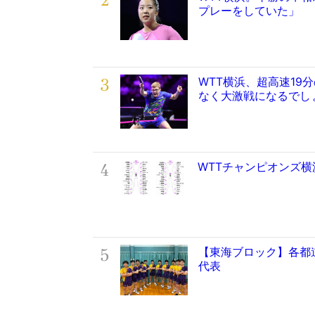
2
プレーをしていた」
3
WTT横浜、超高速19
なく大激戦になるでし
4
WTTチャンピオンズ
5
【東海ブロック】各都
代表