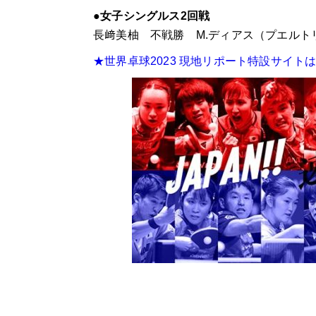
●女子シングルス2回戦
長﨑美柚 不戦勝 M.ディアス（プエルト
★世界卓球2023 現地リポート特設サイト