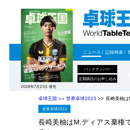
ニュース
/
記録検索
/
バックナンバー
定期購読のお申し込み
2026年7月21日 発売
卓球王国
>>
世界卓球2023
>> 長﨑美柚
世界卓球2023
長﨑美柚はM.ディアス棄権