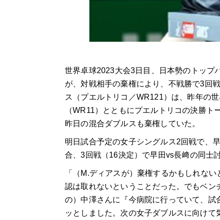
世界卓球2023大会3日目、日本勢のトップ
が、対戦相手の棄権により、不戦勝で3回
ス（プエルトリコ／WR121）は、昨年の
（WR11）とともにプエルトリコの決勝ト
昨日の混合ダブルスも棄権していた。
明日試合予定の女子シングルス2回戦で、早
合、3回戦（16決定）で早田vs長﨑の同士
「（M.ディアスが）棄権するかもしれな
認は取れないということだった。でもベンチ
の）中澤さんに『今病院に行っていて、試
ッとしました。次の女子ダブルスに向けて