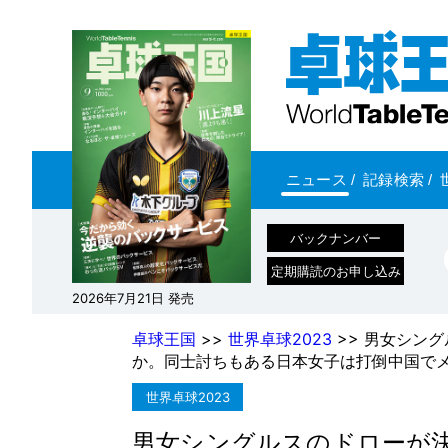
ニュース
/
記録検索
/
バックナンバー
定期購読のお申し込み
2026年7月21日 発売
卓球王国
>>
世界卓球2023
>> 男女シン
か。同士討ちもある日本女子は打倒中国で
世界卓球2023
男女シングルスのドローが