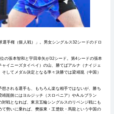
卓球選手権（個人戦）」。男女シングルス32シードのドロ
。
位の張本智和と宇田幸矢が32シード。第4シードの張本
チャイニーズタイペイ）の山、勝てばアルナ（ナイジェ
、そしてメダル決定となる準々決勝では梁靖崑（中国）
予想される選手も、もちろん楽な相手ではないが、勝ち
梁靖崑側にはヨルジッチ（スロベニア）やA.ルブラン
の対戦となれば、東京五輪シングルスのリベンジ戦にも
めて勢いに乗れば、樊振東・王楚欽・馬龍という中国の