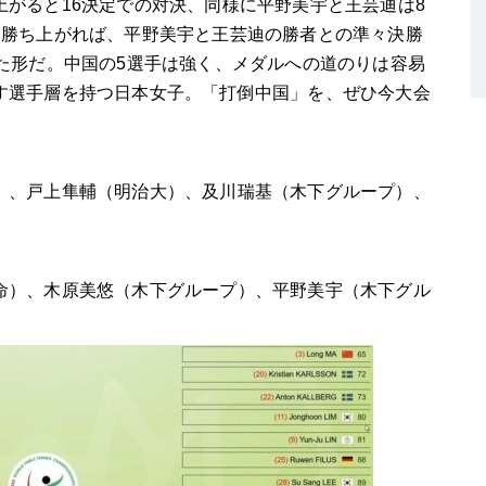
がると16決定での対決、同様に平野美宇と王芸迪は8
を勝ち上がれば、平野美宇と王芸迪の勝者との準々決勝
た形だ。中国の5選手は強く、メダルへの道のりは容易
す選手層を持つ日本女子。「打倒中国」を、ぜひ今大会
）、戸上隼輔（明治大）、及川瑞基（木下グループ）、
命）、木原美悠（木下グループ）、平野美宇（木下グル