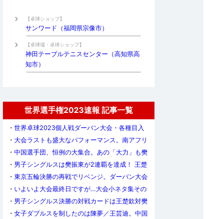
【卓球ショップ】
サンワード（福岡県宗像市）
【卓球場・卓球ショップ】
神田テーブルテニスセンター（高知県高
知市）
世界選手権2023速報 記事一覧
・
世界卓球2023個人戦ダーバン大会・各種目入
賞者
・
大会ラストも盛大なパフォーマンス。南アフリ
カのエネルギーとホスピタリティが溢れ出た9日
・
中国選手団、恒例の大集合。あの「大力」も樊
間
振東を祝福
・
男子シングルスは樊振東が2連覇を達成！ 王楚
欽とのハイレベルな頂上決戦に貫禄の勝利
・
東京五輪決勝の再戦でリベンジ。ダーバン大会
の女王は孫穎莎！
・
いよいよ大会最終日ですが…大会小ネタ集その
3
・
男子シングルス決勝の対戦カードは王楚欽対樊
振東。馬龍は後輩に敗れ、世界卓球を去る
・
女子ダブルスを制したのは陳夢／王芸迪。中国