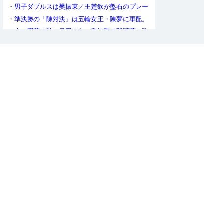
が女子ダブルスの連覇を18に伸ばす
・
男子ダブルスは樊振東／王楚欽が盤石のプレー
で初V。張禹珍／林鐘勲は無念の2大会連続決勝で
・
準決勝の「陳対決」は五輪女王・陳夢に軍配。
敗戦
ともに初優勝をかけて孫穎莎と決勝で対戦
・
今、開花の時。早田ひな、準決勝で孫穎莎に敗
れるも堂々の銅メダル
・
田志希／申裕斌が孫穎莎／王曼昱に圧巻の3-0
勝利。韓国女子36年ぶりの女子複決勝進出
・
男子ダブルス準決勝、林鐘勲／張禹珍はオフチ
ャロフ／フランチスカの巨躯ペアをフルゲームで
・
男女ダブルス王者が今夜決定！対戦カードは男
下す
女ともに中国vs.韓国に。男女ダブルスベスト16
・
男女シングルスは本日準決勝。早田は2日連続
トーナメントを掲載
の中国超えなるか？ベスト32トーナメント表を掲
・
ヒューストンの王者ふたりに明暗。完勝の樊振
載
東と、完敗の王曼昱
・
伊藤美誠、シングルスは陳夢にストレートで敗
れてベスト8。故障の中挑んだ世界卓球が終わる
・
歴史的勝利！ なんと9回のマッチポイントをし
のいだ早田ひな、王芸迪を破ってメダル確定！
・
瞬きを忘れる超絶ラリー、これが世界最高峰の
戦いだ。攻めの姿勢を貫いた張本智和、わずかに
・
実力を出し切った「Wみゆう」、中国ペアに大
届かず
善戦も及ばず。しかし銅メダルは立派だ！
・
混合ダブルス決勝。入念な対策を練り、完璧に
遂行した中国ペアがストレートで勝利。張本／早
・
鄭怡静、3度のマッチポイントも中国越えはな
田は肩を落とす
らず。陳幸同が壮絶なラリー戦を制す
・
中国男子ダブルス同士打ち、次元の違うラリー
の応酬に仰天。リンリンペアが大健闘。韓国男子
・
今夜、混合複で王者が決まる！男女複は準決勝
は2ペアが準決勝へ
の各2試合。ダブルスベスト16のトーナメント表
・
男女シングルスは8強が出揃う。ベスト32トー
を掲載
ナメント表を掲載
・
日本勢、全種目で中国選手と対決。「はりひ