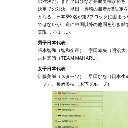
の対決だ。また早田ひなと長崎美柚が勝ち上
決定での対決。早田・長崎の勝者が8決定
となる。日本勢3名が第2ブロックに固まっ
ではないが、逆に中国以外の他国を引き離
実現してほしい。
男子日本代表
張本智和（智和企画）、宇田幸矢（明治大
吉村真晴（
TEAM MAHARU
）
女子日本代表
伊藤美誠（スターツ）、早田ひな（日本生
ープ）、長﨑美柚（木下グループ）