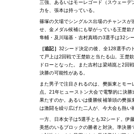
三強、あるいはモーレゴード（スウェーデ
力を、張本は持っている。
篠塚の欠場でシングルス出場のチャンスが
せ、金メダル候補にも挙がっている王楚欽
隼輔・及川瑞基・吉村真晴の3選手は32シ
［追記］
32シード決定の後、全128選手
て戸上は2回戦で王楚欽と当たる山。王楚
ドローとなった。また吉村は梁靖崑と2回
決勝の可能性がある。
また男子で注目されるのは、樊振東とモー
点。21年ヒューストン大会で電撃的に決
果たすのか。あるいは優勝候補筆頭の樊振
は激闘を繰り広げた二人が、今大会も熱い
一方、日本女子は5選手とも32シード。伊
美悠のいるブロックの勝者と対決。準決勝