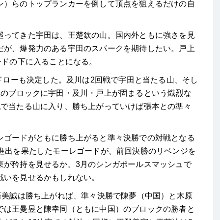
ン）らのトップランカーを倒して頂点を狙えるだけの自
巡ってきた宇田は、王楚欽の山。国内外ともに強さを見
だが、爆発力のある宇田のスパークを期待したい。戸上
ードの下に入ることになる。
のドローも決定した。及川は2回戦で宇田と当たる山、そし
欽のブロックに宇田・及川・戸上が固まるという熾烈な
戦で当たる山に入り、勝ち上がっていけば張本との準々
レゴードがともに勝ち上がると準々決勝での対戦となる
勝進出を果たしたモーレゴードが、前回決勝のリベンジを
東が矜持を見せるか。3月のシンガポールスマッシュで
戦いを見せるかもしれない。
藤美誠は勝ち上がれば、準々決勝で陳夢（中国）と木原
では王曼昱と陳幸同（ともに中国）のブロックの勝者と