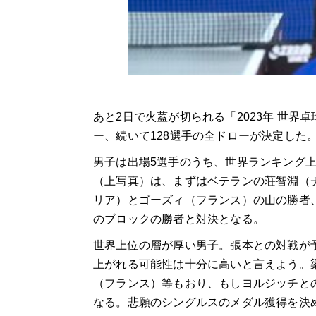
あと
2
日で火蓋が切られる「
2023
年 世界
ー、続いて128選手の全ドローが決定した
男子は出場5選手のうち、世界ランキング上
（上写真）は、まずはベテランの荘智淵（
リア）とゴーズィ（フランス）の山の勝者
のブロックの勝者と対決となる。
世界上位の層が厚い男子。張本との対戦が
上がれる可能性は十分に高いと言えよう。
（フランス）等もおり、もしヨルジッチと
なる。悲願のシングルスのメダル獲得を決