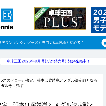
世界ランキング
/
グッズ
/
専門店&卓球場
/
初心者
/
卓球王国2026年9月号(7/21発売号) 好評発売中！
グルスのドローが決定。張本は梁靖崑とメダル決定戦となる
メダルを目指す
決定。張本は梁靖崑とメダル決定戦と