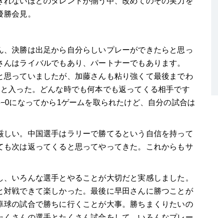
きれないほどのタレントが揃う中、改めてのその実力を
優勝会見。
ん、決勝は出足から自分らしいプレーができたらと思っ
さんはライバルでもあり、パートナーでもあります。
と思っていましたが、加藤さんも粘り強くて最後までわ
いと入った。どんな時でも何本でも返ってくる相手です
3−0
になってから
1
ゲームを取られたけど、自分の試合は
しい。中国選手はラリーで勝てるという自信を持って
ても次は返ってくると思ってやってきた。これからもサ
、いろんな選手とやることが大切だと実感しました。
と対戦できて楽しかった。最後に早田さんに勝つことが
卓球の試合で勝ちに行くことが大事。勝ちまくりたいの
たくさんの選手とたくさん試合をして、いろんなプレー