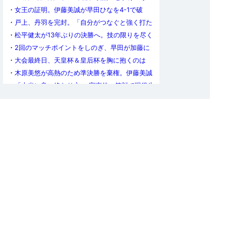
る！
・
女王の証明。伊藤美誠が早田ひなを4-1で破
り、3年ぶり3度目の戴冠！
・
戸上、丹羽を完封。「自分がつなぐと強く打た
れるというプレッシャーはあった」（丹羽）
・
松平健太が13年ぶりの決勝へ。技の限りを尽く
して吉村真晴を下す
・
2回のマッチポイントをしのぎ、早田が加藤に
逆転勝ち。伊藤と決勝で対戦
・
大会最終日、天皇杯＆皇后杯を胸に抱くのは
誰？
・
木原美悠が高熱のため準決勝を棄権。伊藤美誠
が決勝へ
・
「本当に良い終わり方」 宋恵佳、笑顔で現役生
活に別れ
・
若きメイジペア、宇田幸矢／戸上隼輔、0−2か
らの逆転、初優勝！
・
4連覇成る！ 女子ダブルス優勝は伊藤美誠／早
田ひな！
・
男子複・宇田／戸上、女子複・伊藤／早田がそ
れぞれ決勝へ進む
・
“ゆるふわストップ”で吉山を翻弄。松平健太が
4年ぶりに準決勝へ!!
・
勝利まであと1点。悪夢の逆転負けで佐藤瞳は5
年連続ベスト8で終戦
・
大島祐哉がPCRで陽性、男子ダブルスを棄権
・
吉村、松平が準決勝へ。「吉山は警戒してい
た。相手の嫌がるところを攻めていった」（松
・
女子シングルス、4強最後のひとりは木原美
平）
悠。丹羽と戸上はストレート勝ち
・
女子単で伊藤、早田、加藤が4強へ「このまま
では選手として終わってしまう。ここでひと皮む
・
平野美宇、抗原検査で陽性。女子ダブルスの準
けた自分になりたい」（加藤）
決勝を棄権
・
大会も佳境の大会6日目、女子シングルス準々