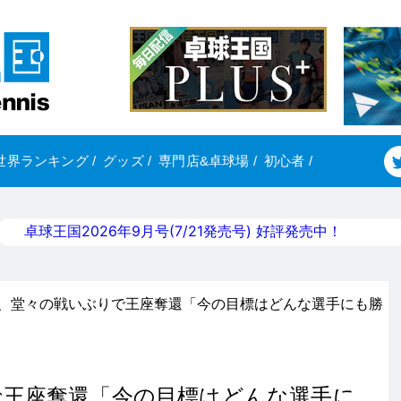
世界ランキング
/
グッズ
/
専門店&卓球場
/
初心者
/
卓球王国2026年9月号(7/21発売号) 好評発売中！
誠、堂々の戦いぶりで王座奪還「今の目標はどんな選手にも勝
で王座奪還「今の目標はどんな選手に