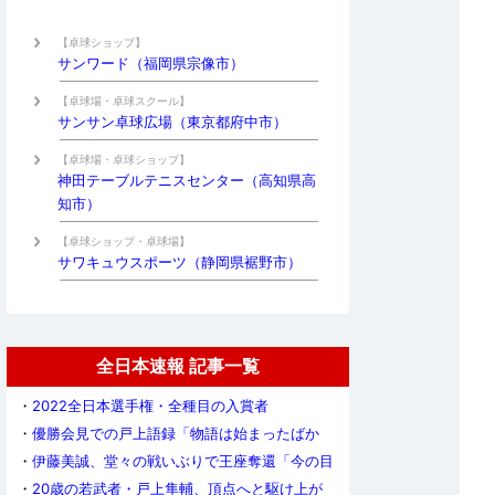
【卓球ショップ】
サンワード（福岡県宗像市）
【卓球場・卓球スクール】
サンサン卓球広場（東京都府中市）
【卓球場・卓球ショップ】
神田テーブルテニスセンター（高知県高
知市）
【卓球ショップ・卓球場】
サワキュウスポーツ（静岡県裾野市）
全日本速報 記事一覧
・
2022全日本選手権・全種目の入賞者
・
優勝会見での戸上語録「物語は始まったばか
り」「2024年までは戸上の色に染め上げたい」
・
伊藤美誠、堂々の戦いぶりで王座奪還「今の目
標はどんな選手にも勝つこと、勝ちまくること」
・
20歳の若武者・戸上隼輔、頂点へと駆け上が