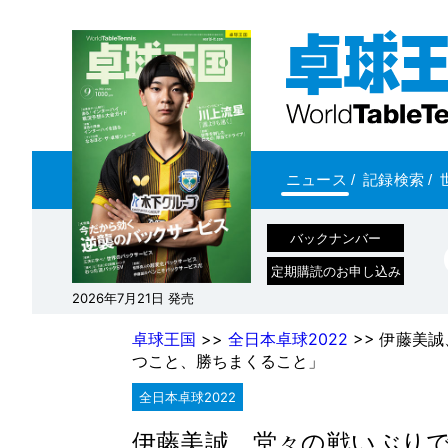
ニュース
/
記録検索
/
バックナンバー
定期購読のお申し込み
2026年7月21日 発売
卓球王国
>>
全日本卓球2022
>> 伊藤美
つこと、勝ちまくること」
全日本卓球2022
伊藤美誠、堂々の戦いぶり