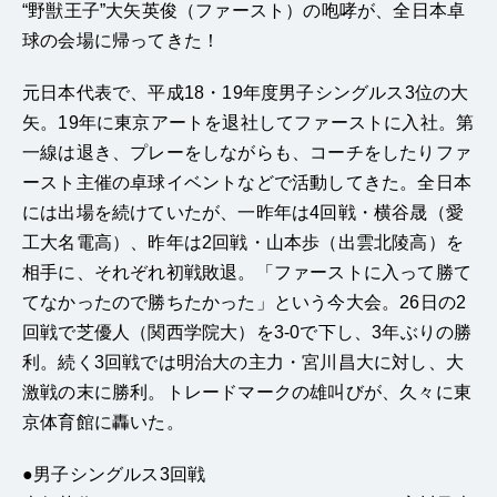
“野獣王子”大矢英俊（ファースト）の咆哮が、全日本卓
球の会場に帰ってきた！
元日本代表で、平成18・19年度男子シングルス3位の大
矢。19年に東京アートを退社してファーストに入社。第
一線は退き、プレーをしながらも、コーチをしたりファ
ースト主催の卓球イベントなどで活動してきた。全日本
には出場を続けていたが、一昨年は4回戦・横谷晟（愛
工大名電高）、昨年は2回戦・山本歩（出雲北陵高）を
相手に、それぞれ初戦敗退。「ファーストに入って勝て
てなかったので勝ちたかった」という今大会。26日の2
回戦で芝優人（関西学院大）を3-0で下し、3年ぶりの勝
利。続く3回戦では明治大の主力・宮川昌大に対し、大
激戦の末に勝利。トレードマークの雄叫びが、久々に東
京体育館に轟いた。
●男子シングルス3回戦