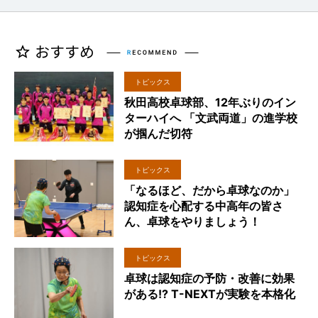
トピックス
秋田高校卓球部、12年ぶりのイン
ターハイへ 「文武両道」の進学校
が掴んだ切符
トピックス
「なるほど、だから卓球なのか」
認知症を心配する中高年の皆さ
ん、卓球をやりましょう！
トピックス
卓球は認知症の予防・改善に効果
がある!? T-NEXTが実験を本格化