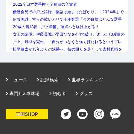
・
2022全日本選手権・全種目の入賞者
・
優勝会見での戸上語録「物語は始まったばかり」「2024年まで
は戸上の色に染め上げたい」
・
伊藤美誠、堂々の戦いぶりで王座奪還「今の目標はどんな選手
にも勝つこと、勝ちまくること」
・
20歳の若武者・戸上隼輔、頂点へと駆け上がる！
・
女王の証明。伊藤美誠が早田ひなを4-1で破り、3年ぶり3度目の
戴冠！
・
戸上、丹羽を完封。「自分がつなぐと強く打たれるというプレ
ッシャーはあった」（丹羽）
・
松平健太が13年ぶりの決勝へ。技の限りを尽くして吉村真晴を
下す
・
2回のマッチポイントをしのぎ、早田が加藤に逆転勝ち。伊藤と
決勝で対戦
・
大会最終日、天皇杯＆皇后杯を胸に抱くのは誰？
・
木原美悠が高熱のため準決勝を棄権。伊藤美誠が決勝へ
・
「本当に良い終わり方」 宋恵佳、笑顔で現役生活に別れ
ニュース
記録検索
世界ランキング
・
若きメイジペア、宇田幸矢／戸上隼輔、0−2からの逆転、初優
勝！
専門店&卓球場
初心者
グッズ
・
4連覇成る！ 女子ダブルス優勝は伊藤美誠／早田ひな！
・
男子複・宇田／戸上、女子複・伊藤／早田がそれぞれ決勝へ進
む
・
“ゆるふわストップ”で吉山を翻弄。松平健太が4年ぶりに準決勝
へ!!
王国SHOP
・
勝利まであと1点。悪夢の逆転負けで佐藤瞳は5年連続ベスト8で
終戦
・
大島祐哉がPCRで陽性、男子ダブルスを棄権
・
吉村、松平が準決勝へ。「吉山は警戒していた。相手の嫌がる