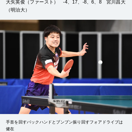
大矢英俊（ファースト） -4、17、-8、6、8 宮川昌大
（明治大）
手首を回すバックハンドとブンブン振り回すフォアドライブは
健在