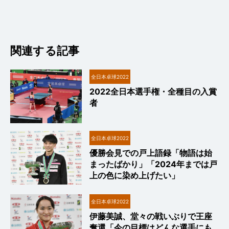
関連する記事
全日本卓球2022
2022全日本選手権・全種目の入賞
者
全日本卓球2022
優勝会見での戸上語録「物語は始
まったばかり」「2024年までは戸
上の色に染め上げたい」
全日本卓球2022
伊藤美誠、堂々の戦いぶりで王座
奪還「今の目標はどんな選手にも