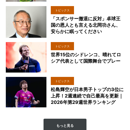
トピックス
「スポンサー撤退に反対」卓球王
国の恩人とも言える北岡功さん、
安らかに眠ってください
トピックス
世界15位のシドレンコ、晴れてロ
シア代表として国際舞台でプレー
トピックス
松島輝空が日本男子トップの3位に
上昇！2週連続で自己最高を更新｜
2026年第29週世界ランキング
もっと見る