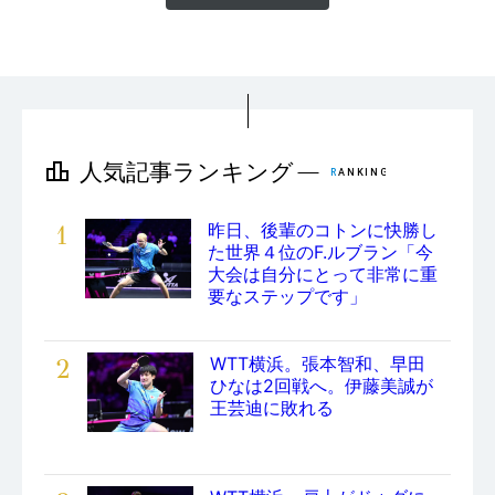
1
昨日、後輩のコトンに快勝し
た世界４位のF.ルブラン「今
大会は自分にとって非常に重
要なステップです」
2
WTT横浜。張本智和、早田
ひなは2回戦へ。伊藤美誠が
王芸迪に敗れる