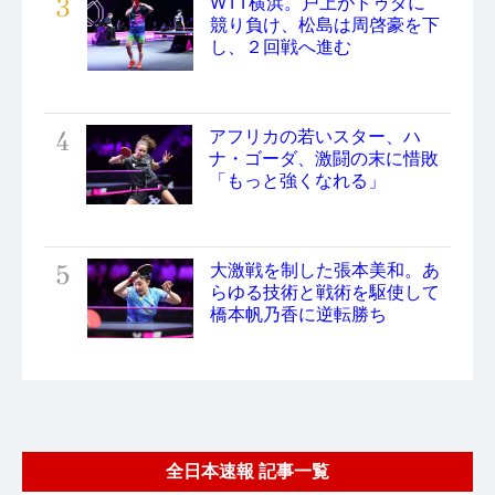
3
WTT横浜。戸上がドゥダに
競り負け、松島は周啓豪を下
し、２回戦へ進む
4
アフリカの若いスター、ハ
ナ・ゴーダ、激闘の末に惜敗
「もっと強くなれる」
5
大激戦を制した張本美和。あ
らゆる技術と戦術を駆使して
橋本帆乃香に逆転勝ち
全日本速報 記事一覧