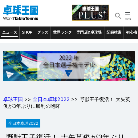
ニュース
SHOP
グッズ
世界ランク
専門店&卓球場
記録検索
初心者
卓球王国
>>
全日本卓球2022
>> 野獣王子復活！ 大矢英
俊が3年ぶりに勝利の咆哮
全日本卓球2022
野獣王子復活！ 大矢英俊が3年ぶり