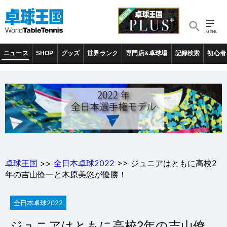
ニュース
SHOP
グッズ
世界ランク
専門店&卓球場
記録検索
初心者
卓球王国
>>
全日本卓球2022
>> ジュニアはともに高校2
年の吉山僚一と木原美悠が優勝！
全日本卓球2022
ジュニアはともに高校2年の吉山僚