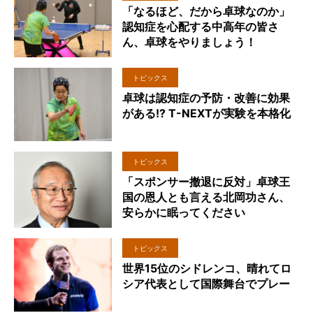
「なるほど、だから卓球なのか」
認知症を心配する中高年の皆さ
ん、卓球をやりましょう！
トピックス
卓球は認知症の予防・改善に効果
がある!? T-NEXTが実験を本格化
トピックス
「スポンサー撤退に反対」卓球王
国の恩人とも言える北岡功さん、
安らかに眠ってください
トピックス
世界15位のシドレンコ、晴れてロ
シア代表として国際舞台でプレー