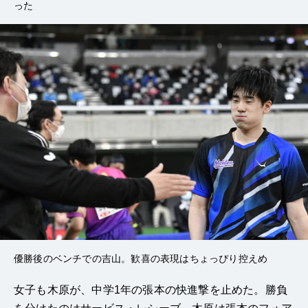
った
優勝後のベンチでの吉山。歓喜の表現はちょっぴり控えめ
女子も木原が、中学1年の張本の快進撃を止めた。勝負