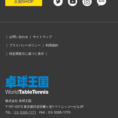
へ!!
王国SHOP
・
勝利まであと1点。悪夢の逆転負けで佐藤瞳は5年連続ベスト8で
終戦
・
大島祐哉がPCRで陽性、男子ダブルスを棄権
・
吉村、松平が準決勝へ。「吉山は警戒していた。相手の嫌がる
ところを攻めていった」（松平）
・
女子シングルス、4強最後のひとりは木原美悠。丹羽と戸上はス
トレート勝ち
・
女子単で伊藤、早田、加藤が4強へ「このままでは選手として終
わってしまう。ここでひと皮むけた自分になりたい」（加藤）
・
平野美宇、抗原検査で陽性。女子ダブルスの準決勝を棄権
｜
お問い合わせ
｜
サイトマップ
・
大会も佳境の大会6日目、女子シングルス準々決勝からスタート
｜
プライバシーポリシー
｜
利用規約
・
波乱の聖地。だけどちょっと待て。「全日本」の聖地はなぜ千
駄ヶ谷なのだろう
｜
特定商取引に基づく表示
｜
・
石川に続き平野も敗戦。気迫のカットで佐藤が8年連続準々決勝
進出
・
敗れた石川佳純「今まで以上に嫌なところを攻められた」
・
張本智和が立ち尽くす全日本の壁。水谷の記録を塗り替えるだ
ろうと言われた男の苦悩
・
怪我を乗り越えたマハルが覚醒。張本を下し、ベスト8入りを決
める!!
・
ランク入りの吉田海斗、現役最後の全日本で悔い無し
・
前回女王・石川敗れる！ 女子シングルス6回戦全結果
・
吉村が張本を下す！ 健太ら社会人が奮闘。男子シングルス6回
戦全結果
株式会社 卓球王国
・
ダブルスベスト4が出揃う。男女ダブルス準々決勝全結果
〒151-0072 東京都渋谷区幡ヶ谷1-1-1 ニッコービル3F
・
吉田海斗が宇田をアグレッシブに撃破！ 張本は高木和に苦し
TEL：
03-5365-1771
FAX：03-5365-1770
むも勝ち切る
・
ファイナリスト相次いで敗れる！男子シングルス5回戦全結果