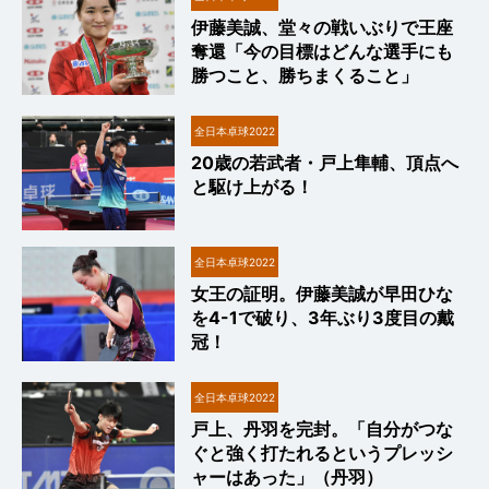
伊藤美誠、堂々の戦いぶりで王座
奪還「今の目標はどんな選手にも
勝つこと、勝ちまくること」
全日本卓球2022
20歳の若武者・戸上隼輔、頂点へ
と駆け上がる！
全日本卓球2022
女王の証明。伊藤美誠が早田ひな
を4-1で破り、3年ぶり3度目の戴
冠！
全日本卓球2022
戸上、丹羽を完封。「自分がつな
ぐと強く打たれるというプレッシ
ャーはあった」（丹羽）