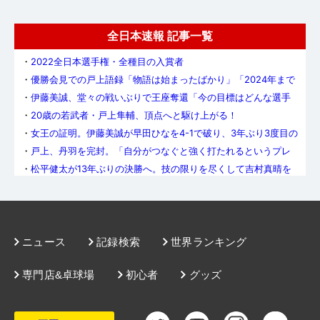
全日本速報 記事一覧
・
2022全日本選手権・全種目の入賞者
・
優勝会見での戸上語録「物語は始まったばかり」「2024年まで
は戸上の色に染め上げたい」
・
伊藤美誠、堂々の戦いぶりで王座奪還「今の目標はどんな選手
にも勝つこと、勝ちまくること」
・
20歳の若武者・戸上隼輔、頂点へと駆け上がる！
・
女王の証明。伊藤美誠が早田ひなを4-1で破り、3年ぶり3度目の
戴冠！
・
戸上、丹羽を完封。「自分がつなぐと強く打たれるというプレ
ッシャーはあった」（丹羽）
・
松平健太が13年ぶりの決勝へ。技の限りを尽くして吉村真晴を
下す
・
2回のマッチポイントをしのぎ、早田が加藤に逆転勝ち。伊藤と
決勝で対戦
・
大会最終日、天皇杯＆皇后杯を胸に抱くのは誰？
・
木原美悠が高熱のため準決勝を棄権。伊藤美誠が決勝へ
・
「本当に良い終わり方」 宋恵佳、笑顔で現役生活に別れ
ニュース
記録検索
世界ランキング
・
若きメイジペア、宇田幸矢／戸上隼輔、0−2からの逆転、初優
勝！
専門店&卓球場
初心者
グッズ
・
4連覇成る！ 女子ダブルス優勝は伊藤美誠／早田ひな！
・
男子複・宇田／戸上、女子複・伊藤／早田がそれぞれ決勝へ進
む
・
“ゆるふわストップ”で吉山を翻弄。松平健太が4年ぶりに準決勝